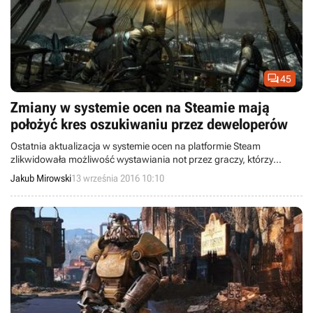

45
Zmiany w systemie ocen na Steamie mają
położyć kres oszukiwaniu przez deweloperów
Ostatnia aktualizacja w systemie ocen na platformie Steam
zlikwidowała możliwość wystawiania not przez graczy, którzy
aktywowali daną produkcję przy pomocy cyfrowego klucza. Nadal
Jakub Mirowski
13 września 2016 10:10
mogą oni jednak publikować pisemne recenzje.