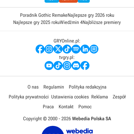
Poradnik Gothic Remake
Najlepsze gry 2026 roku
Najlepsze gry 2025 roku
Wiedźmin 4
Najbliższe premiery
GRYOnline.pl:
tvgry.pl:
O nas
Regulamin
Polityka redakcyjna
Polityka prywatności
Ustawienia cookies
Reklama
Zespół
Praca
Kontakt
Pomoc
Copyright © 2000 -
2026
Webedia Polska SA