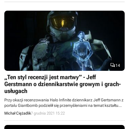

14
„Ten styl recenzji jest martwy” - Jeff
Gerstmann o dziennikarstwie growym i grach-
usługach
Przy okazji recenzowania Halo Infinite dziennikarz Jeff Gertsmann z
portalu Giantbomb podzielił się przemyśleniami na temat kształtu
recenzji gier wideo i ich zasadności w obecnej formie w dobie
Michał Ciężadlik
7 grudnia 2021 15:22
popularyzujących się gier-usług i abonamentów.