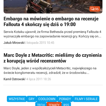

96
Embargo na mówienie o embargo na recenzje
Fallouta 4 skończy się dziś o 19:00
Serwis Kotaku ujawnił, że firma Bethesda przed premierą Fallouta 4
wyznaczyła embargo na zapowiadanie recenzji gry. Kończy się ono
dziś o 19:00.
Jakub Mirowski
6 listopada 2015 10:45
Marc Doyle z Metacritic: mieliśmy do czynienia
z korupcją wśród recenzentów
Marc Doyle, jeden z współzałożycieli Metacritic, największego na
świecie konglomeratu recenzji, zdradził, że w środowisku
dziennikarzy zajmujących się grami wideo obecne są praktyki
Kamil Ostrowski
14 lipca 2011 18:26
korupcyjne.
WSZYSTKIE
GRY
COOLDOWN
PORADY
FILMY I SERIALE
TECH
TEMATY
RSS