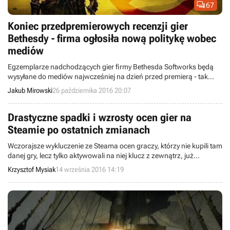

67
Koniec przedpremierowych recenzji gier
Bethesdy - firma ogłosiła nową politykę wobec
mediów
Egzemplarze nadchodzących gier firmy Bethesda Softworks będą
wysyłane do mediów najwcześniej na dzień przed premierą - tak
brzmi nowa polityka znanego wydawcy. Decyzja ta wywołała duże
Jakub Mirowski
26 października 2016 20:07
poruszenie w branżowej prasie.
Drastyczne spadki i wzrosty ocen gier na
Steamie po ostatnich zmianach
Wczorajsze wykluczenie ze Steama ocen graczy, którzy nie kupili tam
danej gry, lecz tylko aktywowali na niej klucz z zewnątrz, już
przyniosło efekty. Serwis Steam Spy przygotował listę kilkuset
Krzysztof Mysiak
14 września 2016 14:19
tytułów, których noty znacząco wzrosły lub spadły w wyniku tych
zmian (czasem nawet o kilkadziesiąt procent).