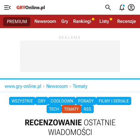




Newsroom
Gry
Rankingi
Listy
Recenzje
PREMIUM
www.gry-online.pl
Newsroom
Tematy


WSZYSTKIE
GRY
COOLDOWN
PORADY
FILMY I SERIALE
TECH
TEMATY
RSS
RECENZOWANIE
OSTATNIE
WIADOMOŚCI