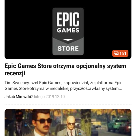

151
Epic Games Store otrzyma opcjonalny system
recenzji
Tim Sweeney, szef Epic Games, zapowiedział, że platforma Epic
Games Store otrzyma w niedalekiej przyszłości własny system
recenzji, który deweloperzy będą mogli opcjonalnie włączyć.
Jakub Mirowski
2 lutego 2019 12:10