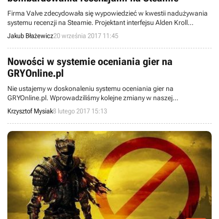
Firma Valve zdecydowała się wypowiedzieć w kwestii nadużywania
systemu recenzji na Steamie. Projektant interfejsu Alden Kroll
poinformował o dodaniu wykresów pokazujących historię oceniania
Jakub Błażewicz
20 września 2017 11:45
gier, co pozwoli użytkownikom na samodzielne sprawdzenie
przyczyn nagłych spadków lub wzrostów średniej ocen.
Nowości w systemie oceniania gier na
GRYOnline.pl
Nie ustajemy w doskonaleniu systemu oceniania gier na
GRYOnline.pl. Wprowadziliśmy kolejne zmiany w naszej
dziesięciostopniowej skali, a także oddaliśmy w Wasze ręce nowy
Krzysztof Mysiak
8 lutego 2017 15:13
sposób wyrażania swoich opinii o różnych tytułach.