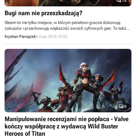

14
Bugi nam nie przeszkadzają?
Steam to nie tylko miejsce, w którym pecetowi gracze dokonują
zakupów i przechowują większość swoich cyfrowych gier. To także
dobre źródło informacji na temat tego, co sądzą o współczesnych
Krystian Pieniążek
8 maja 2018 16:53
produkcjach. Zdaniem naukowców opinie wystawiane
poszczególnym tytułom świadczą o tym, że twórcy nie muszą
przejmować się aż tak bardzo bugami, jak mogłoby się wydawać.

9
Manipulowanie recenzjami nie popłaca - Valve
kończy współpracę z wydawcą Wild Buster
Heroes of Titan