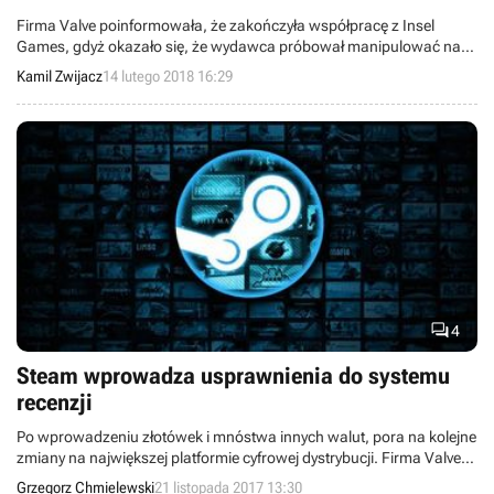
Firma Valve poinformowała, że zakończyła współpracę z Insel
Games, gdyż okazało się, że wydawca próbował manipulować na
Steamie recenzjami gry Wild Buster: Heroes of Titan.
Kamil Zwijacz
14 lutego 2018 16:29

4
Steam wprowadza usprawnienia do systemu
recenzji
Po wprowadzeniu złotówek i mnóstwa innych walut, pora na kolejne
zmiany na największej platformie cyfrowej dystrybucji. Firma Valve
zdecydowała się na kolejny krok w procesie modyfikacji momentami
Grzegorz Chmielewski
21 listopada 2017 13:30