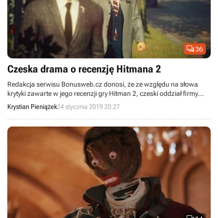

36
Czeska drama o recenzję Hitmana 2
Redakcja serwisu Bonusweb.cz donosi, że ze względu na słowa
krytyki zawarte w jego recenzji gry Hitman 2, czeski oddział firmy
Cenega zerwał z nią współpracę. Firma naciskała podobno, by
Krystian Pieniążek
24 stycznia 2019 20:27
wprowadzić pewne zmiany w tekście, na co redaktorzy nie wyrazili
zgody.