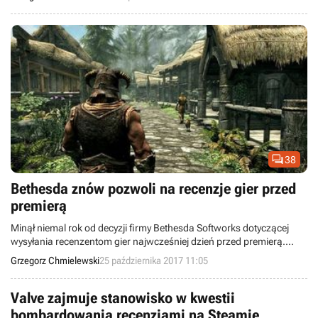
kontrowersyjnego systemu recenzji gier w swoim serwisie.

38
Bethesda znów pozwoli na recenzje gier przed
premierą
Minął niemal rok od decyzji firmy Bethesda Softworks dotyczącej
wysyłania recenzentom gier najwcześniej dzień przed premierą.
Wygląda na to, że amerykański wydawca w końcu zmienił zdanie.
Grzegorz Chmielewski
25 października 2017 11:05
Valve zajmuje stanowisko w kwestii
bombardowania recenzjami na Steamie