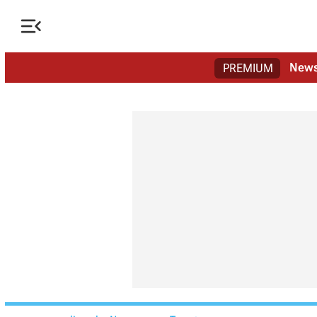

New
PREMIUM