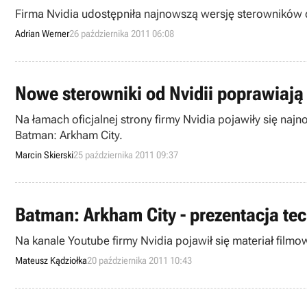
Firma Nvidia udostępniła najnowszą wersję sterowników do
Adrian Werner
26 października 2011 06:08
Nowe sterowniki od Nvidii poprawiają
Na łamach oficjalnej strony firmy Nvidia pojawiły się n
Batman: Arkham City.
Marcin Skierski
25 października 2011 09:37
Batman: Arkham City - prezentacja te
Na kanale Youtube firmy Nvidia pojawił się materiał fil
Mateusz Kądziołka
20 października 2011 10:43