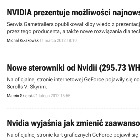
NVIDIA prezentuje możliwości najnows
Serwis Gametrailers opublikował kilpy wiedo z prezentac
przez tego producenta, a także nowe rozwiązania dla tech
Michał Kułakowski
11 marca 2012 18:10
Nowe sterowniki od Nvidii (295.73 W
Na oficjalnej stronie internetowej GeForce pojawiły się 
Scrolls V: Skyrim.
Marcin Skierski
21 lutego 2012 15:55
Nvidia wyjaśnia jak zmienić zaawansow
Na oficjalnej stronie kart graficznych GeForce pojawił si