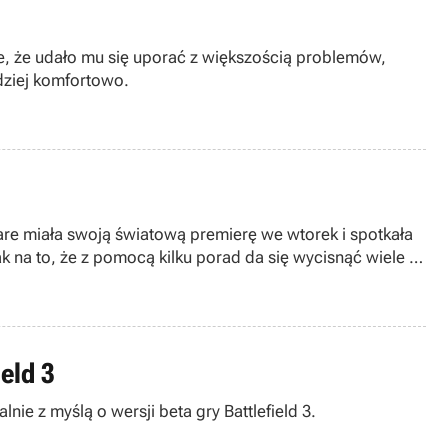
e, że udało mu się uporać z większością problemów,
rdziej komfortowo.
ware miała swoją światową premierę we wtorek i spotkała
k na to, że z pomocą kilku porad da się wycisnąć wiele z
eld 3
ie z myślą o wersji beta gry Battlefield 3.