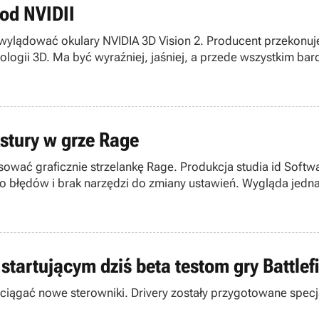
 od NVIDII
ylądować okulary NVIDIA 3D Vision 2. Producent przekonuj
ologii 3D. Ma być wyraźniej, jaśniej, a przede wszystkim ba
kstury w grze Rage
asować graficznie strzelankę Rage. Produkcja studia id Soft
ro błędów i brak narzędzi do zmiany ustawień. Wygląda jedna
artującym dziś beta testom gry Battlefi
iągać nowe sterowniki. Drivery zostały przygotowane specjaln