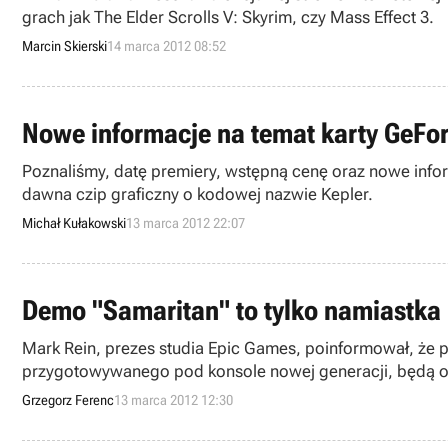
grach jak The Elder Scrolls V: Skyrim, czy Mass Effect 3.
Marcin Skierski
14 marca 2012 08:52
Nowe informacje na temat karty GeFor
Poznaliśmy, datę premiery, wstępną cenę oraz nowe info
dawna czip graficzny o kodowej nazwie Kepler.
Michał Kułakowski
13 marca 2012 22:07
Demo "Samaritan" to tylko namiastka 
Mark Rein, prezes studia Epic Games, poinformował, że p
przygotowywanego pod konsole nowej generacji, będą o 
Grzegorz Ferenc
13 marca 2012 12:30