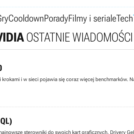
Gry
Cooldown
Porady
Filmy i seriale
Tech
VIDIA
OSTATNIE WIADOMOŚCI
0
mi krokami i w sieci pojawia się coraz więcej benchmarków. 
HQL)
wej najnowsze sterowniki do swoich kart graficznych. Driver