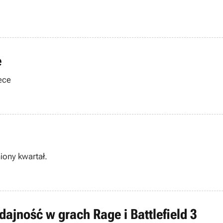
e
ece
iony kwartał.
ajność w grach Rage i Battlefield 3