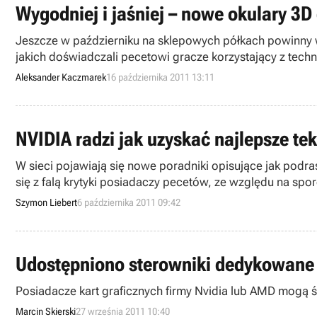
Wygodniej i jaśniej – nowe okulary 3D
Jeszcze w październiku na sklepowych półkach powinny w
jakich doświadczali pecetowi gracze korzystający z techn
Aleksander Kaczmarek
16 października 2011 13:11
NVIDIA radzi jak uzyskać najlepsze te
W sieci pojawiają się nowe poradniki opisujące jak podr
się z falą krytyki posiadaczy pecetów, ze względu na spo
nowej gry twórców Dooma i Quake’a.
Szymon Liebert
6 października 2011 09:42
Udostępniono sterowniki dedykowane st
Posiadacze kart graficznych firmy Nvidia lub AMD mogą śc
Marcin Skierski
27 września 2011 10:40