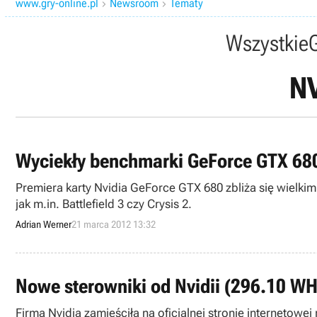
www.gry-online.pl
Newsroom
Tematy


Wszystkie
N
Wyciekły benchmarki GeForce GTX 68
Premiera karty Nvidia GeForce GTX 680 zbliża się wielki
jak m.in. Battlefield 3 czy Crysis 2.
Adrian Werner
21 marca 2012 13:32
Nowe sterowniki od Nvidii (296.10 W
Firma Nvidia zamieściła na oficjalnej stronie interneto