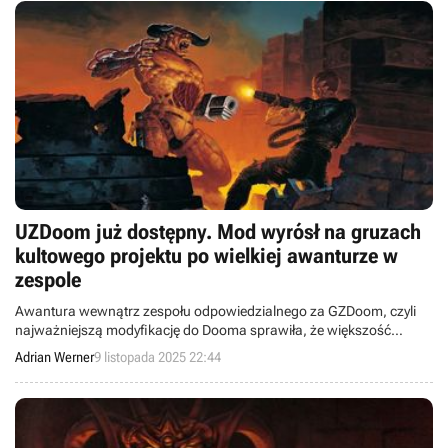
UZDoom już dostępny. Mod wyrósł na gruzach
kultowego projektu po wielkiej awanturze w
zespole
Awantura wewnątrz zespołu odpowiedzialnego za GZDoom, czyli
najważniejszą modyfikację do Dooma sprawiła, że większość
twórców odeszła i zainicjowała własny projekt nazwany UZDoom.
Adrian Werner
9 listopada 2025 22:44
Jego pierwsza wersja właśnie została udostępniona.