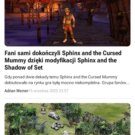
Fani sami dokończyli Sphinx and the Cursed
Mummy dzięki modyfikacji Sphinx and the
Shadow of Set
Gdy ponad dwie dekady temu Sphinx and the Cursed Mummy
debiutowało na rynku gra byłą mocno niekompletna. Grupa fanów
odtworzyła jednak oryginalną wizję autorów.
Adrian Werner
15 września 2025 23:57