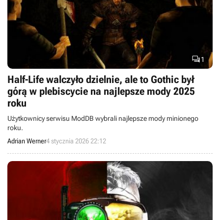

1
Half-Life walczyło dzielnie, ale to Gothic był
górą w plebiscycie na najlepsze mody 2025
roku
Użytkownicy serwisu ModDB wybrali najlepsze mody minionego
roku.
Adrian Werner
4 stycznia 2026 22:12