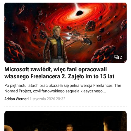

2
Microsoft zawiódł, więc fani opracowali
własnego Freelancera 2. Zajęło im to 15 lat
Po piętnastu latach prac ukazała się pełna wersja Freelancer: The
Nomad Project, czyli fanowskiego sequela klasycznego
kosmicznego symulatora.
Adrian Werner
11 stycznia 2026 20:32