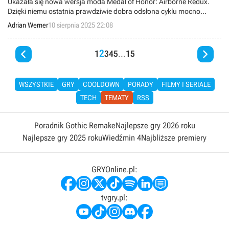
Ukazała się nowa wersja moda Medal of Honor: Airborne Redux.
Dzięki niemu ostatnia prawdziwie dobra odsłona cyklu mocno
zyskuje, zwłaszcza pod względem rozgrywki.
Adrian Werner
10 sierpnia 2025 22:08


2
1
3
4
5
...
15
WSZYSTKIE
GRY
COOLDOWN
PORADY
FILMY I SERIALE
TECH
TEMATY
RSS
Poradnik Gothic Remake
Najlepsze gry 2026 roku
Najlepsze gry 2025 roku
Wiedźmin 4
Najbliższe premiery
GRYOnline.pl:
tvgry.pl: