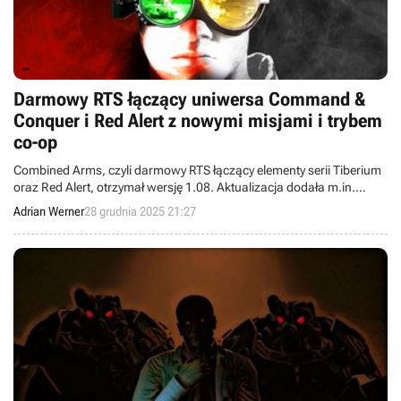
Darmowy RTS łączący uniwersa Command &
Conquer i Red Alert z nowymi misjami i trybem
co-op
Combined Arms, czyli darmowy RTS łączący elementy serii Tiberium
oraz Red Alert, otrzymał wersję 1.08. Aktualizacja dodała m.in.
sześć nowych misji fabularnych oraz opcję rozegrania kampanii w
Adrian Werner
28 grudnia 2025 21:27
trybie kooperacyjnym.