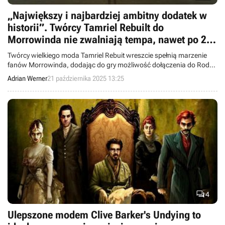
„Największy i najbardziej ambitny dodatek w
historii”. Twórcy Tamriel Rebuilt do
Morrowinda nie zwalniają tempa, nawet po 20
latach
Twórcy wielkiego moda Tamriel Rebuit wreszcie spełnią marzenie
fanów Morrowinda, dodając do gry możliwość dołączenia do Rodu
Indoril.
Adrian Werner
21 października 2025 13:25

4
Ulepszone modem Clive Barker's Undying to