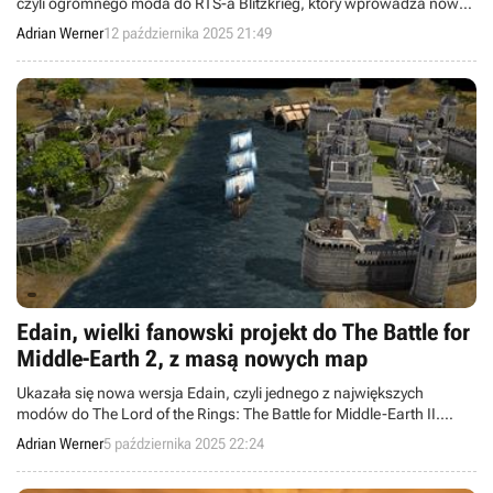
czyli ogromnego moda do RTS-a Blitzkrieg, który wprowadza nową
niemiecką kampanię z ponad 50 misjami oraz kilkaset dodatkowych
Adrian Werner
12 października 2025 21:49
jednostek.
Edain, wielki fanowski projekt do The Battle for
Middle-Earth 2, z masą nowych map
Ukazała się nowa wersja Edain, czyli jednego z największych
modów do The Lord of the Rings: The Battle for Middle-Earth II.
Aktualizacja dodał do projektu dwadzieścia nowych map.
Adrian Werner
5 października 2025 22:24