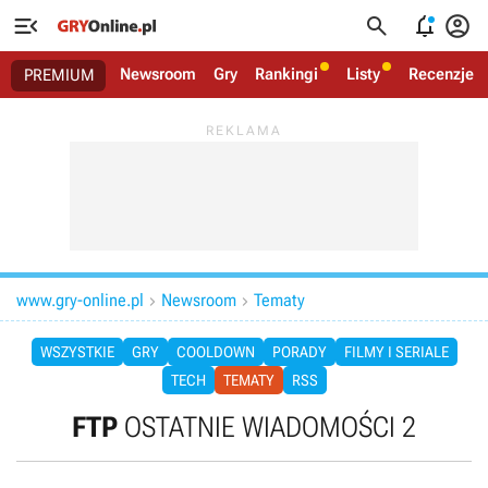




Newsroom
Gry
Rankingi
Listy
Recenzje
PREMIUM
www.gry-online.pl
Newsroom
Tematy


WSZYSTKIE
GRY
COOLDOWN
PORADY
FILMY I SERIALE
TECH
TEMATY
RSS
FTP
OSTATNIE WIADOMOŚCI 2