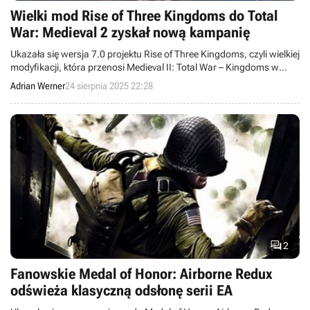
Wielki mod Rise of Three Kingdoms do Total
War: Medieval 2 zyskał nową kampanię
Ukazała się wersja 7.0 projektu Rise of Three Kingdoms, czyli wielkiej
modyfikacji, która przenosi Medieval II: Total War – Kingdoms w
czasy starożytnych Chin.
Adrian Werner
24 sierpnia 2025 22:28

2
Fanowskie Medal of Honor: Airborne Redux
odświeża klasyczną odsłonę serii EA