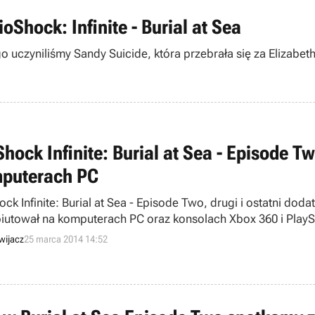
oShock: Infinite - Burial at Sea
zyniliśmy Sandy Suicide, która przebrała się za Elizabeth z 
Shock Infinite: Burial at Sea - Episode 
puterach PC
ck Infinite: Burial at Sea - Episode Two, drugi i ostatni dod
iutował na komputerach PC oraz konsolach Xbox 360 i PlaySta
i jutro). Jest to pożegnalna gra studia Irrational Games, któ
wijacz
25 marca 2014 14:52