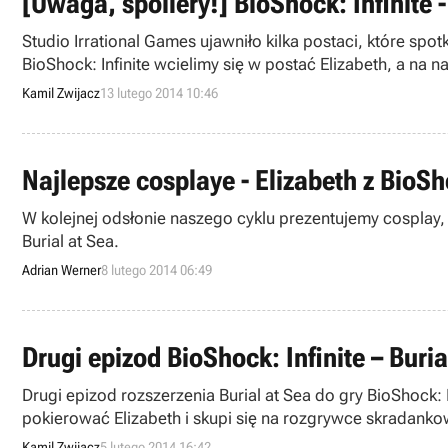
[Uwaga, spoilery!] BioShock: Infinite
Studio Irrational Games ujawniło kilka postaci, które s
BioShock: Infinite wcielimy się w postać Elizabeth, a na
Kamil Zwijacz
13 lutego 2014 10:46
Najlepsze cosplaye - Eliza
W kolejnej odsłonie naszego cyklu prezentujemy cosplay, w którym An
Burial at Sea.
Adrian Werner
8 lutego 2014 06:49
Drugi epizod BioShock: Infinite – Buri
Drugi epizod rozszerzenia Burial at Sea do gry BioShock:
pokierować Elizabeth i skupi się na rozgrywce skradank
żadnych dodatkowych kosztów.
Kamil Zwijacz
5 lutego 2014 16:42