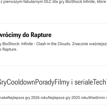
z pierwszym fabularnym DLC dla gry BioShock Infinite, które 
powrócimy do Rapture
BioShock: Infinite - Clash in the Clouds. Znacznie ważniej
o Rapture.
Gry
Cooldown
Porady
Filmy i seriale
Tech
emake
Najlepsze gry 2026 roku
Najlepsze gry 2025 roku
Wiedźmin 