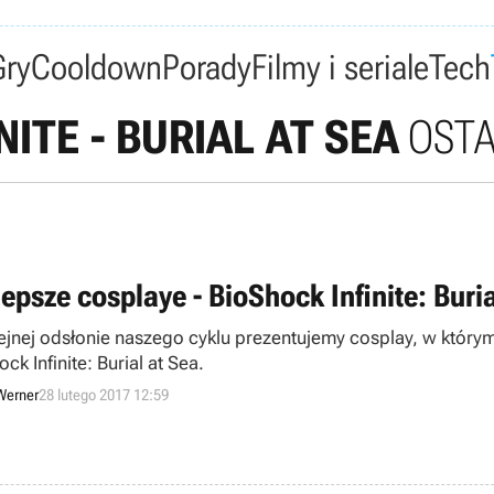
Gry
Cooldown
Porady
Filmy i seriale
Tech
NITE - BURIAL AT SEA
OSTA
epsze cosplaye - BioShock Infinite: Buria
ejnej odsłonie naszego cyklu prezentujemy cosplay, w którym 
ck Infinite: Burial at Sea.
Werner
28 lutego 2017 12:59