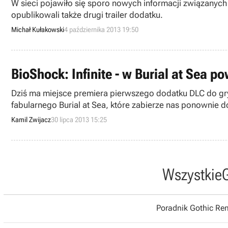
W sieci pojawiło się sporo nowych informacji związanych 
opublikowali także drugi trailer dodatku.
Michał Kułakowski
4 października 2013 19:50
BioShock: Infinite - w Burial at Sea 
Dziś ma miejsce premiera pierwszego dodatku DLC do gry 
fabularnego Burial at Sea, które zabierze nas ponownie d
Kamil Zwijacz
30 lipca 2013 15:25
Wszystkie
Poradnik Gothic R