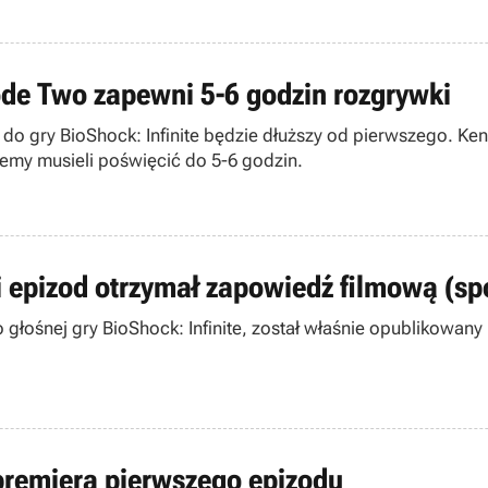
sode Two zapewni 5-6 godzin rozgrywki
do gry BioShock: Infinite będzie dłuższy od pierwszego. Ken 
my musieli poświęcić do 5-6 godzin.
gi epizod otrzymał zapowiedź filmową (spo
o głośnej gry BioShock: Infinite, został właśnie opublikow
ś premiera pierwszego epizodu