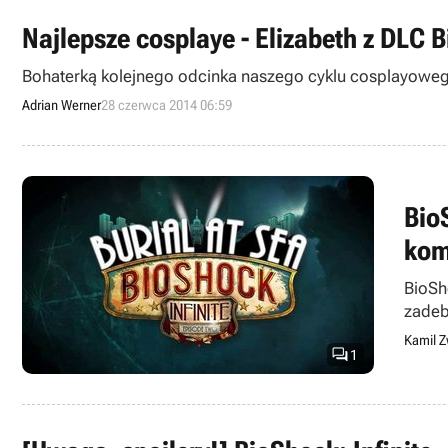
Najlepsze cosplaye - Elizabeth z DLC Bi
Bohaterką kolejnego odcinka naszego cyklu cosplayowego uc
Adrian Werner
28 czerwca 2014 06:59
Bio
kom
BioSho
zadeb
nastąp
Kamil Z

1