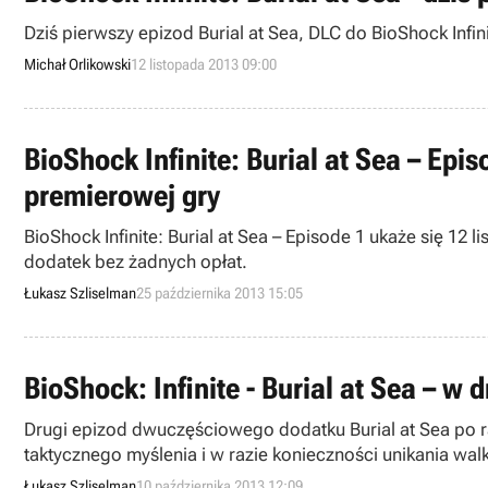
Dziś pierwszy epizod Burial at Sea, DLC do BioShock Infin
Michał Orlikowski
12 listopada 2013 09:00
BioShock Infinite: Burial at Sea – Epi
premierowej gry
BioShock Infinite: Burial at Sea – Episode 1 ukaże się 12
dodatek bez żadnych opłat.
Łukasz Szliselman
25 października 2013 15:05
BioShock: Infinite - Burial at Sea – w
Drugi epizod dwuczęściowego dodatku Burial at Sea po r
taktycznego myślenia i w razie konieczności unikania walk
Łukasz Szliselman
10 października 2013 12:09