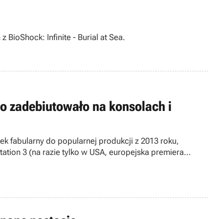
BioShock: Infinite - Burial at Sea.
Two zadebiutowało na konsolach i
atek fabularny do popularnej produkcji z 2013 roku,
tion 3 (na razie tylko w USA, europejska premiera
re oficjalnie kończy swoją działalność.