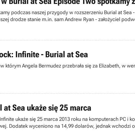
 - w Burial at Sea Episode Two spotkamy 
potkamy podczas naszej przygody w rozszerzeniu Burial at Se
 naszej drodze stanie m.in. sam Andrew Ryan - założyciel po
beth z BioShock: Infinite - Burial at Sea
gela Bermudez przebrała się za Elizabeth, w wersji, jaką mogliśmy spot
al at Sea ukaże się 25 marca
 Infinite ukaże się 25 marca 2013 roku na komputerach PC i k
owej. Dodatek wyceniono na 14,99 dolarów, jednak wchodzi 