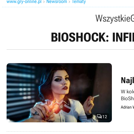
www.gry-online.pl
Newsroom
Tematy


Wszystkie
BIOSHOCK: INFI
Najl
W kol
BioSho
Adrian 

12