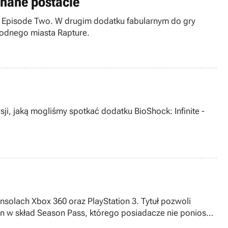
znane postacie
a - Episode Two. W drugim dodatku fabularnym do gry
dwodnego miasta Rapture.
kać dodatku BioShock: Infinite -
onsolach Xbox 360 oraz PlayStation 3. Tytuł pozwoli
on w skład Season Pass, którego posiadacze nie poniosą