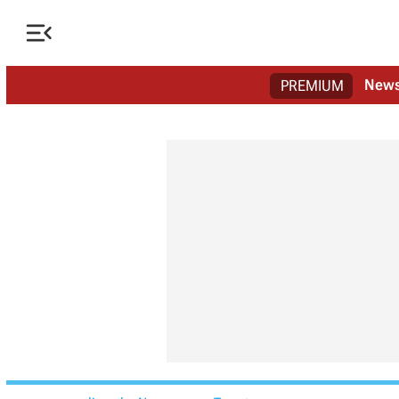

New
PREMIUM