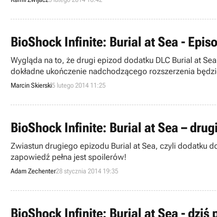
BioShock Infinite: Burial at Sea - Epi
Wygląda na to, że drugi epizod dodatku DLC Burial at Sea 
dokładne ukończenie nadchodzącego rozszerzenia będzie
Marcin Skierski
5 lutego 2014 11:25
BioShock Infinite: Burial at Sea – dru
Zwiastun drugiego epizodu Burial at Sea, czyli dodatku d
zapowiedź pełna jest spoilerów!
Adam Zechenter
28 stycznia 2014 19:35
BioShock Infinite: Burial at Sea - dzi