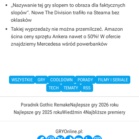
„Nazywanie tej gry slopem to obraza dla faktycznych
slopów”. Nowe The Division trafiło na Steama bez
oklasków
Takiej wyprzedaży nie można przemilczeć. Amazon
ścina ceny sprzętu Ankera nawet o 50%! W ofercie
znajdziemy Mercedesa wśród powerbanków
WSZYSTKIE
GRY
COOLDOWN
PORADY
FILMY I SERIALE
TECH
TEMATY
RSS
Poradnik Gothic Remake
Najlepsze gry 2026 roku
Najlepsze gry 2025 roku
Wiedźmin 4
Najbliższe premiery
GRYOnline.pl: