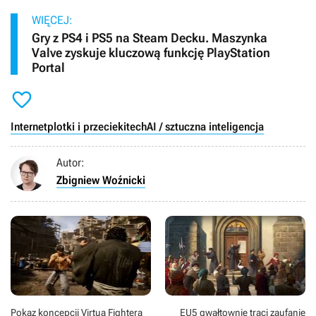
WIĘCEJ:
Gry z PS4 i PS5 na Steam Decku. Maszynka
Valve zyskuje kluczową funkcję PlayStation
Portal

Internet
plotki i przecieki
tech
AI / sztuczna inteligencja
Autor:
Zbigniew Woźnicki
Pokaz koncepcji Virtua Fightera
EU5 gwałtownie traci zaufanie