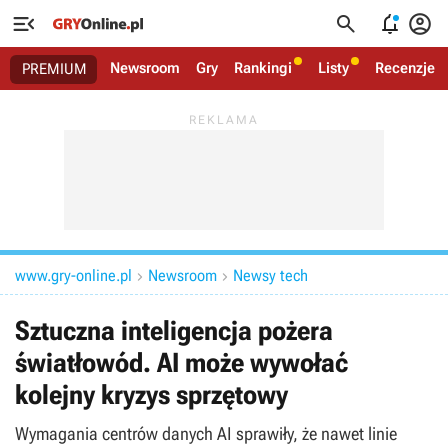




Newsroom
Gry
Rankingi
Listy
Recenzje
PREMIUM
www.gry-online.pl
Newsroom
Newsy tech


Sztuczna inteligencja pożera
światłowód. AI może wywołać
kolejny kryzys sprzętowy
Wymagania centrów danych AI sprawiły, że nawet linie