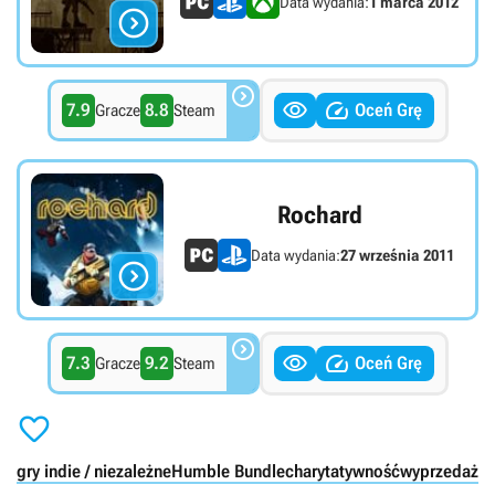
Data wydania:
1 marca 2012




7.9
8.8
Oceń Grę
Gracze
Steam
Rochard
Data wydania:
27 września 2011




7.3
9.2
Oceń Grę
Gracze
Steam

gry indie / niezależne
Humble Bundle
charytatywność
wyprzedaż
P