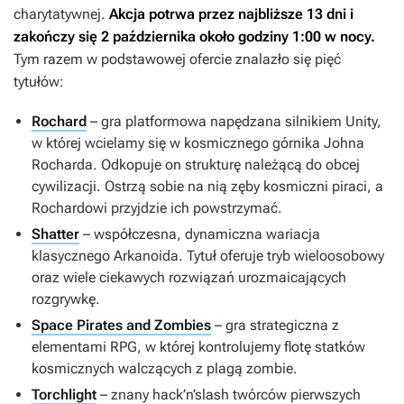
charytatywnej.
Akcja potrwa przez najbliższe 13 dni i
zakończy się 2 października około godziny 1:00 w nocy.
Tym razem w podstawowej ofercie znalazło się pięć
tytułów:
Rochard
– gra platformowa napędzana silnikiem Unity,
w której wcielamy się w kosmicznego górnika Johna
Rocharda. Odkopuje on strukturę należącą do obcej
cywilizacji. Ostrzą sobie na nią zęby kosmiczni piraci, a
Rochardowi przyjdzie ich powstrzymać.
Shatter
– współczesna, dynamiczna wariacja
klasycznego
Arkanoida
. Tytuł oferuje tryb wieloosobowy
oraz wiele ciekawych rozwiązań urozmaicających
rozgrywkę.
Space Pirates and Zombies
– gra strategiczna z
elementami RPG, w której kontrolujemy flotę statków
kosmicznych walczących z plagą zombie.
Torchlight
– znany hack’n’slash twórców pierwszych