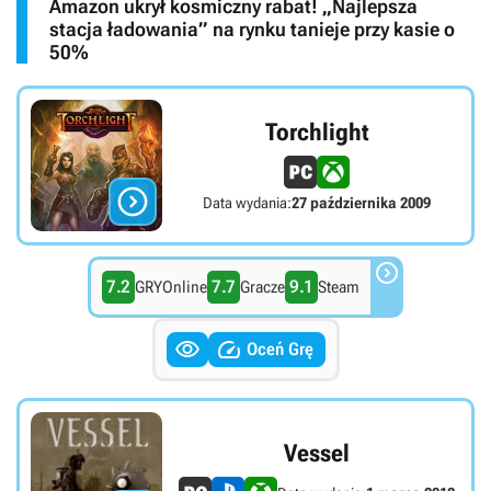
Amazon ukrył kosmiczny rabat! „Najlepsza
stacja ładowania” na rynku tanieje przy kasie o
50%
Torchlight

Data wydania:
27 października 2009

7.2
7.7
9.1
GRYOnline
Gracze
Steam


Oceń Grę
Vessel