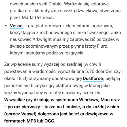
dwóch odsłon serii
Diablo
. Wyróżnia się kolorową
grafiką oraz klimatyczną ścieżką dźwiękową stworzoną
przez Matta Uelmena.
Vessel
– gra platformowa z elementami logicznymi,
korzystająca z rozbudowanego silnika fizycznego. Jako
naukowiec Arkwright musimy zaprowadzić porządek w
świecie zdominowanym przez płynne istoty Fluro,
którymi sterujemy podczas rozgrywki.
Za wpłacenie sumy wyższej od średniej (w chwili
powstawania wiadomości wynosiła ona 5,70 dolarów, czyli
około 18 zł) otrzymamy dodatkowo grę
Dustforce
, będącą
połączeniem bijatyki i gry platformowej, w której jako
woźny wyposażony w miotłę stawiamy czoła złu.
Wszystkie gry działają w systemach Windows, Mac oraz
– po raz pierwszy – także na Linuksie, a do każdej z nich
(oprócz
Vessel
) dołączana jest ścieżka dźwiękowa w
formatach MP3 lub OGG.