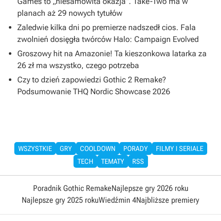
Games to „niesamowita okazja”. Take-Two ma w
planach aż 29 nowych tytułów
Zaledwie kilka dni po premierze nadszedł cios. Fala
zwolnień dosięgła twórców Halo: Campaign Evolved
Groszowy hit na Amazonie! Ta kieszonkowa latarka za
26 zł ma wszystko, czego potrzeba
Czy to dzień zapowiedzi Gothic 2 Remake?
Podsumowanie THQ Nordic Showcase 2026
WSZYSTKIE
GRY
COOLDOWN
PORADY
FILMY I SERIALE
TECH
TEMATY
RSS
Poradnik Gothic Remake
Najlepsze gry 2026 roku
Najlepsze gry 2025 roku
Wiedźmin 4
Najbliższe premiery