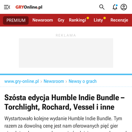




Newsroom
Gry
Rankingi
Listy
Recenzje
PREMIUM
www.gry-online.pl
Newsroom
Newsy o grach


Szósta edycja Humble Indie Bundle –
Torchlight, Rochard, Vessel i inne
Wystartowało kolejne wydanie Humble Indie Bundle. Tym
razem za dowolną cenę jest nam oferowanych pięć gier