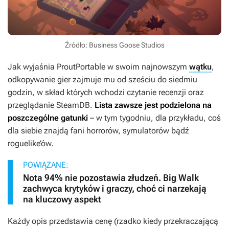
Źródło: Business Goose Studios
Jak wyjaśnia ProutPortable w swoim najnowszym
wątku
,
odkopywanie gier zajmuje mu od sześciu do siedmiu
godzin, w skład których wchodzi czytanie recenzji oraz
przeglądanie SteamDB.
Lista zawsze jest podzielona na
poszczególne gatunki
– w tym tygodniu, dla przykładu, coś
dla siebie znajdą fani horrorów, symulatorów bądź
roguelike’ów.
POWIĄZANE:
Nota 94% nie pozostawia złudzeń. Big Walk
zachwyca krytyków i graczy, choć ci narzekają
na kluczowy aspekt
Każdy opis przedstawia cenę (rzadko kiedy przekraczającą