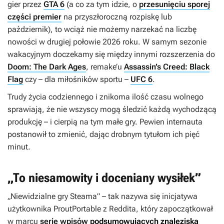
gier przez
GTA 6
(a co za tym idzie, o
przesunięciu sporej
części premier
na przyszłoroczną rozpiskę lub
październik), to wciąż nie możemy narzekać na liczbę
nowości w drugiej połowie 2026 roku. W samym sezonie
wakacyjnym doczekamy się między innymi rozszerzenia do
Doom: The Dark Ages
, remake’u
Assassin’s Creed: Black
Flag
czy – dla miłośników sportu –
UFC 6
.
Trudy życia codziennego i znikoma ilość czasu wolnego
sprawiają, że nie wszyscy mogą śledzić każdą wychodzącą
produkcję – i cierpią na tym małe gry. Pewien internauta
postanowił to zmienić, dając drobnym tytułom ich pięć
minut.
„To niesamowity i doceniany wysiłek”
„Niewidzialne gry Steama” – tak nazywa się inicjatywa
użytkownika ProutPortable z Reddita, który zapoczątkował
w marcu
serię wpisów
podsumowujących znaleziska