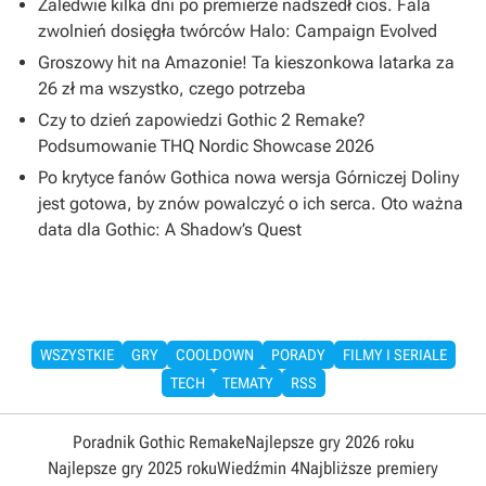
Zaledwie kilka dni po premierze nadszedł cios. Fala
zwolnień dosięgła twórców Halo: Campaign Evolved
Groszowy hit na Amazonie! Ta kieszonkowa latarka za
26 zł ma wszystko, czego potrzeba
Czy to dzień zapowiedzi Gothic 2 Remake?
Podsumowanie THQ Nordic Showcase 2026
Po krytyce fanów Gothica nowa wersja Górniczej Doliny
jest gotowa, by znów powalczyć o ich serca. Oto ważna
data dla Gothic: A Shadow’s Quest
WSZYSTKIE
GRY
COOLDOWN
PORADY
FILMY I SERIALE
TECH
TEMATY
RSS
Poradnik Gothic Remake
Najlepsze gry 2026 roku
Najlepsze gry 2025 roku
Wiedźmin 4
Najbliższe premiery