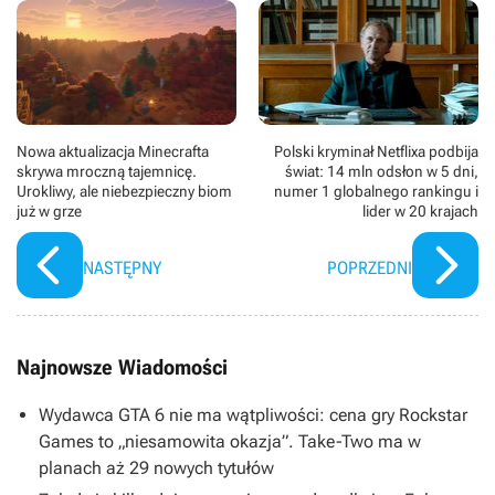
Nowa aktualizacja Minecrafta
Polski kryminał Netflixa podbija
skrywa mroczną tajemnicę.
świat: 14 mln odsłon w 5 dni,
Urokliwy, ale niebezpieczny biom
numer 1 globalnego rankingu i
już w grze
lider w 20 krajach
NASTĘPNY
POPRZEDNI
Najnowsze Wiadomości
Wydawca GTA 6 nie ma wątpliwości: cena gry Rockstar
Games to „niesamowita okazja”. Take-Two ma w
planach aż 29 nowych tytułów