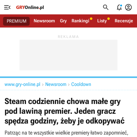




Newsroom
Gry
Rankingi
Listy
Recenzje
PREMIUM
www.gry-online.pl
Newsroom
Cooldown


Steam codziennie chowa małe gry
pod lawiną premier. Jeden gracz
spędza godziny, żeby je odkopywać
Patrząc na te wszystkie wielkie premiery łatwo zapomnieć,