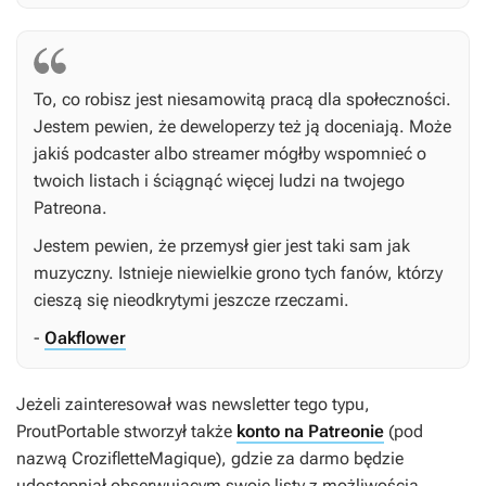
To, co robisz jest niesamowitą pracą dla społeczności.
Jestem pewien, że deweloperzy też ją doceniają. Może
jakiś podcaster albo streamer mógłby wspomnieć o
twoich listach i ściągnąć więcej ludzi na twojego
Patreona.
Jestem pewien, że przemysł gier jest taki sam jak
muzyczny. Istnieje niewielkie grono tych fanów, którzy
cieszą się nieodkrytymi jeszcze rzeczami.
-
Oakflower
Jeżeli zainteresował was newsletter tego typu,
ProutPortable stworzył także
konto na Patreonie
(pod
nazwą CrozifletteMagique), gdzie za darmo będzie
udostępniał obserwującym swoje listy z możliwością