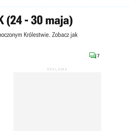
 (24 - 30 maja)
noczonym Królestwie. Zobacz jak

7