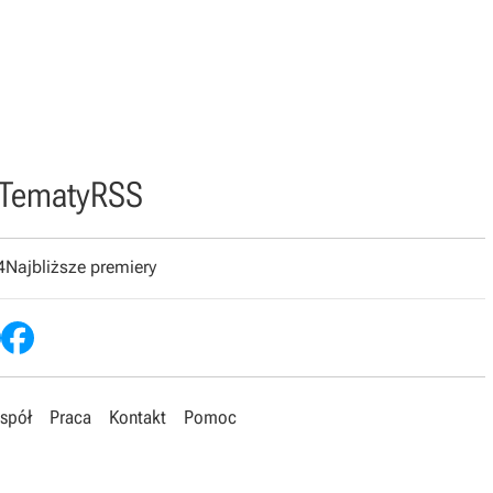
Tematy
RSS
4
Najbliższe premiery
spół
Praca
Kontakt
Pomoc