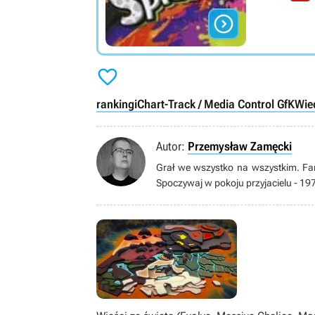


rankingi
Chart-Track / Media Control GfK
Wie
Autor:
Przemysław Zamęcki
Grał we wszystko na wszystkim. Fan
Spoczywaj w pokoju przyjacielu - 1