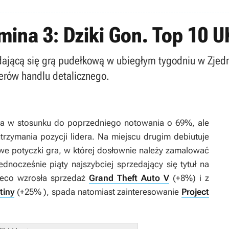
ina 3: Dziki Gon. Top 10 UK
edającą się grą pudełkową w ubiegłym tygodniu w Zjed
lerów handlu detalicznego.
a w stosunku do poprzedniego notowania o 69%, ale
trzymania pozycji lidera. Na miejscu drugim debiutuje
we potyczki gra, w której dosłownie należy zamalować
ednocześnie piąty najszybciej sprzedający się tytuł na
Nieco wzrosła sprzedaż
Grand Theft Auto V
(+8%) i z
tiny
(+25% ), spada natomiast zainteresowanie
Project