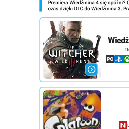
Premiera Wiedźmina 4 się opóźni? C
czas dzięki DLC do Wiedźmina 3. Pr
Wiedź
Th

D