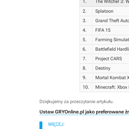
1.
The Witcher 3: W
2.
Splatoon
3.
Grand Theft Aut
4.
FIFA 15
5.
Farming Simulat
6.
Battlefield Hardl
7.
Project CARS
8.
Destiny
9.
Mortal Kombat 
10.
Minecraft: Xbox 
Dziękujemy za przeczytanie artykułu.
Ustaw GRYOnline.pl jako preferowane ź
WIĘCEJ: