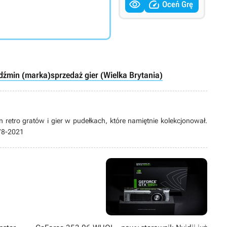


Oceń Grę
dźmin (marka)
sprzedaż gier (Wielka Brytania)
 retro gratów i gier w pudełkach, które namiętnie kolekcjonował.
978-2021