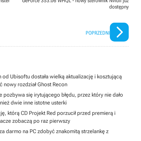
nster
GeForce 353.06 WHQL - nowy sterownik Nvidii już
dostępny
POPRZEDNI
 od Ubisoftu dostała wielką aktualizację i kosztującą
ć nowy rozdział Ghost Recon
 pozbywa się irytującego błędu, przez który nie dało
ież dwie inne istotne usterki
ję, którą CD Projekt Red porzucił przed premierą i
gracze zobaczą po raz pierwszy
y za darmo na PC zdobyć znakomitą strzelankę z