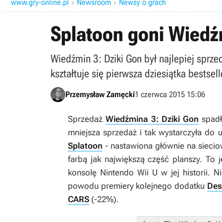
www.gry-online.pl
Newsroom
Newsy o grach


Splatoon goni Wiedźm
Wiedźmin 3: Dziki Gon był najlepiej sprz
kształtuje się pierwsza dziesiątka bestsel
Przemysław Zamęcki
1 czerwca 2015 15:06
Sprzedaż
Wiedźmina 3: Dziki Gon
spadł
mniejsza sprzedaż i tak wystarczyła do u
Splatoon
- nastawiona głównie na siecio
farbą jak największą część planszy. To j
konsolę Nintendo Wii U w jej historii. 
powodu premiery kolejnego dodatku
Des
CARS
(-22%).