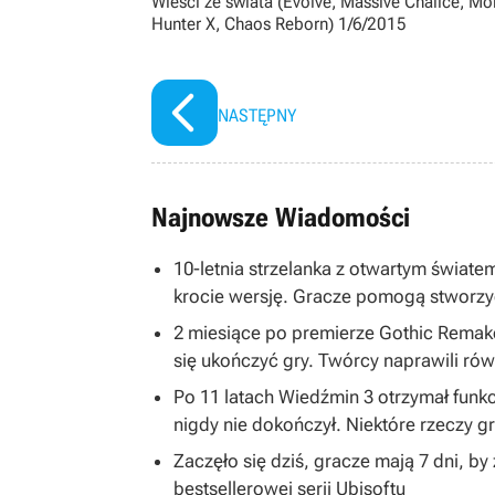
Wieści ze świata (Evolve, Massive Chalice, Mo
Hunter X, Chaos Reborn) 1/6/2015
NASTĘPNY
Najnowsze Wiadomości
10-letnia strzelanka z otwartym światem
krocie wersję. Gracze pomogą stworzy
2 miesiące po premierze Gothic Remake
się ukończyć gry. Twórcy naprawili równ
Po 11 latach Wiedźmin 3 otrzymał funkc
nigdy nie dokończył. Niektóre rzeczy 
Zaczęło się dziś, gracze mają 7 dni, b
bestsellerowej serii Ubisoftu