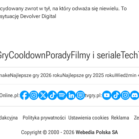
dowany zwrot w tył, na który odważa się niewielu. To
sytuację Devolver Digital
Gry
Cooldown
Porady
Filmy i seriale
Tech
emake
Najlepsze gry 2026 roku
Najlepsze gry 2025 roku
Wiedźmin 
nline.pl:
tvgry.pl:
edakcyjna
Polityka prywatności
Ustawienia cookies
Reklama
Ze
Copyright © 2000 -
2026
Webedia Polska SA