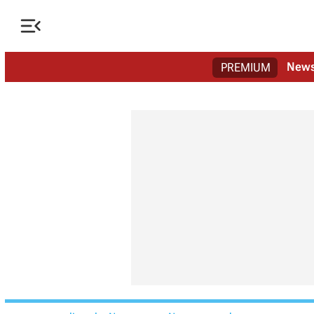

New
PREMIUM