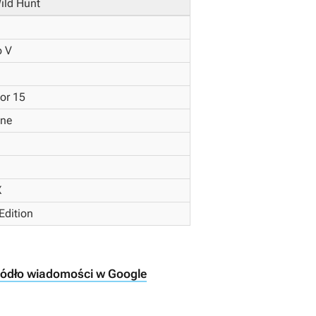
ild Hunt
o V
or 15
ine
X
Edition
ródło wiadomości w Google