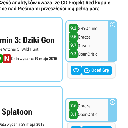
zęść analityków uważa, że CD Projekt Red kupuje
ace nad Pieśniami przeszłości idą pełną parą

9.2
GRYOnline
9.5
Gracze
min 3: Dziki Gon
9.7
Steam
e Witcher 3: Wild Hunt
9.3
OpenCritic
Data wydania:
19 maja 2015


Oceń Grę

7.6
Gracze
Splatoon
8.1
OpenCritic
ata wydania:
29 maja 2015