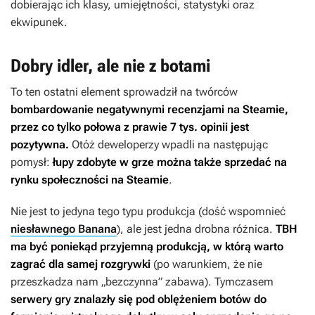
dobierając ich klasy, umiejętności, statystyki oraz
ekwipunek.
Dobry idler, ale nie z botami
To ten ostatni element sprowadził na twórców
bombardowanie negatywnymi recenzjami na Steamie,
przez co tylko połowa z prawie 7 tys. opinii jest
pozytywna.
Otóż deweloperzy wpadli na następując
pomysł:
łupy zdobyte w grze można także sprzedać na
rynku społeczności na Steamie
.
Nie jest to jedyna tego typu produkcja (dość wspomnieć
niesławnego Banana
), ale jest jedna drobna różnica.
TBH
ma być poniekąd przyjemną produkcją, w którą warto
zagrać dla samej rozgrywki
(po warunkiem, że nie
przeszkadza nam „bezczynna” zabawa). Tymczasem
serwery gry znalazły się pod oblężeniem botów do