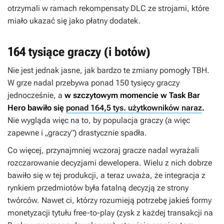
otrzymali w ramach rekompensaty DLC ze strojami, które
miało ukazać się jako płatny dodatek.
164 tysiące graczy (i botów)
Nie jest jednak jasne, jak bardzo te zmiany pomogły
TBH
.
W grze nadal przebywa ponad 150 tysięcy graczy
jednocześnie, a
w szczytowym momencie w
Task Bar
Hero
bawiło się
ponad 164,5 tys. użytkowników naraz
.
Nie wygląda więc na to, by populacja graczy (a więc
zapewne i „graczy”) drastycznie spadła.
Co więcej, przynajmniej wczoraj gracze nadal wyrażali
rozczarowanie decyzjami dewelopera. Wielu z nich dobrze
bawiło się w tej produkcji, a teraz uważa, że integracja z
rynkiem przedmiotów była fatalną decyzją ze strony
twórców. Nawet ci, którzy rozumieją potrzebę jakieś formy
monetyzacji tytułu free-to-play (zysk z każdej transakcji na