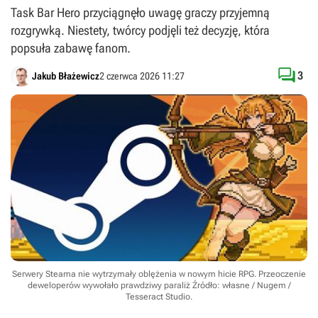
Task Bar Hero przyciągnęło uwagę graczy przyjemną
rozgrywką. Niestety, twórcy podjęli też decyzję, która
popsuła zabawę fanom.

3
Jakub Błażewicz
2 czerwca 2026 11:27
Serwery Steama nie wytrzymały oblężenia w nowym hicie RPG. Przeoczenie
deweloperów wywołało prawdziwy paraliż
Źródło: własne / Nugem /
Tesseract Studio
.