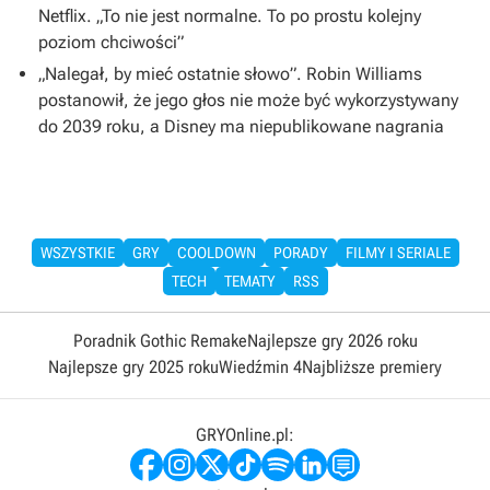
Netflix. „To nie jest normalne. To po prostu kolejny
poziom chciwości”
„Nalegał, by mieć ostatnie słowo”. Robin Williams
postanowił, że jego głos nie może być wykorzystywany
do 2039 roku, a Disney ma niepublikowane nagrania
WSZYSTKIE
GRY
COOLDOWN
PORADY
FILMY I SERIALE
TECH
TEMATY
RSS
Poradnik Gothic Remake
Najlepsze gry 2026 roku
Najlepsze gry 2025 roku
Wiedźmin 4
Najbliższe premiery
GRYOnline.pl: