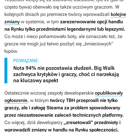
często bywa) oberwało się także uczciwym graczom. W
kolejnych dniach po premierze twórcy wprowadzali
kolejne
zmiany
w systemie, w tym
zarezerwowanie opcji handlu
na Rynku tylko przedmiotami legendarnymi lub lepszymi.
Co może i nieco pohamowało boty, ale oznaczało też, że
gracze nie mogli już łatwo pozbyć się „śmieciowych”
łupów.
POWIĄZANE:
Nota 94% nie pozostawia złudzeń. Big Walk
zachwyca krytyków i graczy, choć ci narzekają
na kluczowy aspekt
Ostatecznie wczoraj zespoły deweloperskie
opublikowały
ogłoszenie
, w którym
twórcy
TBH
przeprosili nie tylko
graczy, ale i załogę Steama za problem spowodowany
przez niezastosowanie zaleceń technicznych platformy.
Co więcej, dziś deweloperzy
„zresetowali” przedmioty i
wprowadzili zmiany w handlu na Rynku społeczności.