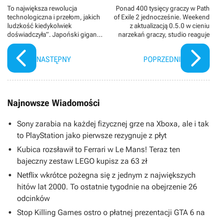
To największa rewolucja
Ponad 400 tysięcy graczy w Path
technologiczna i przełom, jakich
of Exile 2 jednocześnie. Weekend
ludzkość kiedykolwiek
z aktualizacją 0.5.0 w cieniu
doświadczyła”. Japoński gigant
narzekań graczy, studio reaguje
chce wpompować w Europę
ponad 317 mld zł na AI
NASTĘPNY
POPRZEDNI
Najnowsze Wiadomości
Sony zarabia na każdej fizycznej grze na Xboxa, ale i tak
to PlayStation jako pierwsze rezygnuje z płyt
Kubica rozsławił to Ferrari w Le Mans! Teraz ten
bajeczny zestaw LEGO kupisz za 63 zł
Netflix wkrótce pożegna się z jednym z największych
hitów lat 2000. To ostatnie tygodnie na obejrzenie 26
odcinków
Stop Killing Games ostro o płatnej prezentacji GTA 6 na