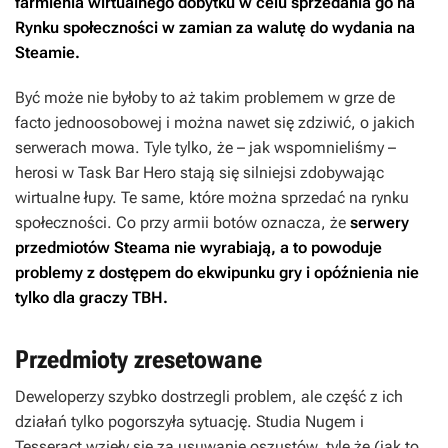
farmienia wirtualnego dobytku w celu sprzedania go na
Rynku społeczności w zamian za walutę do wydania na
Steamie.
Być może nie byłoby to aż takim problemem w grze de
facto jednoosobowej i można nawet się zdziwić, o jakich
serwerach mowa. Tyle tylko, że – jak wspomnieliśmy –
herosi w
Task Bar Hero
stają się silniejsi zdobywając
wirtualne łupy. Te same, które można sprzedać na rynku
społeczności. Co przy armii botów oznacza, że
serwery
przedmiotów Steama nie wyrabiają, a to powoduje
problemy z dostępem do ekwipunku gry i opóźnienia nie
tylko dla graczy
TBH
.
Przedmioty zresetowane
Deweloperzy szybko dostrzegli problem, ale część z ich
działań tylko pogorszyła sytuację. Studia Nugem i
Tesseract wzięły się za usuwanie oszustów, tyle że (jak to