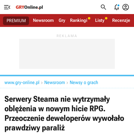




Newsroom
Gry
Rankingi
Listy
Recenzje
PREMIUM
www.gry-online.pl
Newsroom
Newsy o grach


Serwery Steama nie wytrzymały
oblężenia w nowym hicie RPG.
Przeoczenie deweloperów wywołało
prawdziwy paraliż