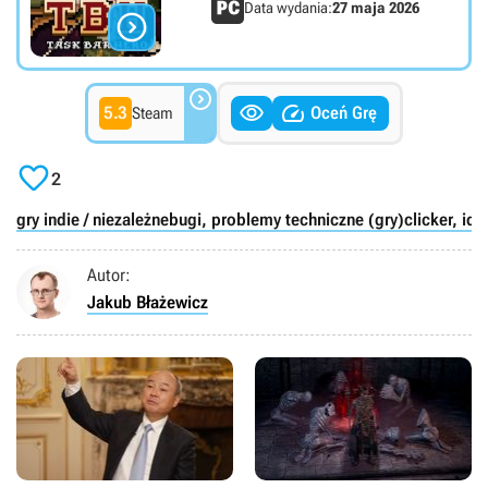
Data wydania:
27 maja 2026




5.3
Oceń Grę
Steam

2
gry indie / niezależne
bugi, problemy techniczne (gry)
clicker, id
Autor:
Jakub Błażewicz