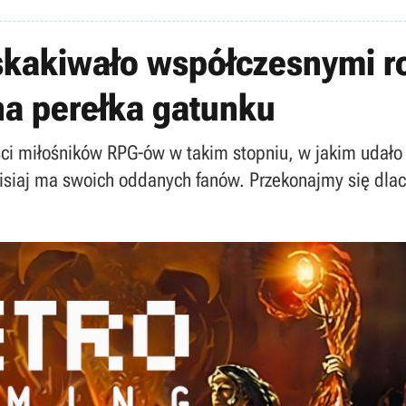
skakiwało współczesnymi ro
na perełka gatunku
ości miłośników RPG-ów w takim stopniu, w jakim udało
dzisiaj ma swoich oddanych fanów. Przekonajmy się dla