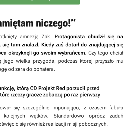
pamiętam niczego!”
otknięty amnezją Zak.
Protagonista obudził się na
 się tam znalazł. Kiedy zaś dotarł do znajdującej się
ejsca okrzyknęli go swoim wybrańcem
. Czy tego chciał
ę jego wielka przygoda, podczas której przyszło mu
rogę od zera do bohatera.
nkcję, którą CD Projekt Red porzucił przed
które rzeczy gracze zobaczą po raz pierwszy
tował się szczególnie imponująco, z czasem fabuła
ą kolejnych wątków. Standardowo oprócz zadań
więcić się również realizacji misji pobocznych.