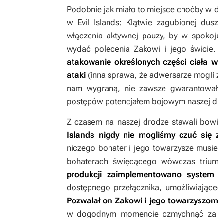
Podobnie jak miało to miejsce choćby w 
w
Evil Islands: Klątwie zagubionej dusz
włączenia aktywnej pauzy, by w spokoju
wydać polecenia Zakowi i jego świcie
atakowanie określonych części ciała w
ataki
(inna sprawa, że adwersarze mogli 
nam wygraną, nie zawsze gwarantował
postępów potencjałem bojowym naszej dr
Z czasem na naszej drodze stawali bow
Islands
nigdy nie mogliśmy czuć się 
niczego bohater i jego towarzysze musiel
bohaterach święcącego wówczas triu
produkcji zaimplementowano system 
dostępnego przełącznika, umożliwiające
Pozwalał on Zakowi i jego towarzyszom 
w dogodnym momencie czmychnąć za ic