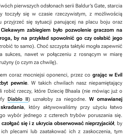
dwóch pierwszych odsłonach serii
Baldur’s Gate
, starcia
y
toczyły się w czasie rzeczywistym, z możliwością
 przyjrzeć się sytuacji panującej na placu boju oraz
.
Ciekawym zabiegiem było pozwolenie graczom na
roga, by na przykład spowolnić go czy osłabić jego
zrobić to samo). Choć szczypta taktyki mogła zapewnić
a sukces, nawet w połączeniu z rosnącym w miarę
użyny (o czym za chwilę).
iem coraz mocniejsi oponenci, przez co
grając w
Evil
zbyt pewnie
. W takich chwilach nasz niepamiętający
i robić rzeczy, które Dziecię Bhaala (nie mówiąc już o
mfy
Diablo II
) uznałoby za niegodne.
W omawianej
skradania
, który aktywowaliśmy przy użyciu łatwo
go wybór jednego z czterech trybów poruszania się.
czołgać się i z ukrycia obserwować nieprzyjaciół
, by
h plecami lub zaatakować ich z zaskoczenia, tym