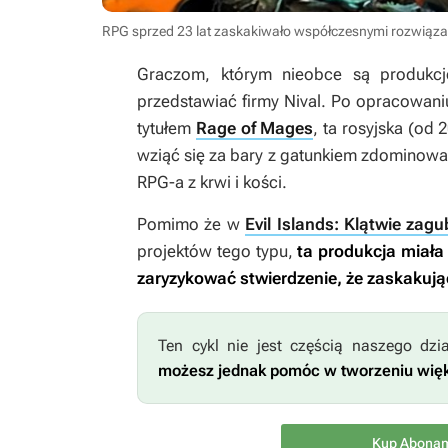
RPG sprzed 23 lat zaskakiwało współczesnymi rozwiązan
Graczom, którym nieobce są produkc
przedstawiać firmy Nival. Po opracowani
tytułem
Rage of Mages
, ta rosyjska (od
wziąć się za bary z gatunkiem zdominow
RPG-a z krwi i kości.
Pomimo że w
Evil Islands: Klątwie zag
projektów tego typu,
ta produkcja miała
zaryzykować stwierdzenie, że zaskakuj
Ten cykl nie jest częścią naszego dz
możesz jednak pomóc w tworzeniu więks
Kup Abonam