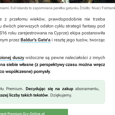
iami. Evil Islands to zapomniana perełka gatunku
Źródło: Nival / Fishtank
je z przełomu wieków, prawdopodobnie nie trzeba
u dwóch pierwszych odsłon cyklu strategii fantasy pod
 2016 roku zarejestrowana na Cyprze) ekipa postanowiła
anym przez
Baldur’s Gate’a
i resztę jego tuzów, tworząc
ubionej duszy
widoczne są pewne naleciałości z innych
 na siebie własne (z perspektywy czasu można wręcz
ąco współczesne) pomysły
.
iału Premium.
Decydując się na zakup
abonamentu,
zej liczby takich tekstów
. Dziękujemy.
ent Premium Gry-Online.pl