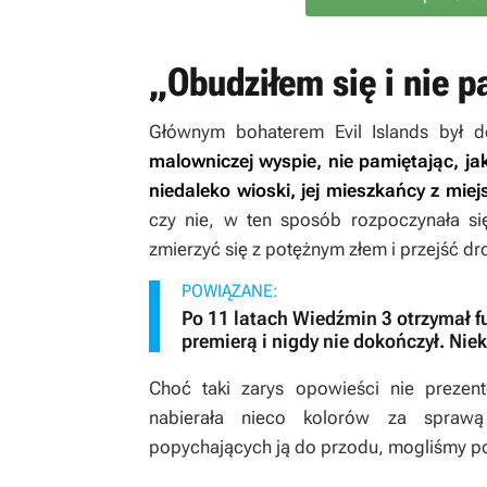
„Obudziłem się i nie 
Głównym bohaterem
Evil Islands
był d
malowniczej wyspie, nie pamiętając, jak
niedaleko wioski, jej mieszkańcy z mi
czy nie, w ten sposób rozpoczynała si
zmierzyć się z potężnym złem i przejść d
POWIĄZANE:
Po 11 latach Wiedźmin 3 otrzymał fu
premierą i nigdy nie dokończył. Nie
Choć taki zarys opowieści nie prezen
nabierała nieco kolorów za spraw
popychających ją do przodu, mogliśmy poś