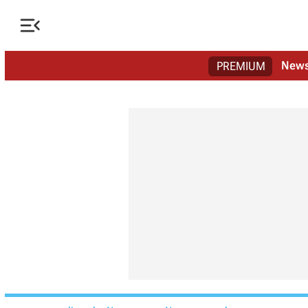

New
PREMIUM