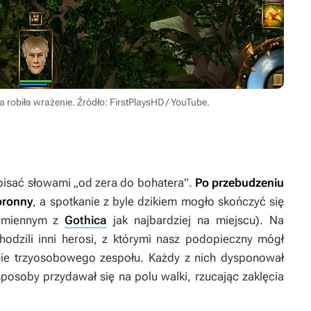
robiła wrażenie. Źródło: FirstPlaysHD / YouTube.
isać słowami „od zera do bohatera”.
Po przebudzeniu
bronny
, a spotkanie z byle dzikiem mogło skończyć się
ezimiennym z
Gothica
jak najbardziej na miejscu). Na
dzili inni herosi, z którymi nasz podopieczny mógł
lnie trzyosobowego zespołu. Każdy z nich dysponował
posoby przydawał się na polu walki, rzucając zaklęcia