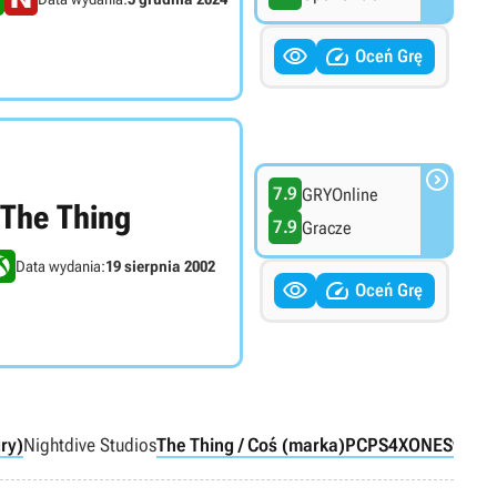


Oceń Grę

7.9
GRYOnline
The Thing
7.9
Gracze
Data wydania:
19 sierpnia 2002


Oceń Grę
ry)
Nightdive Studios
The Thing / Coś (marka)
PC
PS4
XONE
Switch