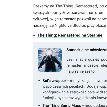
Czekamy na
The Thing: Remastered
, bo 
świeżych pomysłów survival horrorem. 
cyfrowej, więc remaster pozwoli na zap
nadzieję, że Nightdive Studios przy okazj
The Thing: Remastered na Steamie
Samodzielne odświeżan
Jeśli macie gdzieś p
remaster możecie ul
najważniejsze to:
Sui's wrapper
– modyfikacja usuwa pra
współczesnych pecetach. Dodaje wspa
konfigurowanie szerokość pola widzen
funkcji v-sync oraz wygładzania krawę
The Thing Bump Maps
– mod dodaje e