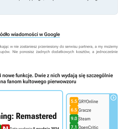
ródło wiadomości w Google
 Klikając w nie zostaniesz przeniesiony do serwisu partnera, a my możemy
kupów. Nie ponosisz żadnych dodatkowych kosztów, a jednocześnie
nowe funkcje. Dwie z nich wydają się szczególnie
nana fanom kultowego pierwowzoru

5.5
GRYOnline
6.5
Gracze
hing: Remastered
9.0
Steam
7.1
OpenCritic
Data wydania:
5 grudnia 2024