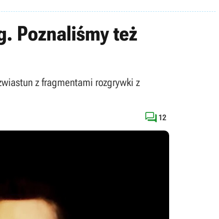
g. Poznaliśmy też
zwiastun z fragmentami rozgrywki z

12