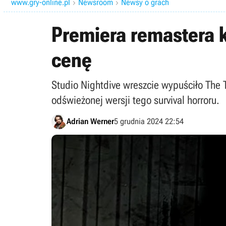
www.gry-online.pl
Newsroom
Newsy o grach


Premiera remastera 
cenę
Studio Nightdive wreszcie wypuściło The 
odświeżonej wersji tego survival horroru.
Adrian Werner
5 grudnia 2024 22:54