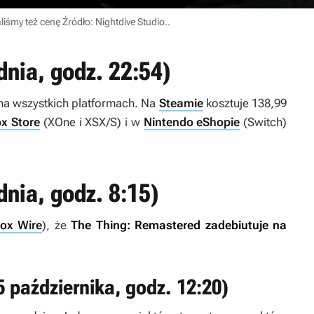
liśmy też cenę
Źródło: Nightdive Studio.
.
dnia, godz. 22:54)
 na wszystkich platformach. Na
Steamie
kosztuje 138,99
x Store
(XOne i XSX/S) i w
Nintendo eShopie
(Switch)
dnia, godz. 8:15)
box Wire
), że
The Thing: Remastered
zadebiutuje na
 października, godz. 12:20)