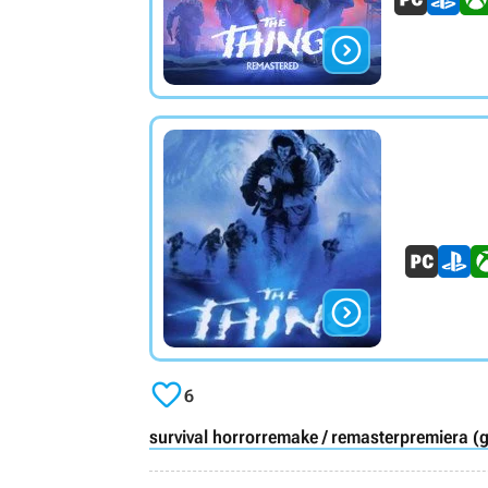



6
survival horror
remake / remaster
premiera (g