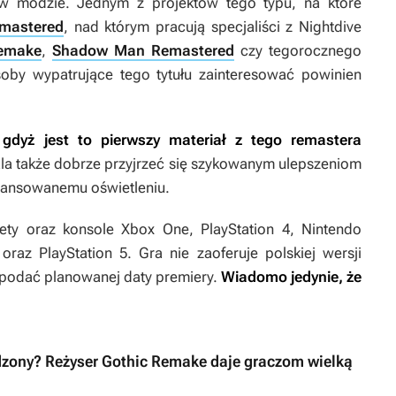
 w modzie. Jednym z projektów tego typu, na które
emastered
, nad którym pracują specjaliści z Nightdive
emake
,
Shadow Man Remastered
czy tegorocznego
soby wypatrujące tego tytułu zainteresować powinien
 gdyż jest to pierwszy materiał z tego remastera
a także dobrze przyjrzeć się szykowanym ulepszeniom
awansowanemu oświetleniu.
ty oraz konsole Xbox One, PlayStation 4, Nintendo
raz PlayStation 5. Gra nie zaoferuje polskiej wersji
i podać planowanej daty premiery.
Wiadomo jedynie, że
rdzony? Reżyser Gothic Remake daje graczom wielką