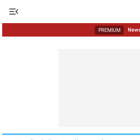

New
PREMIUM