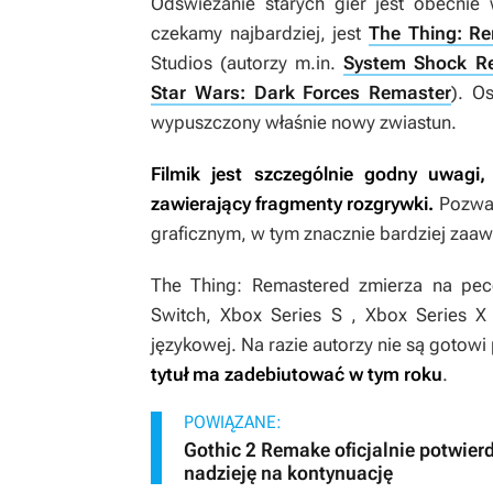
Odświeżanie starych gier jest obecnie
czekamy najbardziej, jest
The Thing: R
Studios (autorzy m.in.
System Shock R
Star Wars: Dark Forces Remaster
). O
wypuszczony właśnie nowy zwiastun.
Filmik jest szczególnie godny uwagi,
zawierający fragmenty rozgrywki.
Pozwal
graficznym, w tym znacznie bardziej za
The Thing: Remastered
zmierza na pece
Switch, Xbox Series S , Xbox Series X o
językowej. Na razie autorzy nie są gotow
tytuł ma zadebiutować w tym roku
.
POWIĄZANE:
Gothic 2 Remake oficjalnie potwie
nadzieję na kontynuację