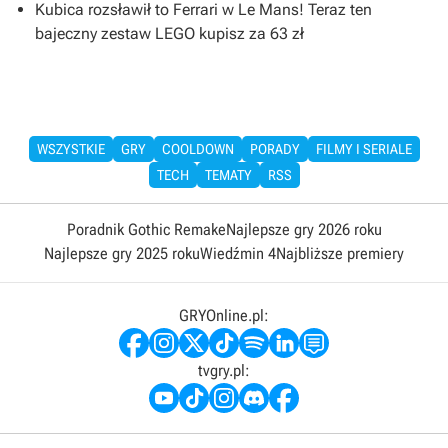
Kubica rozsławił to Ferrari w Le Mans! Teraz ten
bajeczny zestaw LEGO kupisz za 63 zł
WSZYSTKIE
GRY
COOLDOWN
PORADY
FILMY I SERIALE
TECH
TEMATY
RSS
Poradnik Gothic Remake
Najlepsze gry 2026 roku
Najlepsze gry 2025 roku
Wiedźmin 4
Najbliższe premiery
GRYOnline.pl:
tvgry.pl: