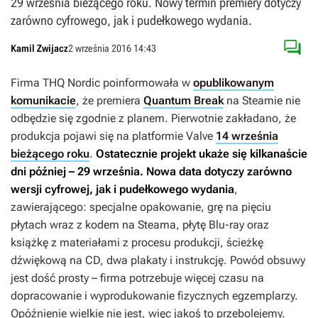
29 września bieżącego roku. Nowy termin premiery dotyczy
zarówno cyfrowego, jak i pudełkowego wydania.

Kamil Zwijacz
2 września 2016 14:43
Firma THQ Nordic poinformowała w
opublikowanym
komunikacie
, że premiera
Quantum Break
na Steamie nie
odbędzie się zgodnie z planem. Pierwotnie zakładano, że
produkcja pojawi się na platformie Valve
14 września
bieżącego roku
.
Ostatecznie projekt ukaże się kilkanaście
dni później – 29 września. Nowa data dotyczy zarówno
wersji cyfrowej, jak i pudełkowego wydania
,
zawierającego: specjalne opakowanie, grę na pięciu
płytach wraz z kodem na Steama, płytę Blu-ray oraz
książkę z materiałami z procesu produkcji, ścieżkę
dźwiękową na CD, dwa plakaty i instrukcję. Powód obsuwy
jest dość prosty – firma potrzebuje więcej czasu na
dopracowanie i wyprodukowanie fizycznych egzemplarzy.
Opóźnienie wielkie nie jest, więc jakoś to przebolejemy.