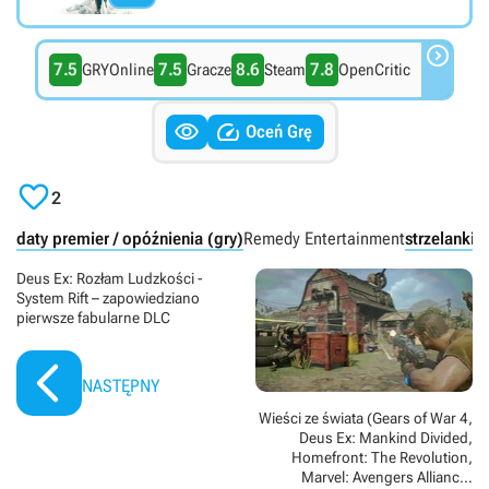

7.5
7.5
8.6
7.8
GRYOnline
Gracze
Steam
OpenCritic


Oceń Grę

2
daty premier / opóźnienia (gry)
Remedy Entertainment
strzelanki 
Deus Ex: Rozłam Ludzkości -
System Rift – zapowiedziano
pierwsze fabularne DLC
NASTĘPNY
Wieści ze świata (Gears of War 4,
Deus Ex: Mankind Divided,
Homefront: The Revolution,
Marvel: Avengers Alliance)