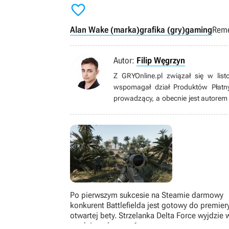

Alan Wake (marka)
grafika (gry)
gaming
Reme
Autor:
Filip Węgrzyn
Z GRYOnline.pl związał się w lis
wspomagał dział Produktów Płatn
prowadzący, a obecnie jest autorem
satysfakcji, wiedział już za młodu
akcji były światy postapo i fantasy. 
jego krótki epizod w influencer ma
sieciowe strzelanki, survivale z budo
Po pierwszym sukcesie na Steamie darmowy
konkurent Battlefielda jest gotowy do premier
otwartej bety. Strzelanka Delta Force wyjdzie 
grudniu, od razu z 1. sezonem