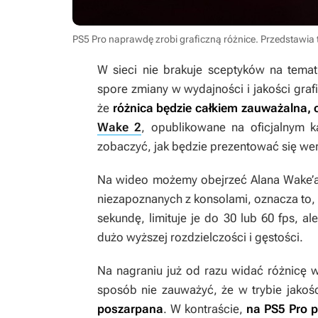
PS5 Pro naprawdę zrobi graficzną różnice. Przedstawia 
W sieci nie brakuje sceptyków na tema
spore zmiany w wydajności i jakości graf
że
różnica będzie całkiem zauważalna, 
Wake 2
, opublikowane na oficjalnym 
zobaczyć, jak będzie prezentować się wer
Na wideo możemy obejrzeć
Alana Wake’
niezapoznanych z konsolami, oznacza to, ż
sekundę, limituje je do 30 lub 60 fps,
dużo wyższej rozdzielczości i gęstości.
Na nagraniu już od razu widać różnicę w 
sposób nie zauważyć, że w trybie jakoś
poszarpana
. W kontraście,
na PS5 Pro p