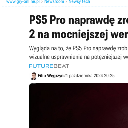
www.gry-online.pl
Newsroom
Newsy tech


PS5 Pro naprawdę zro
2 na mocniejszej wer
Wygląda na to, że PS5 Pro naprawdę zrob
wizualne usprawnienia na potężniejszej we
Filip Węgrzyn
21 października 2024 20:25