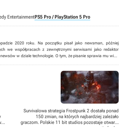
dy Entertainment
PS5 Pro / PlayStation 5 Pro
topadzie 2020 roku. Na początku pisał jako newsman, później
ych we współpracach z zewnętrznymi serwisami jako redaktor
 newsów w dziale technologie. O tym, że pisanie sprawia mu wiele
. Swoją przygodę z piórem zaczął od opowiadań, których miejscami
Jako ścieżkę edukacji wybrał organizację i sprzedaż reklamy, stąd też
rketingu. Fan RPG-ów Bethesdy i From Software. Uwielbia również
waniem baz, gry kooperacyjne i horrory.
Survivalowa strategia Frostpunk 2 dostała ponad
y
150 zmian, na których najbardziej zależało
w
graczom. Polskie 11 bit studios pozostaje otwarte
na sugestie fanów