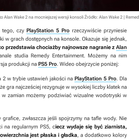
to Alan Wake 2 na mocniejszej wersji konsoli
Źródło: Alan Wake 2 | Remed
t tego, czy
PlayStation 5 Pro
rzeczywiście przyniesie
iki w grach dostępnych na konsole. Okazuje się jednak,
co przedstawia chociażby najnowsze nagranie z
Alan
kanale studia Remedy Entertainment. Możemy na nim
sja produkcji na
PS5 Pro
. Wideo obejrzycie poniżej:
a 2
w trybie ustawień jakości na
PlayStation 5 Pro
. Dla
e gra najcześciej rezygnuje w wysokiej liczby klatek na
 ale w zamian możemy podziwiać wizualne wodotryski w
grafice, zwłaszcza jeśli spojrzymy na tafle wody. Nie
ci na regularnym PS5, c
iecz wydaje się być ziarnista,
owierzchnia jest płaska i gładka
, a dodatkowo kolory