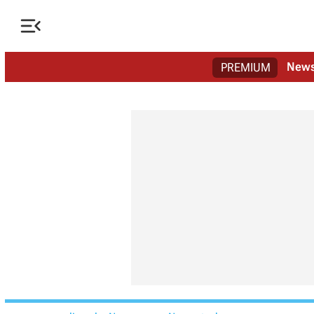

New
PREMIUM