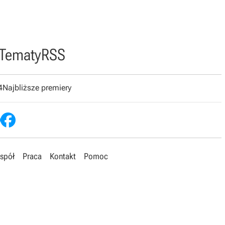
Tematy
RSS
4
Najbliższe premiery
spół
Praca
Kontakt
Pomoc