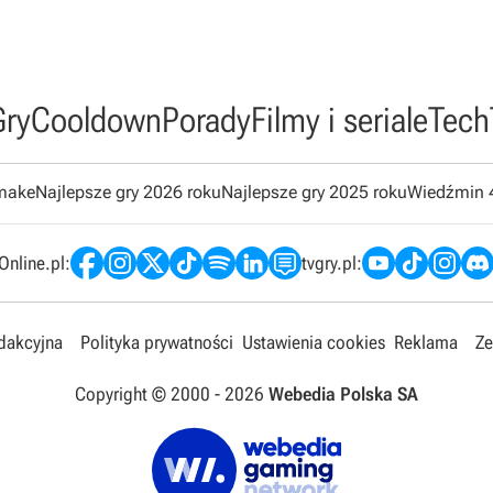
Gry
Cooldown
Porady
Filmy i seriale
Tech
emake
Najlepsze gry 2026 roku
Najlepsze gry 2025 roku
Wiedźmin 
nline.pl:
tvgry.pl:
edakcyjna
Polityka prywatności
Ustawienia cookies
Reklama
Ze
Copyright © 2000 -
2026
Webedia Polska SA