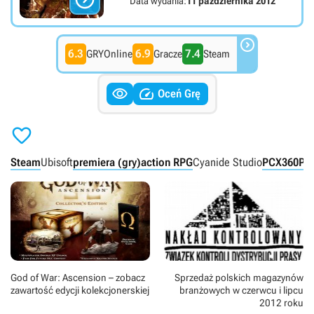
Data wydania:
11 października 2012

6.3
6.9
7.4
GRYOnline
Gracze
Steam


Oceń Grę

Steam
Ubisoft
premiera (gry)
action RPG
Cyanide Studio
PC
X360
PS
God of War: Ascension – zobacz
Sprzedaż polskich magazynów
zawartość edycji kolekcjonerskiej
branżowych w czerwcu i lipcu
2012 roku