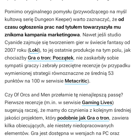
Pomimo oryginalnego pomysłu (przywodzącego na myśl
kultową serię
Dungeon Keeper
) warto zaznaczyć, że
od
czasu ogłoszenia prac nad tytułem towarzyszyła mu
znikoma kampania marketingowa
. Nawet jeśli studio
Cyanide zajmuje się tworzeniem gier w świecie fantasy od
2007 roku (
Loki
), to jej ostatnie produkcje na tym polu, jak
chociażby
Gra o tron: Początek
, nie zaskarbiły sobie
sympatii graczy i zebrały przeciętne recenzje (w przypadku
wymienionej strategii równoznaczne ze średnią 53
punktów na 100 w serwisie
Metacritic
).
Czy
Of Orcs and Men
przełamie tę nienajlepszą passę?
Pierwsze recenzje (m.in. w serwisie
Gaming Lives
)
sugerują raczej, że mamy do czynienia z kolejnym średniej
jakości projektem, który
podobnie jak Gra o tron
, zawiera
kilka obiecujących, ale niestety niedopracowanych
elementów. Gra jest dostępna w wersjach na PC oraz