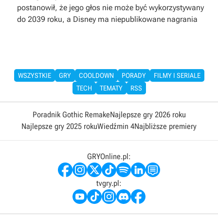
postanowił, że jego głos nie może być wykorzystywany
do 2039 roku, a Disney ma niepublikowane nagrania
WSZYSTKIE
GRY
COOLDOWN
PORADY
FILMY I SERIALE
TECH
TEMATY
RSS
Poradnik Gothic Remake
Najlepsze gry 2026 roku
Najlepsze gry 2025 roku
Wiedźmin 4
Najbliższe premiery
GRYOnline.pl:
tvgry.pl: