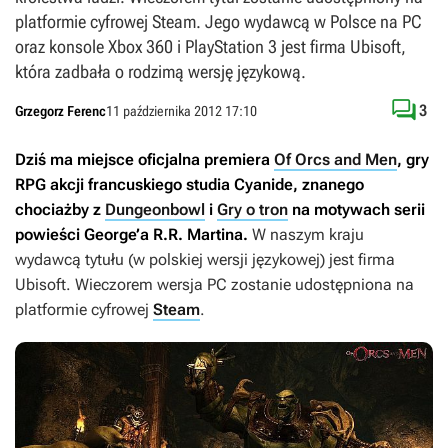
platformie cyfrowej Steam. Jego wydawcą w Polsce na PC
oraz konsole Xbox 360 i PlayStation 3 jest firma Ubisoft,
która zadbała o rodzimą wersję językową.

3
Grzegorz Ferenc
11 października 2012 17:10
Dziś ma miejsce oficjalna premiera
Of Orcs and Men
, gry
RPG akcji francuskiego studia Cyanide, znanego
chociażby z
Dungeonbowl
i
Gry o tron
na motywach serii
powieści George’a R.R. Martina.
W naszym kraju
wydawcą tytułu (w polskiej wersji językowej) jest firma
Ubisoft. Wieczorem wersja PC zostanie udostępniona na
platformie cyfrowej
Steam
.