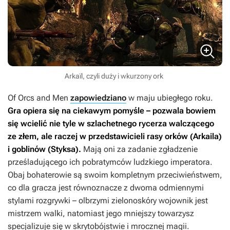
Arkaïl, czyli duży i wkurzony ork
Of Orcs and Men
zapowiedziano
w maju ubiegłego roku.
Gra opiera się na ciekawym pomyśle – pozwala bowiem
się wcielić nie tyle w szlachetnego rycerza walczącego
ze złem, ale raczej w przedstawicieli rasy orków (Arkaila)
i goblinów (Styksa).
Mają oni za zadanie zgładzenie
prześladującego ich pobratymców ludzkiego imperatora.
Obaj bohaterowie są swoim kompletnym przeciwieństwem,
co dla gracza jest równoznacze z dwoma odmiennymi
stylami rozgrywki – olbrzymi zielonoskóry wojownik jest
mistrzem walki, natomiast jego mniejszy towarzysz
specjalizuje się w skrytobójstwie i mrocznej magii.