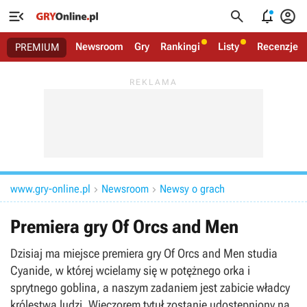




Newsroom
Gry
Rankingi
Listy
Recenzje
PREMIUM
www.gry-online.pl
Newsroom
Newsy o grach


Premiera gry Of Orcs and Men
Dzisiaj ma miejsce premiera gry Of Orcs and Men studia
Cyanide, w której wcielamy się w potężnego orka i
sprytnego goblina, a naszym zadaniem jest zabicie władcy
królestwa ludzi. Wieczorem tytuł zostanie udostępniony na