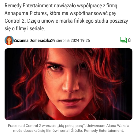
Remedy Entertainment nawiązało współpracę z firmą
Annapurna Pictures, która ma współfinansować grę
Control 2. Dzięki umowie marka fińskiego studia poszerzy
się o filmy i seriale.

8
Zuzanna Domeradzka
29 sierpnia 2024 19:26
Prace nad Control 2 wreszcie „idą pełną parą”. Uniwersum Alana Wake’a
może doczekać się filmów i seriali
Źródło: Remedy Entertainment
.