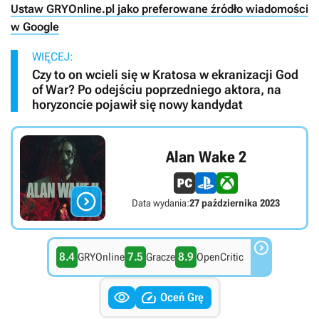
Ustaw GRYOnline.pl jako preferowane źródło wiadomości
w Google
WIĘCEJ:
Czy to on wcieli się w Kratosa w ekranizacji God
of War? Po odejściu poprzedniego aktora, na
horyzoncie pojawił się nowy kandydat
Alan Wake 2

Data wydania:
27 października 2023

8.4
7.5
8.9
GRYOnline
Gracze
OpenCritic


Oceń Grę