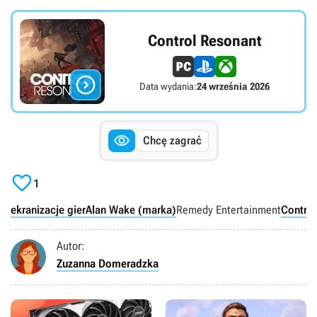
Control Resonant

Data wydania:
24 września 2026

Chcę zagrać

1
ekranizacje gier
Alan Wake (marka)
Remedy Entertainment
Control
Autor:
Zuzanna Domeradzka