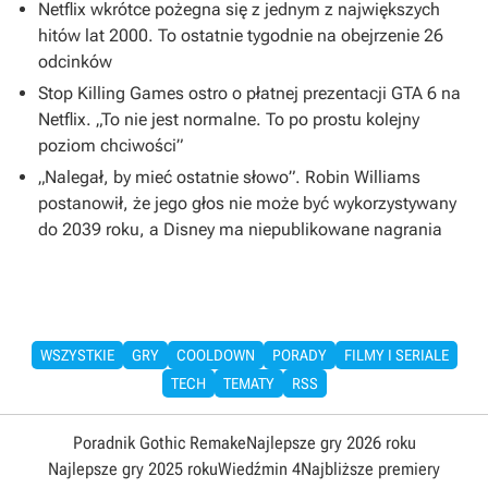
Netflix wkrótce pożegna się z jednym z największych
hitów lat 2000. To ostatnie tygodnie na obejrzenie 26
odcinków
Stop Killing Games ostro o płatnej prezentacji GTA 6 na
Netflix. „To nie jest normalne. To po prostu kolejny
poziom chciwości”
„Nalegał, by mieć ostatnie słowo”. Robin Williams
postanowił, że jego głos nie może być wykorzystywany
do 2039 roku, a Disney ma niepublikowane nagrania
WSZYSTKIE
GRY
COOLDOWN
PORADY
FILMY I SERIALE
TECH
TEMATY
RSS
Poradnik Gothic Remake
Najlepsze gry 2026 roku
Najlepsze gry 2025 roku
Wiedźmin 4
Najbliższe premiery