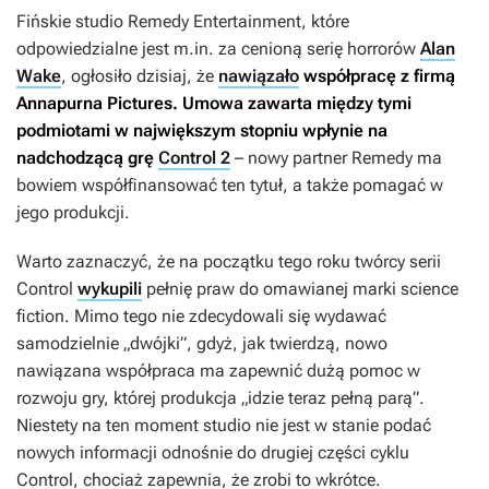
Fińskie studio Remedy Entertainment, które
odpowiedzialne jest m.in. za cenioną serię horrorów
Alan
Wake
, ogłosiło dzisiaj, że
nawiązało
współpracę z firmą
Annapurna Pictures. Umowa zawarta między tymi
podmiotami w największym stopniu wpłynie na
nadchodzącą grę
Control 2
– nowy partner Remedy ma
bowiem współfinansować ten tytuł, a także pomagać w
jego produkcji.
Warto zaznaczyć, że na początku tego roku twórcy serii
Control
wykupili
pełnię praw do omawianej marki science
fiction. Mimo tego nie zdecydowali się wydawać
samodzielnie „dwójki”, gdyż, jak twierdzą, nowo
nawiązana współpraca ma zapewnić dużą pomoc w
rozwoju gry, której produkcja „idzie teraz pełną parą”.
Niestety na ten moment studio nie jest w stanie podać
nowych informacji odnośnie do drugiej części cyklu
Control
, chociaż zapewnia, że zrobi to wkrótce.