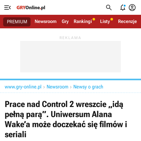




Newsroom
Gry
Rankingi
Listy
Recenzje
PREMIUM
www.gry-online.pl
Newsroom
Newsy o grach


Prace nad Control 2 wreszcie „idą
pełną parą”. Uniwersum Alana
Wake’a może doczekać się filmów i
seriali