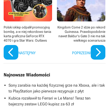
Polski sklep odpalił promocyjną
Kingdom Come 2 idzie po rekord
bombę, a w niej rekordowo tania
Guinessa. Prawdopodobnie
karta graficzna GeForce RTX
nawet Baldur's Gate 3 nie ma tak
4070 i gra Star Wars: Outlaws
wielkiego scenariusza
NASTĘPNY
POPRZEDNI
Najnowsze Wiadomości
Sony zarabia na każdej fizycznej grze na Xboxa, ale i tak
to PlayStation jako pierwsze rezygnuje z płyt
Kubica rozsławił to Ferrari w Le Mans! Teraz ten
bajeczny zestaw LEGO kupisz za 63 zł