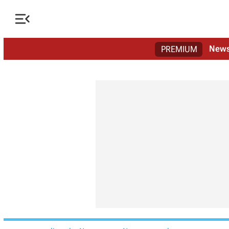

New
PREMIUM