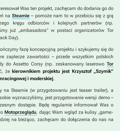
nteresował Was ten projekt, zachęcam do dodania go do
zeń na
Steamie
– pomoże nam to w przebiciu się z grą
zego kręgu odbiorców i kolejnych partnerów (np.
iśmy już „ambasadora” w postaci organizatorów Tor
ack Day).
ończymy fazę koncepcyjną projektu i szykujemy się do
re zaplecze zawartości – przede wszystkim polskich
ody do
Assetto Corsy
(np. zeskanowany laserowo
Tor
ć, że
kierownikiem projektu jest Krzysztof „Szymik”
mracingowej i moderskiej
.
 na Steamie (w przygotowaniu jest teaser trailer), a
obie wyznaczyliśmy, jest przygotowanie wersji demo –
zesnym dostępie. Będę regularnie informował Was o
go
Motoprzeglądu
, dając Wam wgląd za kulisy „game-
bardziej na bieżąco, zachęcam do dołączenia do nas na