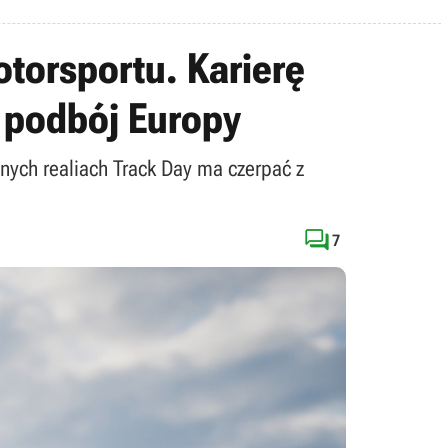
torsportu. Karierę
 podbój Europy
ych realiach Track Day ma czerpać z

7