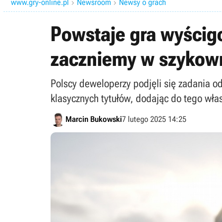
www.gry-online.pl
Newsroom
Newsy o grach


Powstaje gra wyścig
zaczniemy w szykown
Polscy deweloperzy podjęli się zadania 
klasycznych tytułów, dodając do tego wła
Marcin Bukowski
7 lutego 2025 14:25