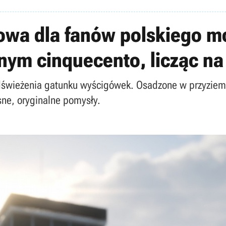
owa dla fanów polskiego mo
ym cinquecento, licząc na
odświeżenia gatunku wyścigówek. Osadzone w przyziemn
sne, oryginalne pomysły.