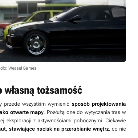
ódło: Weasel Games
ło własną tożsamość
eży przede wszystkim wymienić
sposób projektowania
jako otwarte mapy
. Posłużą one do wytyczania tras w
j eksploracji z aktywnościami pobocznymi. Ciekawie
ut, stawiające nacisk na przerabianie wnętrz
, co nie