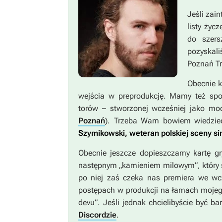
Jeśli zai
listy życ
do szers
pozyskal
Poznań Tr
Obecnie k
wejścia w preprodukcję. Mamy też spo
torów – stworzonej wcześniej jako m
Poznań
). Trzeba Wam bowiem wiedzie
Szymikowski, weteran polskiej sceny si
Obecnie jeszcze dopieszczamy kartę gry
następnym „kamieniem milowym”, który s
po niej zaś czeka nas premiera we wc
postępach w produkcji na łamach moje
devu”. Jeśli jednak chcielibyście być 
Discordzie
.