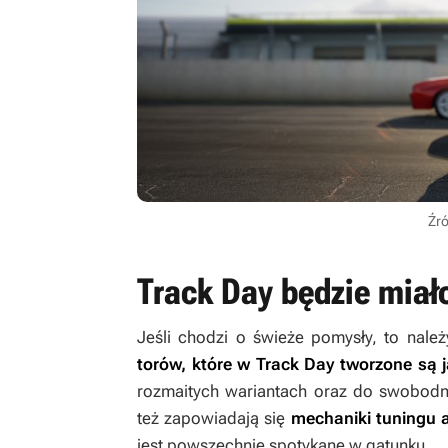
Źr
Track Day będzie mia
Jeśli chodzi o świeże pomysły, to nal
torów, które w
Track Day
tworzone są 
rozmaitych wariantach oraz do swobodne
też zapowiadają się
mechaniki tuningu a
jest powszechnie spotykane w gatunku.