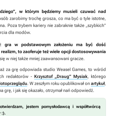
sędziego”, w którym będziemy musieli czuwać nad
sób zarobimy trochę grosza, co ma być o tyle istotne,
a. Poza trybem kariery nie zabraknie także „szybkich”
arcia dla modów.
aż
gra w podstawowym założeniu ma być dość
ealizm, to zaoferuje też wiele opcji dostosowywania
się w niej także mniej zaawansowani gracze.
iaż za grę odpowiada studio Weasel Games, to wśród
ych redaktorów -
Krzysztof „Draug” Mysiak
, którego
otoprzeglądu
. W zeszłym roku opublikował on
artykuł
,
a grę, i jak się okazało, otrzymał nań odpowiedź.
otwierdzam, jestem pomysłodawcą i współtwórcą
y
:).