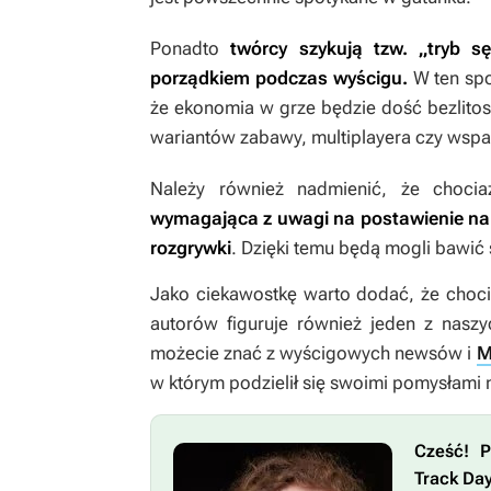
Ponadto
twórcy szykują tzw. „tryb 
porządkiem podczas wyścigu.
W ten spo
że ekonomia w grze będzie dość bezlitosn
wariantów zabawy, multiplayera czy wsp
Należy również nadmienić, że choci
wymagająca z uwagi na postawienie na r
rozgrywki
. Dzięki temu będą mogli bawić 
Jako ciekawostkę warto dodać, że choc
autorów figuruje również jeden z nasz
możecie znać z wyścigowych newsów i
M
w którym podzielił się swoimi pomysłami n
Cześć! P
Track Da