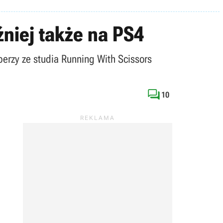
źniej także na PS4
rzy ze studia Running With Scissors

10