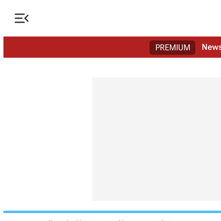

New
PREMIUM