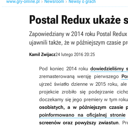
www.gry-online.pl
Newsroom
Newsy o grach


Postal Redux ukaże s
Zapowiedziany w 2014 roku Postal Redux 
ujawnili także, że w późniejszym czasie pr
Kamil Zwijacz
24 lutego 2016 20:25
Pod koniec 2014 roku
dowiedzieliśmy s
zremasterowaną wersję pierwszego
Po
ujrzeć światło dzienne w 2015 roku, al
projekcie zrobiło się podejrzanie cic
doczekamy się jego premiery w tym rok
osobistych, a w późniejszym czasie p
poinformowano na oficjalnej stronie
d
screenów oraz powyższy zwiastun
. Pr