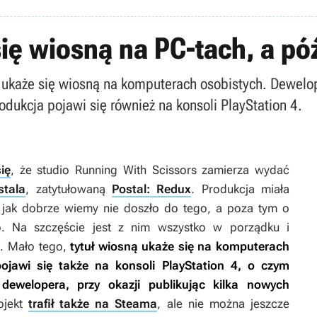
ię wiosną na PC-tach, a pó
ukaże się wiosną na komputerach osobistych. Dewelope
odukcja pojawi się również na konsoli PlayStation 4.
ię
, że studio Running With Scissors zamierza wydać
stala
, zatytułowaną
Postal: Redux
. Produkcja miała
e jak dobrze wiemy nie doszło do tego, a poza tym o
ho. Na szczęście jest z nim wszystko w porządku i
u. Mało tego,
tytuł wiosną ukaże się na komputerach
ojawi się także na konsoli PlayStation 4, o czym
ewelopera, przy okazji publikując kilka nowych
ojekt
trafił także na Steama
, ale nie można jeszcze