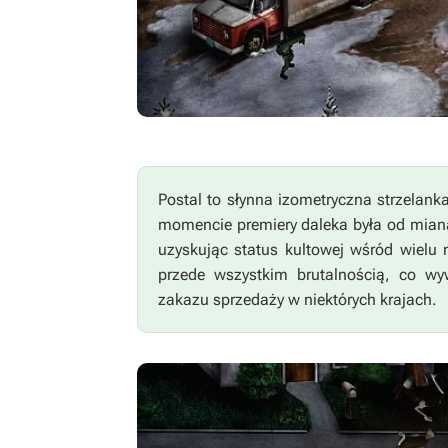
Postal
to słynna izometryczna strzelan
momencie premiery daleka była od miana i
uzyskując status kultowej wśród wielu m
przede wszystkim brutalnością, co wy
zakazu sprzedaży w niektórych krajach.