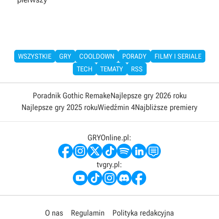
WSZYSTKIE
GRY
COOLDOWN
PORADY
FILMY I SERIALE
TECH
TEMATY
RSS
Poradnik Gothic Remake
Najlepsze gry 2026 roku
Najlepsze gry 2025 roku
Wiedźmin 4
Najbliższe premiery
GRYOnline.pl:
tvgry.pl:
O nas
Regulamin
Polityka redakcyjna