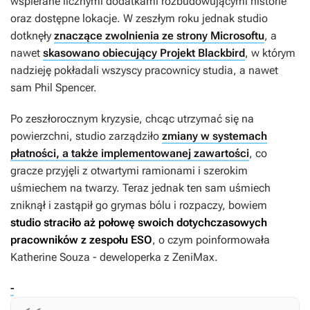
wspierane licznymi dodatkami rozbudowującymi historie
oraz dostępne lokacje. W zeszłym roku jednak studio
dotknęły
znaczące zwolnienia ze strony Microsoftu
, a
nawet
skasowano obiecujący Projekt Blackbird
, w którym
nadzieję pokładali wszyscy pracownicy studia, a nawet
sam Phil Spencer.
Po zeszłorocznym kryzysie, chcąc utrzymać się na
powierzchni, studio zarządziło
zmiany w systemach
płatności, a także implementowanej zawartości
, co
gracze przyjęli z otwartymi ramionami i szerokim
uśmiechem na twarzy. Teraz jednak ten sam uśmiech
zniknął i zastąpił go grymas bólu i rozpaczy, bowiem
studio straciło aż połowę swoich dotychczasowych
pracowników z zespołu
ESO
, o czym poinformowała
Katherine Souza - deweloperka z ZeniMax.
-