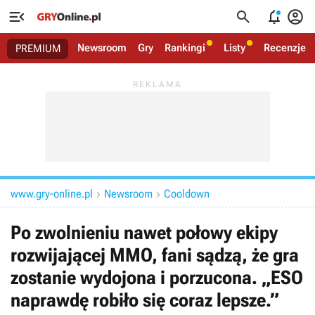




Newsroom
Gry
Rankingi
Listy
Recenzje
PREMIUM
www.gry-online.pl
Newsroom
Cooldown


Po zwolnieniu nawet połowy ekipy
rozwijającej MMO, fani sądzą, że gra
zostanie wydojona i porzucona. „ESO
naprawdę robiło się coraz lepsze.”