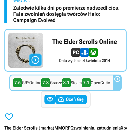
WIĘCEJ:
Zaledwie kilka dni po premierze nadszedł cios.
Fala zwolnień dosięgła twórców Halo:
Campaign Evolved
The Elder Scrolls Online

Data wydania:
4 kwietnia 2014

7.6
7.3
8.1
7.1
GRYOnline
Gracze
Steam
OpenCritic


Oceń Grę

The Elder Scrolls (marka)
MMORPG
zwolnienia, zatrudnienia
Xbox