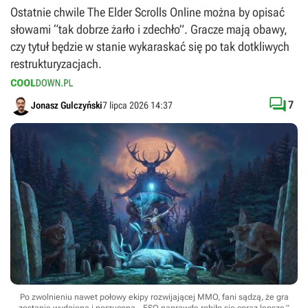
Ostatnie chwile The Elder Scrolls Online można by opisać
słowami “tak dobrze żarło i zdechło”. Gracze mają obawy,
czy tytuł będzie w stanie wykaraskać się po tak dotkliwych
restrukturyzacjach.

7
Jonasz Gulczyński
7 lipca 2026 14:37
Po zwolnieniu nawet połowy ekipy rozwijającej MMO, fani sądzą, że gra