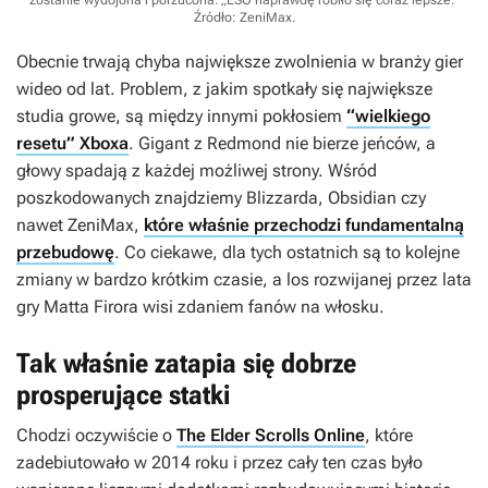
zostanie wydojona i porzucona. „ESO naprawdę robiło się coraz lepsze.”
Źródło: ZeniMax
.
Obecnie trwają chyba największe zwolnienia w branży gier
wideo od lat. Problem, z jakim spotkały się największe
studia growe, są między innymi pokłosiem
“wielkiego
resetu” Xboxa
. Gigant z Redmond nie bierze jeńców, a
głowy spadają z każdej możliwej strony. Wśród
poszkodowanych znajdziemy Blizzarda, Obsidian czy
nawet ZeniMax,
które właśnie przechodzi fundamentalną
przebudowę
. Co ciekawe, dla tych ostatnich są to kolejne
zmiany w bardzo krótkim czasie, a los rozwijanej przez lata
gry Matta Firora wisi zdaniem fanów na włosku.
Tak właśnie zatapia się dobrze
prosperujące statki
Chodzi oczywiście o
The Elder Scrolls Online
, które
zadebiutowało w 2014 roku i przez cały ten czas było