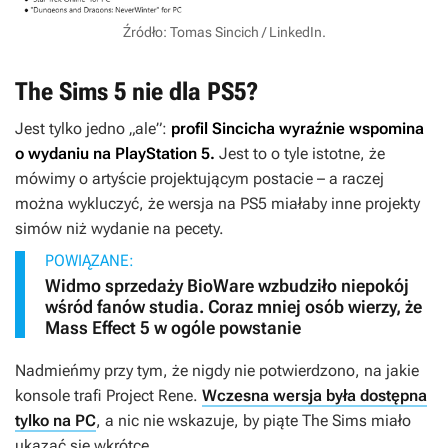
Źródło: Tomas Sincich / LinkedIn.
The Sims 5 nie dla PS5?
Jest tylko jedno „ale”:
profil Sincicha wyraźnie wspomina
o wydaniu na PlayStation 5.
Jest to o tyle istotne, że
mówimy o artyście projektującym postacie – a raczej
można wykluczyć, że wersja na PS5 miałaby inne projekty
simów niż wydanie na pecety.
POWIĄZANE:
Widmo sprzedaży BioWare wzbudziło niepokój
wśród fanów studia. Coraz mniej osób wierzy, że
Mass Effect 5 w ogóle powstanie
Nadmieńmy przy tym, że nigdy nie potwierdzono, na jakie
konsole trafi
Project Rene
.
Wczesna wersja była dostępna
tylko na PC
, a nic nie wskazuje, by piąte
The Sims
miało
ukazać się wkrótce.