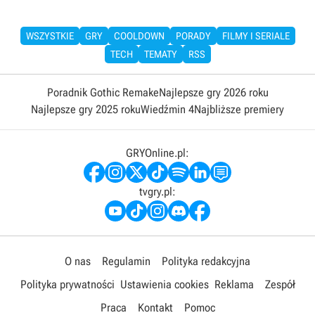
WSZYSTKIE
GRY
COOLDOWN
PORADY
FILMY I SERIALE
TECH
TEMATY
RSS
Poradnik Gothic Remake
Najlepsze gry 2026 roku
Najlepsze gry 2025 roku
Wiedźmin 4
Najbliższe premiery
GRYOnline.pl:
tvgry.pl:
O nas
Regulamin
Polityka redakcyjna
Polityka prywatności
Ustawienia cookies
Reklama
Zespół
Praca
Kontakt
Pomoc