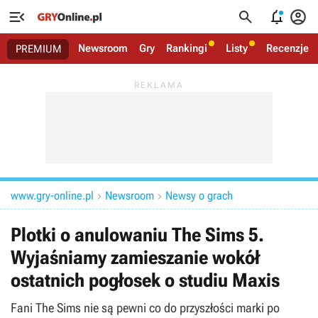




Newsroom
Gry
Rankingi
Listy
Recenzje
PREMIUM
www.gry-online.pl
Newsroom
Newsy o grach


Plotki o anulowaniu The Sims 5.
Wyjaśniamy zamieszanie wokół
ostatnich pogłosek o studiu Maxis
Fani The Sims nie są pewni co do przyszłości marki po