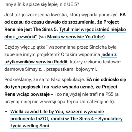
inny silnik spisze się lepiej niż UE 5?
Jest też jeszcze jedna kwestia, którą wypada poruszyć:
EA
od czasu do czasu dawało do zrozumienia, że
Project
Rene
nie jest
The Sims 5
.
Tytuł miał wręcz istnieć niejako
obok „czwórki”
(via
Maxis w serwisie YouTube
).
Czyżby więc „piątka” wspomniana przez Sincicha była
zupełnie innym projektem? O takim wspomina
jeden z
użytkowników serwisu Reddit
, którzy rzekomo testował
darmowe
Simsy
z… przepustkami bojowymi.
Podkreślamy, że są to tylko spekulacje.
EA nie odniosło się
do tych pogłosek i na razie wypada uznać, że
Project
Rene
wciąż powstaje –
i co najwyżej nie trafi na PS5 (a
przynajmniej nie w wersji opartej na Unreal Engine 5).
Wielki zawód Life by You, szczere wyznanie
producenta InZOI, randki w The Sims 4 – Symulatory
życia według Soni