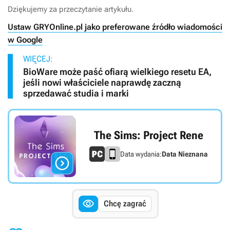
Dziękujemy za przeczytanie artykułu.
Ustaw GRYOnline.pl jako preferowane źródło wiadomości
w Google
WIĘCEJ:
BioWare może paść ofiarą wielkiego resetu EA,
jeśli nowi właściciele naprawdę zaczną
sprzedawać studia i marki
The Sims: Project Rene
Data wydania:
Data Nieznana


Chcę zagrać