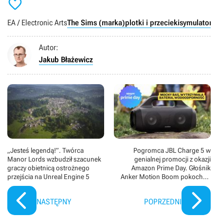

EA / Electronic Arts
The Sims (marka)
plotki i przecieki
symulatory 
Autor:
Jakub Błażewicz
„Jesteś legendą!”. Twórca
Pogromca JBL Charge 5 w
Manor Lords wzbudził szacunek
genialnej promocji z okazji
graczy obietnicą ostrożnego
Amazon Prime Day. Głośnik
przejścia na Unreal Engine 5
Anker Motion Boom pokochały
tysiące ludzi i wcale im się nie
dziwię
NASTĘPNY
POPRZEDNI