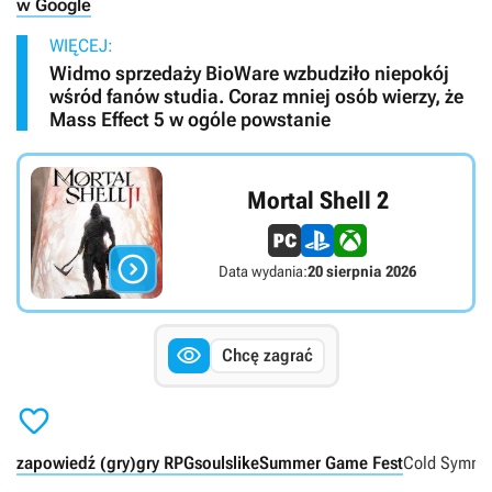
w Google
WIĘCEJ:
Widmo sprzedaży BioWare wzbudziło niepokój
wśród fanów studia. Coraz mniej osób wierzy, że
Mass Effect 5 w ogóle powstanie
Mortal Shell 2

Data wydania:
20 sierpnia 2026

Chcę zagrać

zapowiedź (gry)
gry RPG
soulslike
Summer Game Fest
Cold Symme