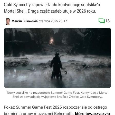
Cold Symmetry zapowiedziało kontynuację soulslike'a
Mortal Shell. Druga część zadebiutuje w 2026 roku.

13
Marcin Bukowski
6 czerwca 2025 23:17
Nowy soulslike na rozpoczęcie Summer Game Fest. Kontynuacja Mortal
Shell zapowiada się wyjątkowo krwiście
Źródło: Cold Symmetry.
.
Pokaz Summer Game Fest 2025 rozpoczął się od ostrego
brzmienia grupy muzycznej Behemoth,
które towarzyszyło