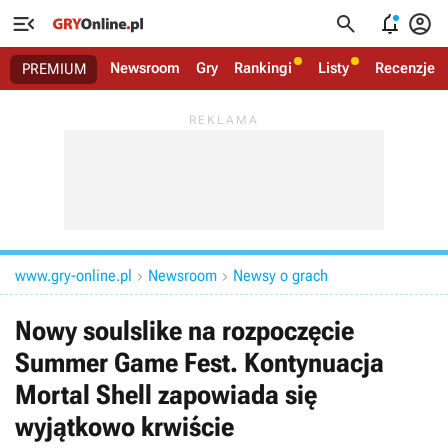




Newsroom
Gry
Rankingi
Listy
Recenzje
PREMIUM
www.gry-online.pl
Newsroom
Newsy o grach


Nowy soulslike na rozpoczęcie
Summer Game Fest. Kontynuacja
Mortal Shell zapowiada się
wyjątkowo krwiście