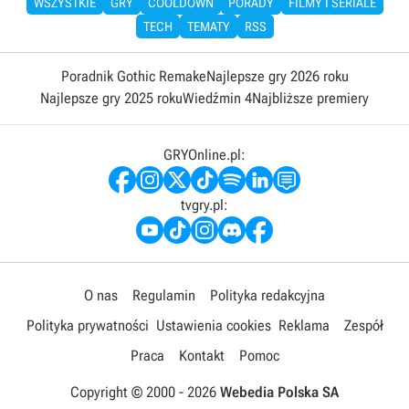
WSZYSTKIE
GRY
COOLDOWN
PORADY
FILMY I SERIALE
TECH
TEMATY
RSS
Poradnik Gothic Remake
Najlepsze gry 2026 roku
Najlepsze gry 2025 roku
Wiedźmin 4
Najbliższe premiery
GRYOnline.pl:
tvgry.pl:
O nas
Regulamin
Polityka redakcyjna
Polityka prywatności
Ustawienia cookies
Reklama
Zespół
Praca
Kontakt
Pomoc
Copyright © 2000 -
2026
Webedia Polska SA