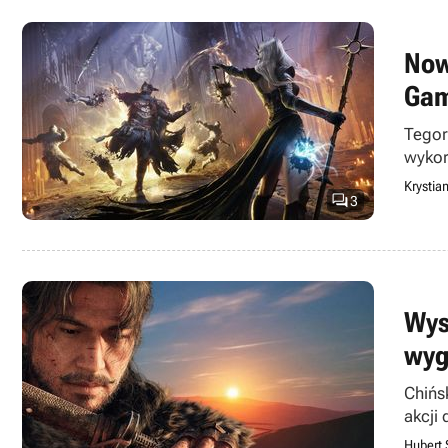
Now
Gam
Tegor
wykor
Krystia

3
Wys
wyg
Chińs
akcji
Hubert 