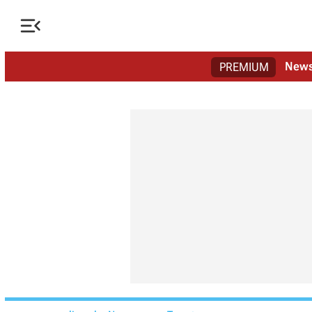

New
PREMIUM