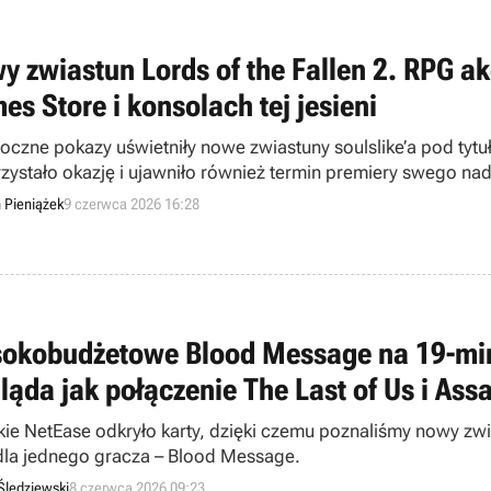
y zwiastun Lords of the Fallen 2. RPG ak
es Store i konsolach tej jesieni
oczne pokazy uświetniły nowe zwiastuny soulslike’a pod tytuł
zystało okazję i ujawniło również termin premiery swego na
n Pieniążek
9 czerwca 2026 16:28
okobudżetowe Blood Message na 19-mi
ląda jak połączenie The Last of Us i Ass
kie NetEase odkryło karty, dzięki czemu poznaliśmy nowy zwi
 dla jednego gracza – Blood Message.
Śledziewski
8 czerwca 2026 09:23