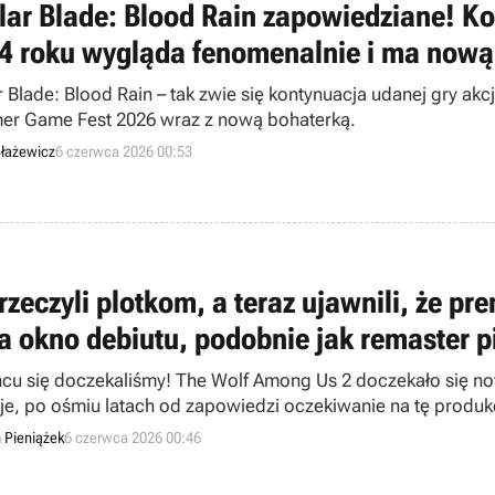
llar Blade: Blood Rain zapowiedziane! Ko
4 roku wygląda fenomenalnie i ma nową
r Blade: Blood Rain – tak zwie się kontynuacja udanej gry akc
r Game Fest 2026 wraz z nową bohaterką.
łażewicz
6 czerwca 2026 00:53
rzeczyli plotkom, a teraz ujawnili, że p
a okno debiutu, podobnie jak remaster p
cu się doczekaliśmy! The Wolf Among Us 2 doczekało się now
je, po ośmiu latach od zapowiedzi oczekiwanie na tę produk
n Pieniążek
6 czerwca 2026 00:46