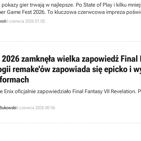
e pokazy gier trwają w najlepsze. Po State of Play i kilku m
r Game Fest 2026. To kluczowa czerwcowa impreza pośw
oroń
6 czerwca 2026 01:05
 2026 zamknęła wielka zapowiedź Final F
logii remake'ów zapowiada się epicko i w
tformach
e Enix oficjalnie zapowiedziało Final Fantasy VII Revelation
 Bukowski
6 czerwca 2026 00:56