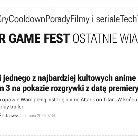
Gry
Cooldown
Porady
Filmy i seriale
Tech
 GAME FEST
OSTATNIE WI
i jednego z najbardziej kultowych anime c
an 3 na pokazie rozgrywki z datą premier
a opowie Wam pełną historię anime Attack on Titan. W końcu 
ay trailer.
Śledziewski
4 sierpnia 2026 07:50