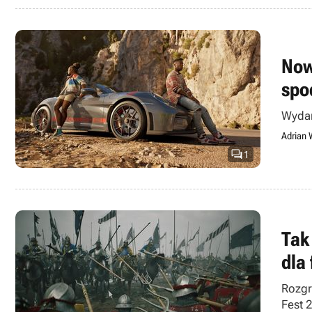
Now
spo
Wydar
Adrian 

1
Tak
dla
Rozgr
Fest 