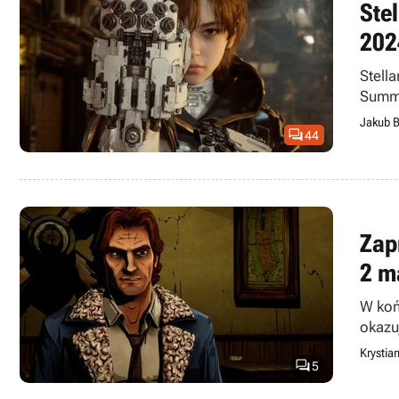
Ste
202
Stella
Summe
Jakub B

44
Zap
2 m
W koń
okazu
Krystia

5