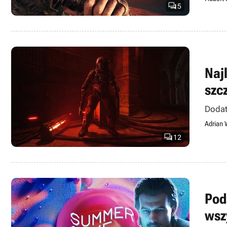

5
Naj
szc
Dodat
Adrian 

12
Pod
wsz