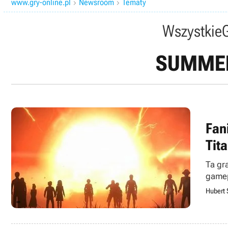
www.gry-online.pl
Newsroom
Tematy


Wszystkie
SUMMER
Fan
Tit
Ta gr
gamepl
Hubert 