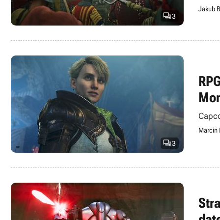
Jakub B

3
RPG
Mon
Capco
Marcin

3
Str
dat