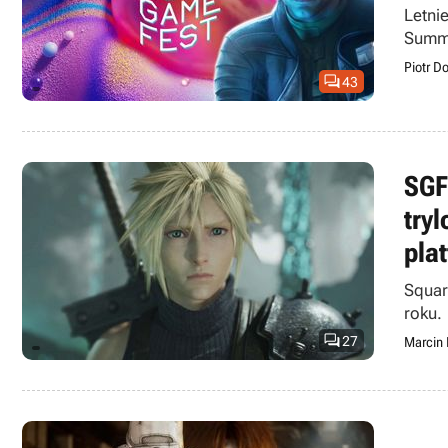
Letni
Summe
Piotr D

43
SGF
try
pla
Squar
roku.

27
Marcin