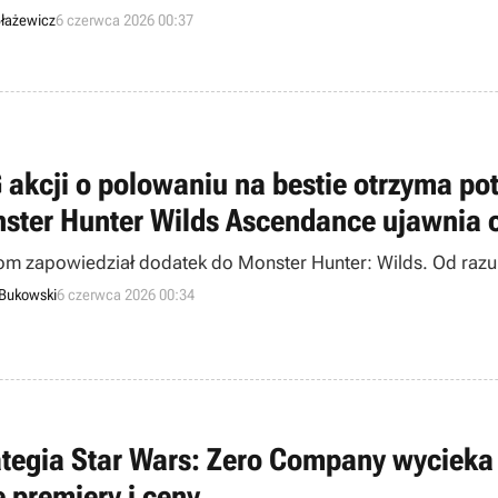
łażewicz
6 czerwca 2026 00:37
 akcji o polowaniu na bestie otrzyma po
ster Hunter Wilds Ascendance ujawnia 
m zapowiedział dodatek do Monster Hunter: Wilds. Od razu
 Bukowski
6 czerwca 2026 00:34
ategia Star Wars: Zero Company wyciek
ę premiery i ceny