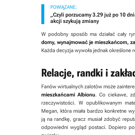
POWIĄZANE:
„Czyli porzucamy 3.29 już po 10 d
akcji szykują zmiany
W podobny sposób ma działać cały ry
domy, wynajmować je mieszkańcom, za
Każda decyzja wywoła jednak określone r
Relacje, randki i zakła
Fanów wirtualnych zalotów może zaintere
mieszkańcami Albionu
. Co ciekawe, z
rzeczywistości. W opublikowanym mater
Megan, która miała bardzo konkretne wy
ją na randkę, gracz musiał zdobyć repu
odpowiedni wygląd postaci. Dopiero po