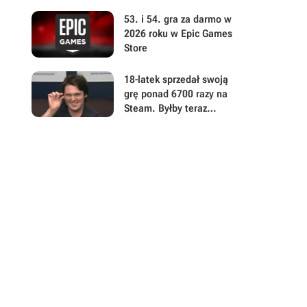
graczy wątpi jednak w
powodzenie akcji
53. i 54. gra za darmo w
2026 roku w Epic Games
Store
18-latek sprzedał swoją
grę ponad 6700 razy na
Steam. Byłby teraz
milionerem, gdyby 99,9%
kupujących nie dokonało
zwrotu