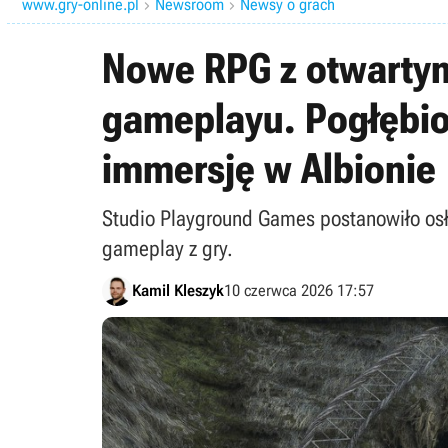
www.gry-online.pl
Newsroom
Newsy o grach


Nowe RPG z otwarty
gameplayu. Pogłębio
immersję w Albionie
Studio Playground Games postanowiło os
gameplay z gry.
Kamil Kleszyk
10 czerwca 2026 17:57