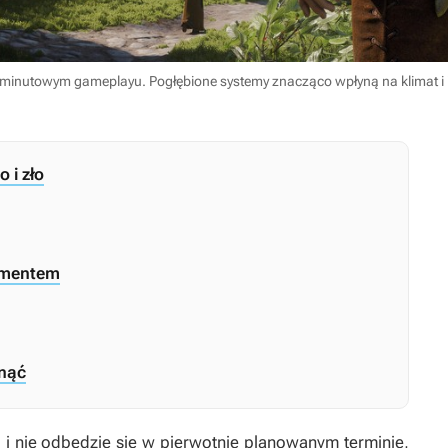
inutowym gameplayu. Pogłębione systemy znacząco wpłyną na klimat i 
 i zło
ementem
snąć
a
i nie odbędzie się w pierwotnie planowanym terminie,