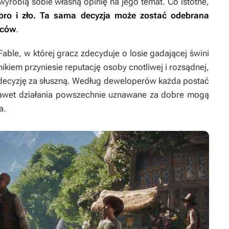
yrobią sobie własną opinię na jego temat. Co istotne,
dobro i zło. Ta sama decyzja może zostać odebrana
ńców
.
Fable
, w której gracz zdecyduje o losie gadającej świni
nikiem przyniesie reputację osoby cnotliwej i rozsądnej,
 decyzję za słuszną. Według deweloperów każda postać
nawet działania powszechnie uznawane za dobre mogą
a.