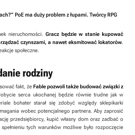
niach?” PoE ma duży problem z łupami. Twórcy RPG
nek nieruchomości.
Gracz będzie w stanie kupować
rządzać czynszami, a nawet eksmitować lokatorów
.
eakcje społeczne.
danie rodziny
sować fakt, że
Fable
pozwoli także budować związki z
dobycie serca ukochanej będzie równie trudne jak w
iale bohater starał się zdobyć względy sklepikarki
magania wobec potencjalnego partnera. Aby zaprosić
tację przedsiębiorcy, kupić własny dom oraz zadbać o
 spełnieniu tych warunków możliwe było rozpoczęcie