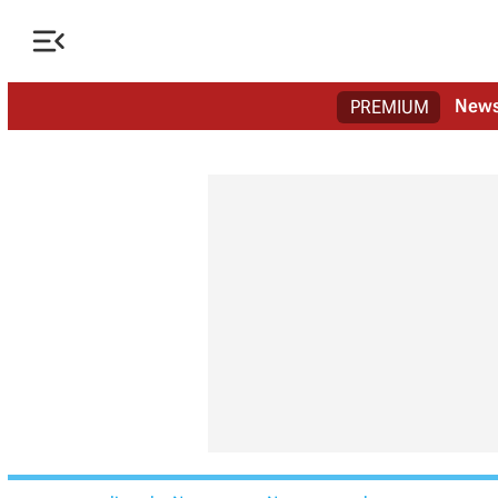

New
PREMIUM