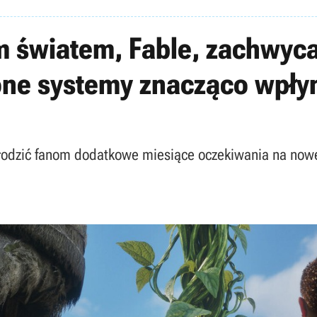
m światem, Fable, zachwyc
ne systemy znacząco wpłyną
łodzić fanom dodatkowe miesiące oczekiwania na nowe