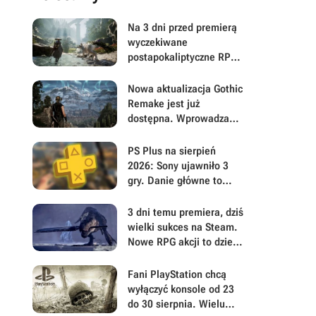
Na 3 dni przed premierą
wyczekiwane
postapokaliptyczne RPG
akcji z otwartym światem
niepokoi w ważnej
Nowa aktualizacja Gothic
kwestii. Można już
Remake jest już
pobierać Beast of
dostępna. Wprowadza
Reincarnation
masę ważnych zmian i
usuwa irytujące błędy
PS Plus na sierpień
psujące zadania
2026: Sony ujawniło 3
gry. Danie główne to
polski postapokaliptyczny
hit z otwartym światem
3 dni temu premiera, dziś
wielki sukces na Steam.
Nowe RPG akcji to dzieło
twórcy hitu PlayStation,
który zaspokoił
Fani PlayStation chcą
odwieczne pragnienie
wyłączyć konsole od 23
wielu graczy
do 30 sierpnia. Wielu