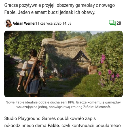
Gracze pozytywnie przyjęli obszerny gameplay z nowego
Fable. Jeden element budzi jednak ich obawy.

20
Adrian Werner
11 czerwca 2026 14:53
Nowe Fable idealnie oddaje ducha serii RPG. Gracze komentują gameplay,
wskazując na jedną, obowiązkową zmianę
Źródło: Microsoft
.
Studio Playground Games opublikowało zapis
półgodzinnego dema
Fable
, czyli kontynuacji popularnego