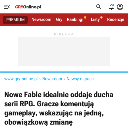




Newsroom
Gry
Rankingi
Listy
Recenzje
PREMIUM
www.gry-online.pl
Newsroom
Newsy o grach


Nowe Fable idealnie oddaje ducha
serii RPG. Gracze komentują
gameplay, wskazując na jedną,
obowiązkową zmianę