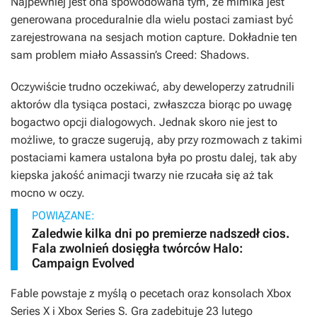
Najpewniej jest ona spowodowana tym, że mimika jest
generowana proceduralnie dla wielu postaci zamiast być
zarejestrowana na sesjach motion capture. Dokładnie ten
sam problem miało
Assassin’s Creed: Shadows
.
Oczywiście trudno oczekiwać, aby deweloperzy zatrudnili
aktorów dla tysiąca postaci, zwłaszcza biorąc po uwagę
bogactwo opcji dialogowych. Jednak skoro nie jest to
możliwe, to gracze sugerują, aby przy rozmowach z takimi
postaciami kamera ustalona była po prostu dalej, tak aby
kiepska jakość animacji twarzy nie rzucała się aż tak
mocno w oczy.
POWIĄZANE:
Zaledwie kilka dni po premierze nadszedł cios.
Fala zwolnień dosięgła twórców Halo:
Campaign Evolved
Fable
powstaje z myślą o pecetach oraz konsolach Xbox
Series X i Xbox Series S. Gra zadebituje 23 lutego