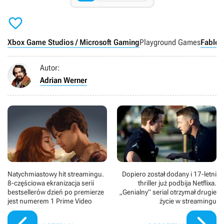

Xbox Game Studios / Microsoft Gaming
Playground Games
Fable 
Autor:
Adrian Werner
Natychmiastowy hit streamingu.
Dopiero został dodany i 17-letni
8-częściowa ekranizacja serii
thriller już podbija Netflixa.
bestsellerów dzień po premierze
„Genialny” serial otrzymał drugie
jest numerem 1 Prime Video
życie w streamingu