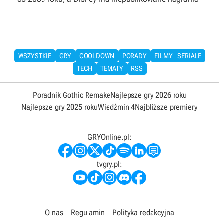
WSZYSTKIE
GRY
COOLDOWN
PORADY
FILMY I SERIALE
TECH
TEMATY
RSS
Poradnik Gothic Remake
Najlepsze gry 2026 roku
Najlepsze gry 2025 roku
Wiedźmin 4
Najbliższe premiery
GRYOnline.pl:
tvgry.pl:
O nas
Regulamin
Polityka redakcyjna