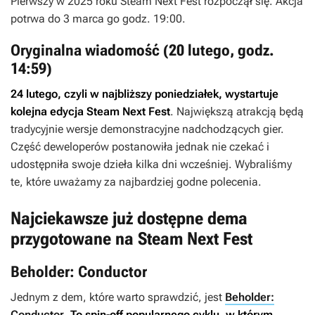
Pierwszy w 2025 roku Steam Next Fest rozpoczął się. Akcja
potrwa do 3 marca go godz. 19:00.
Oryginalna wiadomość (20 lutego, godz.
14:59)
24 lutego, czyli w najbliższy poniedziałek, wystartuje
kolejna edycja Steam Next Fest
.
Największą atrakcją będą
tradycyjnie wersje demonstracyjne nadchodzących gier.
Część deweloperów postanowiła jednak nie czekać i
udostępniła swoje dzieła kilka dni wcześniej. Wybraliśmy
te, które uważamy za najbardziej godne polecenia.
Najciekawsze już dostępne dema
przygotowane na Steam Next Fest
Beholder: Conductor
Jednym z dem, które warto sprawdzić, jest
Beholder:
Conductor
.
To spin-off popularnego cyklu, w którym