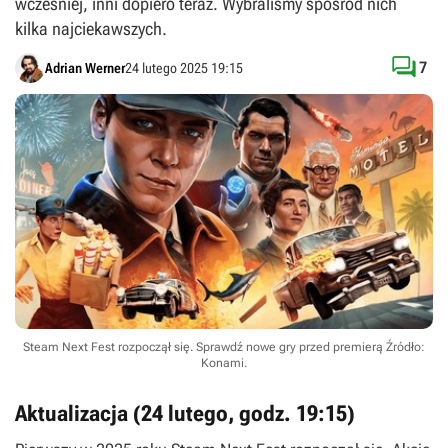
wcześniej, inni dopiero teraz. Wybraliśmy spośród nich
kilka najciekawszych.

7
Adrian Werner
24 lutego 2025 19:15
Steam Next Fest rozpoczął się. Sprawdź nowe gry przed premierą
Źródło:
Konami
.
Aktualizacja (24 lutego, godz. 19:15)