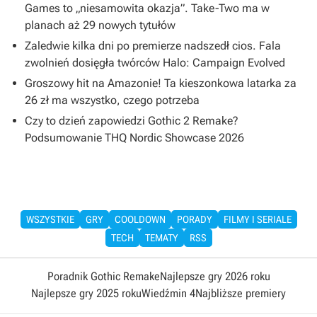
Games to „niesamowita okazja”. Take-Two ma w
planach aż 29 nowych tytułów
Zaledwie kilka dni po premierze nadszedł cios. Fala
zwolnień dosięgła twórców Halo: Campaign Evolved
Groszowy hit na Amazonie! Ta kieszonkowa latarka za
26 zł ma wszystko, czego potrzeba
Czy to dzień zapowiedzi Gothic 2 Remake?
Podsumowanie THQ Nordic Showcase 2026
WSZYSTKIE
GRY
COOLDOWN
PORADY
FILMY I SERIALE
TECH
TEMATY
RSS
Poradnik Gothic Remake
Najlepsze gry 2026 roku
Najlepsze gry 2025 roku
Wiedźmin 4
Najbliższe premiery