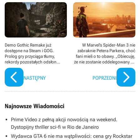
Demo Gothic Remake już
W Marvel’s Spider-Man 3 nie
dostępne na Steam i GOG.
zabraknie Petera Parkera, choć
Prolog gry przyciąga tłumy,
fani mieli o to obawy. „Obiecuję,
rekordy pozostałych odsłon
że nie zostanie oddelegowany na
zostały pobite w mgnieniu oka
kanapę”
NASTĘPNY
POPRZEDNI
Najnowsze Wiadomości
Prime Video z pełną akcji nowością na weekend.
Dystopijny thriller sci-fi w Rio de Janeiro
Wydawca GTA 6 nie ma wątpliwości: cena gry Rockstar