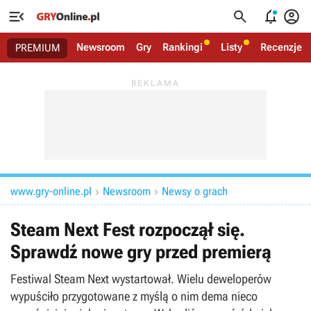




Newsroom
Gry
Rankingi
Listy
Recenzje
PREMIUM
www.gry-online.pl
Newsroom
Newsy o grach


Steam Next Fest rozpoczął się.
Sprawdź nowe gry przed premierą
Festiwal Steam Next wystartował. Wielu deweloperów
wypuściło przygotowane z myślą o nim dema nieco