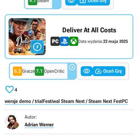


9.1
Oceń Grę
Steam
Deliver At All Costs
Data wydania:
22 maja 2025




6.3
7.1
Oceń Grę
Gracze
OpenCritic

4
wersje demo / trial
Festiwal Steam Next / Steam Next Fest
PC
Autor:
Adrian Werner