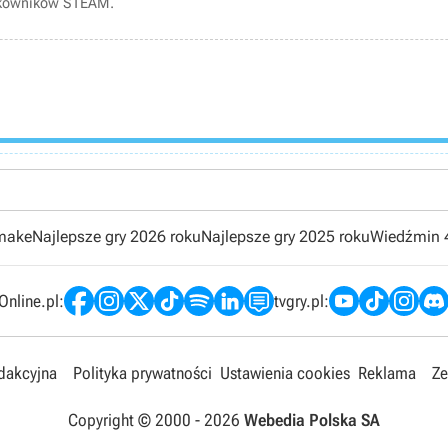
tkowników STEAM.
emake
Najlepsze gry 2026 roku
Najlepsze gry 2025 roku
Wiedźmin 
nline.pl:
tvgry.pl:
edakcyjna
Polityka prywatności
Ustawienia cookies
Reklama
Ze
Copyright © 2000 -
2026
Webedia Polska SA