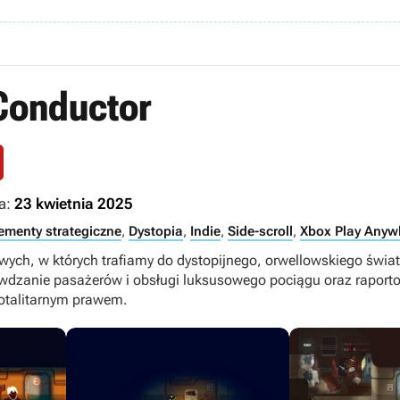
Conductor
a:
23 kwietnia 2025
ementy strategiczne
,
Dystopia
,
Indie
,
Side-scroll
,
Xbox Play Anyw
owych, w których trafiamy do dystopijnego, orwellowskiego świ
wdzanie pasażerów i obsługi luksusowego pociągu oraz raporto
otalitarnym prawem.