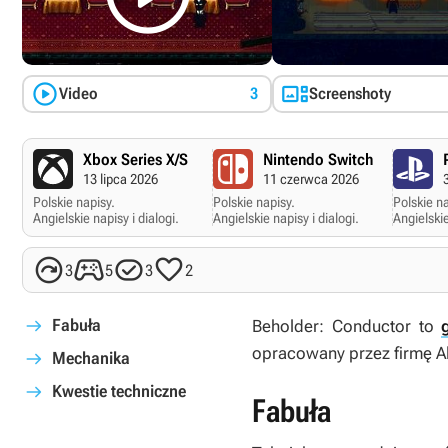


Video
3
Screenshoty
Xbox Series X/S
Nintendo Switch
13 lipca 2026
11 czerwca 2026
Polskie napisy.
Polskie napisy.
Polskie na
Angielskie napisy i dialogi.
Angielskie napisy i dialogi.
Angielskie




3
5
3
2
Fabuła
Beholder: Conductor
to
opracowany przez firmę A
Mechanika
Kwestie techniczne
Fabuła