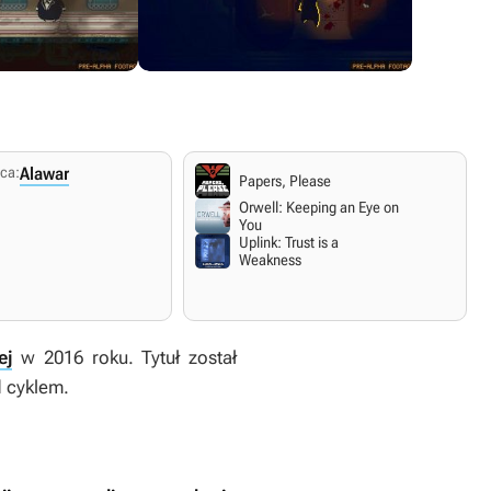
ca:
Alawar
PC Windows
Papers, Please
6
23 kwietnia 2025
Orwell: Keeping an Eye on
Polskie napisy.
You
.
Angielskie napisy i dialogi.
Uplink: Trust is a
Weakness
ej
w 2016 roku. Tytuł został
 cyklem.