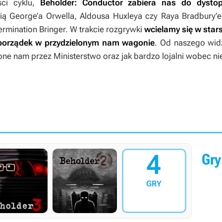
ści cyklu,
Beholder: Conductor
zabiera nas do dystopij
ą George’a Orwella, Aldousa Huxleya czy Raya Bradbury’e
mination Bringer. W trakcie rozgrywki
wcielamy się w star
 porządek w przydzielonym nam wagonie
. Od naszego widz
one nam przez Ministerstwo oraz jak bardzo lojalni wobec n
4
Gry
GRY