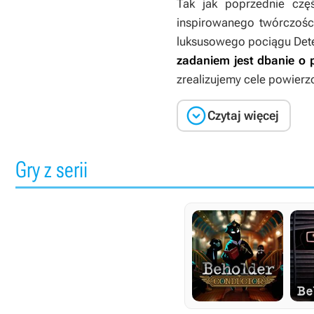
Tak jak poprzednie czę
inspirowanego twórczości
luksusowego pociągu Deter
zadaniem jest dbanie o
zrealizujemy cele powierz

Czytaj więcej
Gry z serii