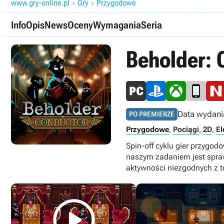
www.gry-online.pl
Gry
Przygodowe


Info
Opis
News
Oceny
Wymagania
Seria
Beholder: 
Data wydani
PO PREMIERZE
Przygodowe
,
Pociągi
,
2D
,
El
Spin-off cyklu gier przygod
naszym zadaniem jest spra
aktywności niezgodnych z t
