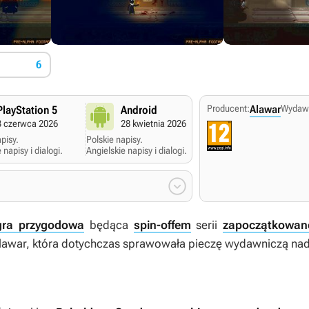
6
Producent:
Alawar
Wydaw
PlayStation 5
Android
Apple iOS
3 czerwca 2026
28 kwietnia 2026
28 kwietnia 202
pisy.
Polskie napisy.
Polskie napisy.
 napisy i dialogi.
Angielskie napisy i dialogi.
Angielskie napisy i dialogi

gra przygodowa
będąca
spin-offem
serii
zapoczątkowan
lawar, która dotychczas sprawowała pieczę wydawniczą nad