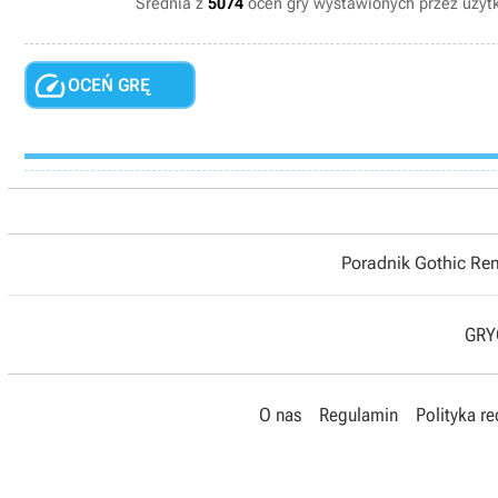
Średnia z
5074
ocen gry wystawionych przez uży

OCEŃ GRĘ
Poradnik Gothic R
GRYO
O nas
Regulamin
Polityka r