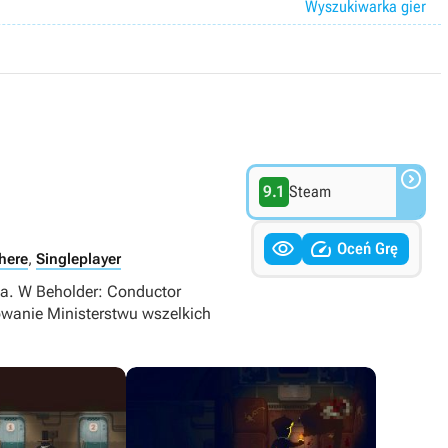
Wyszukiwarka gier

9.1
Steam


Oceń Grę
here
,
Singleplayer
ata. W Beholder: Conductor
wanie Ministerstwu wszelkich