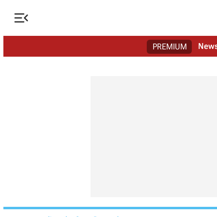

New
PREMIUM