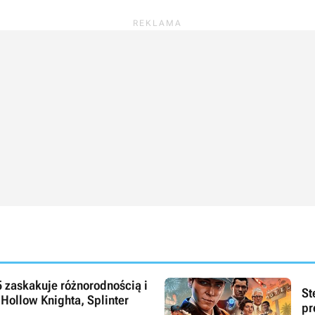
 zaskakuje różnorodnością i
St
 Hollow Knighta, Splinter
pr