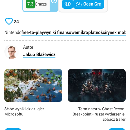



7.3
Oceń Grę
Gracze

24
Nintendo
free-to-play
wyniki finansowe
mikropłatności
rynek mobil
Autor:
Jakub Błażewicz
Słabe wyniki działu gier
Terminator w Ghost Recon:
Microsoftu
Breakpoint - rusza wydarzenie,
zobacz trailer