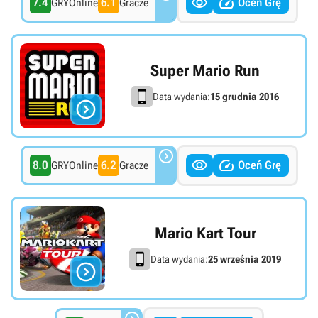


7.4
6.1
Oceń Grę
GRYOnline
Gracze
Super Mario Run
Data wydania:
15 grudnia 2016




8.0
6.2
Oceń Grę
GRYOnline
Gracze
Mario Kart Tour
Data wydania:
25 września 2019
