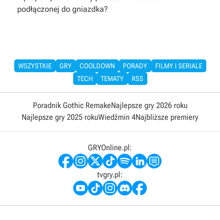
podłączonej do gniazdka?
WSZYSTKIE
GRY
COOLDOWN
PORADY
FILMY I SERIALE
TECH
TEMATY
RSS
Poradnik Gothic Remake
Najlepsze gry 2026 roku
Najlepsze gry 2025 roku
Wiedźmin 4
Najbliższe premiery
GRYOnline.pl:
tvgry.pl: