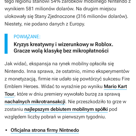
tego regionu stanowi 54% zarobków mobilnego Nintendo z
wynikiem 581 milionów dolarów. Na drugim miejscu
ulokowały się Stany Zjednoczone (316 milionów dolarów).
Niestety, nie podano danych z Europy.
POWIĄZANE:
Kryzys kreatywny i wizerunkowy w Roblox.
Gracze wolą klasykę bez mikropłatności
Jak widać, ekspansja na rynek mobilny opłaciła się
Nintendo. Inna sprawa, że ostatnio, mimo eksperymentów
z monetyzacją, firmie nie udało się powtórzyć sukcesu
Fire
Emblem Heroes
. Widać to wyraźnie po wyniku
Mario Kart
Tour
, które w dniu premiery wywołało burzę za sprawą
nachalnych mikrotransakcji
. Nie przeszkodziło to grze w
zostaniu
najlepszym debiutem mobilnym spółki
pod
względem liczby pobrań w pierwszym tygodniu.
Oficjalna strona firmy Nintnedo