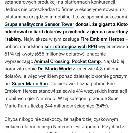
sztandarowych produkcji na platformach konkurencji.
Jednak nie przeszkadza to firmie w eksperymentowaniu z
tytułami na urządzenia mobilne. I to ze sporymi sukcesami.
Grupa analityczna Sensor Tower
donosi, że gigant z Kioto
odnotował miliard dolarów przychodu z gier na smartfony
i tablety.
Największa w tym zasługa
Fire Emblem Heroes
–
poboczna odsłona
serii strategicznych RPG
wygenerowała
61% tej kwoty (656 milionów dolarów), znacznie
wyprzedzając
Animal Crossing: Pocket Camp
. Najsłabiej
poradziło sobie
Dr. Mario World
z zaledwie 4,8 miliona
dolarów, a więc wynikiem ponad dziesięciokrotnie gorszym
niż
Super Mario Run
. Co ciekawe, liczba pobrań
Fire
Emblem Heroes
stanowi zaledwie 4% wszystkich instalacji
mobilnych gier Nintendo. W tej kategorii przoduje
Super
Mario Run
z liczbą 244 milionów ściągnięć (54%).
Chyba nikogo nie zaskoczy, że najbardziej zyskownym
rynkiem dla mobilnego Nintendo jest Japonia. Przychód z