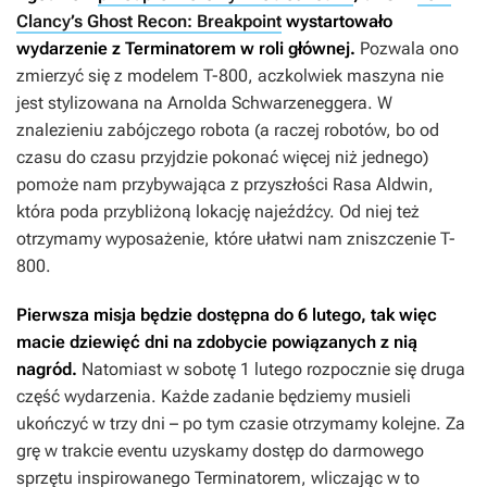
Clancy’s Ghost Recon: Breakpoint
wystartowało
wydarzenie z Terminatorem w roli głównej.
Pozwala ono
zmierzyć się z modelem T-800, aczkolwiek maszyna nie
jest stylizowana na Arnolda Schwarzeneggera. W
znalezieniu zabójczego robota (a raczej robotów, bo od
czasu do czasu przyjdzie pokonać więcej niż jednego)
pomoże nam przybywająca z przyszłości Rasa Aldwin,
która poda przybliżoną lokację najeźdźcy. Od niej też
otrzymamy wyposażenie, które ułatwi nam zniszczenie T-
800.
Pierwsza misja będzie dostępna do 6 lutego, tak więc
macie dziewięć dni na zdobycie powiązanych z nią
nagród.
Natomiast w sobotę 1 lutego rozpocznie się druga
część wydarzenia. Każde zadanie będziemy musieli
ukończyć w trzy dni – po tym czasie otrzymamy kolejne. Za
grę w trakcie eventu uzyskamy dostęp do darmowego
sprzętu inspirowanego
Terminatorem
, wliczając w to