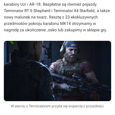
karabiny Uzi i AR-18. Bezpłatne są również pojazdy
Terminator RT 5 Shepherd i Terminator X4 Starfield, a także
nowy malunek na twarz. Resztę z 23 ekskluzywnych
przedmiotów pokroju karabinu MK14 otrzymamy w
nagrodę za ukończenie ,osko lub zakupimy w sklepie gry.
W starciu z Terminatorem przyda się wsparcie z przyszłości.