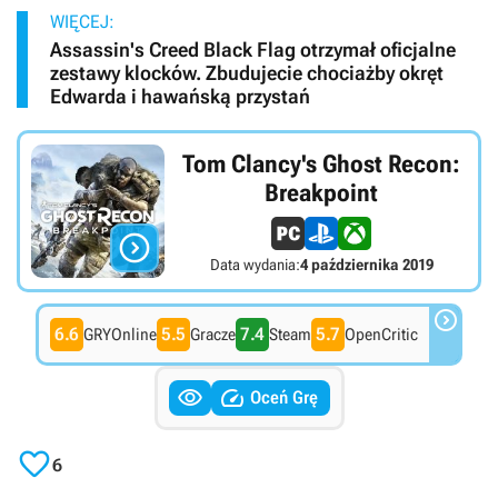
WIĘCEJ:
Assassin's Creed Black Flag otrzymał oficjalne
zestawy klocków. Zbudujecie chociażby okręt
Edwarda i hawańską przystań
Tom Clancy's Ghost Recon:
Breakpoint

Data wydania:
4 października 2019

6.6
5.5
7.4
5.7
GRYOnline
Gracze
Steam
OpenCritic


Oceń Grę

6