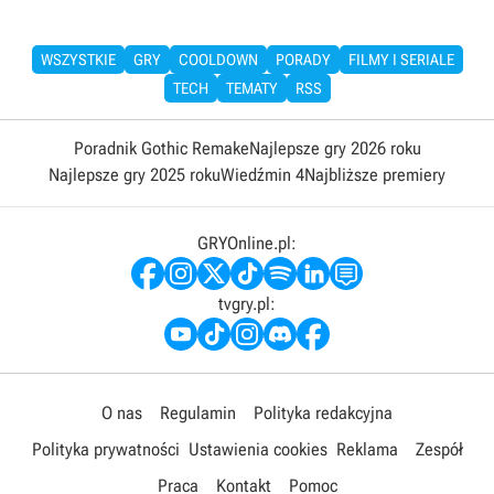
WSZYSTKIE
GRY
COOLDOWN
PORADY
FILMY I SERIALE
TECH
TEMATY
RSS
Poradnik Gothic Remake
Najlepsze gry 2026 roku
Najlepsze gry 2025 roku
Wiedźmin 4
Najbliższe premiery
GRYOnline.pl:
tvgry.pl:
O nas
Regulamin
Polityka redakcyjna
Polityka prywatności
Ustawienia cookies
Reklama
Zespół
Praca
Kontakt
Pomoc