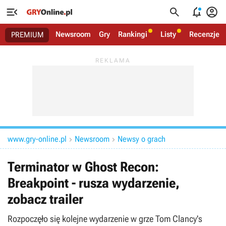




Newsroom
Gry
Rankingi
Listy
Recenzje
PREMIUM
www.gry-online.pl
Newsroom
Newsy o grach


Terminator w Ghost Recon:
Breakpoint - rusza wydarzenie,
zobacz trailer
Rozpoczęło się kolejne wydarzenie w grze Tom Clancy's