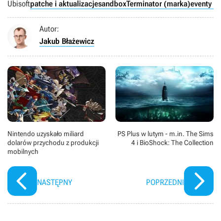
Ubisoft
patche i aktualizacje
sandbox
Terminator (marka)
eventy w
Autor:
Jakub Błażewicz
Nintendo uzyskało miliard
PS Plus w lutym - m.in. The Sims
dolarów przychodu z produkcji
4 i BioShock: The Collection
mobilnych
NASTĘPNY
POPRZEDNI