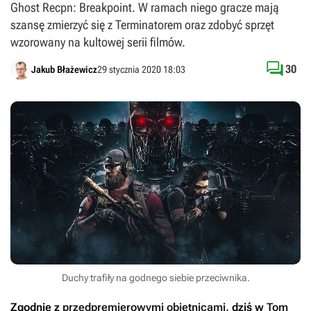
Ghost Recpn: Breakpoint. W ramach niego gracze mają
szansę zmierzyć się z Terminatorem oraz zdobyć sprzęt
wzorowany na kultowej serii filmów.

30
Jakub Błażewicz
29 stycznia 2020 18:03
Duchy trafiły na godnego siebie przeciwnika.
Zgodnie z
przedpremierowymi obietnicami
, dziś w
Tom