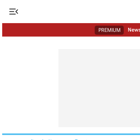

New
PREMIUM