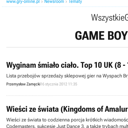
www.gry-online.pl
Newsroom
Tematy


Wszystkie
GAME BOY
Wyginam śmiało ciało. Top 10 UK (8 - 
Lista przebojów sprzedaży sklepowej gier na Wyspach Bry
Przemysław Zamęcki
16 stycznia 2012 11:35
Wieści ze świata (Kingdoms of Amalur:
Wieści ze świata to codzienna porcja krótkich wiadomośc
Codemasters, sukcesie Just Dance 3, a także trybach mult