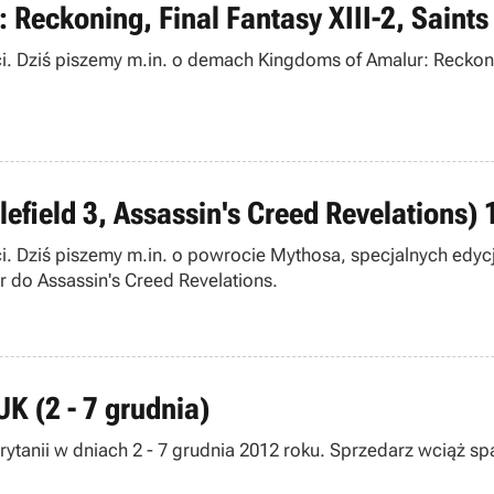
 Reckoning, Final Fantasy XIII-2, Saints
i. Dziś piszemy m.in. o demach Kingdoms of Amalur: Reckonin
efield 3, Assassin's Creed Revelations) 
ci. Dziś piszemy m.in. o powrocie Mythosa, specjalnych ed
a także terminie premiery dodatku Mediterranean Traveller do Assassin's Creed Revelations.
K (2 - 7 grudnia)
rytanii w dniach 2 - 7 grudnia 2012 roku. Sprzedarz wciąż s