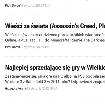
Piotr Doroń
13 stycznia 2012 14:47
Wieści ze świata (Assassin's Creed, Pl
Wieści ze świata to codzienna porcja krótkich wiadomości
Online, aktualizacji 1.1 do Minecrafta, demie The Darkness
Piotr Doroń
12 stycznia 2012 14:52
Najlepiej sprzedające się gry w Wielki
Zastanawiacie się, jaka gra na PC albo na PS3 podbiła
Warfare 3 z Battlefield 3 w 2011 roku? Odpowiedzi znajdzi
Grzegorz Ferenc
12 stycznia 2012 09:27