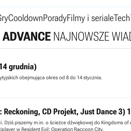
Gry
Cooldown
Porady
Filmy i seriale
Tech
 ADVANCE
NAJNOWSZE WIA
14 grudnia)
tyjskich obejmująca okres od 8 do 14 stycznia.
 Reckoning, CD Projekt, Just Dance 3) 
i. Dziś piszemy m.in. o ścieżce dźwiękowej do Kingdoms of
iplayer w Resident Evil: Operation Raccoon City.