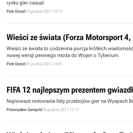
rynku gier casual.
Piotr Doroń
29 grudnia 2011 14:31
Wieści ze świata (Forza Motorsport 
Wieści ze świata to codzienna porcja krótkich wiadomośc
nowej wersji pewnego moda do Wojen o Tyberium.
Piotr Doroń
28 grudnia 2011 14:01
FIFA 12 najlepszym prezentem gwiazd
Najnowsze notowania listy przebojów gier na Wyspach Bry
Przemysław Zamęcki
28 grudnia 2011 12:17