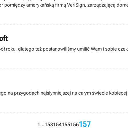
ór pomiędzy amerykańską firmą VeriSign, zarządzającą dome
ższym czasie może stać się podstawą do dyskusji nad przyszł
oft
ół roku, dlatego też postanowiliśmy umilić Wam i sobie czek
go na przygodach najsłynniejszej na całym świecie kobiecej 
157
1
153
154
155
156
...