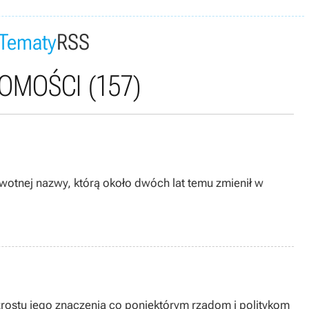
Tematy
RSS
OMOŚCI
(157)
tnej nazwy, którą około dwóch lat temu zmienił w
wzrostu jego znaczenia co poniektórym rządom i politykom