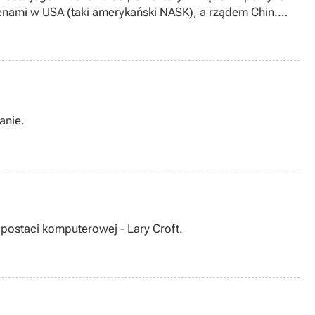
nami w USA (taki amerykański NASK), a rządem Chin.
ością Internetu również w Polsce.
anie.
postaci komputerowej - Lary Croft.