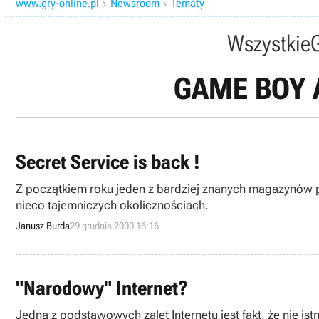
www.gry-online.pl
Newsroom
Tematy


Wszystkie
GAME BOY 
Secret Service is back !
Z początkiem roku jeden z bardziej znanych magazynów 
nieco tajemniczych okolicznościach.
Janusz Burda
29 grudnia 2000 16:16
"Narodowy" Internet?
Jedną z podstawowych zalet Internetu jest fakt, że nie i