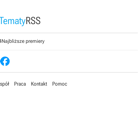
Tematy
RSS
4
Najbliższe premiery
spół
Praca
Kontakt
Pomoc