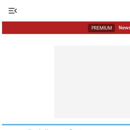

New
PREMIUM