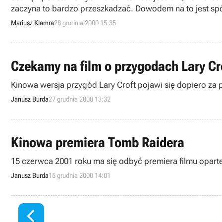
zaczyna to bardzo przeszkadzać. Dowodem na to jest sp
Spór, który może nam się wydać egzotyczny, ale w najbli
Mariusz Klamra
28 grudnia 2000 15:35
Czekamy na film o przygodach Lary Cr
Kinowa wersja przygód Lary Croft pojawi się dopiero za p
Janusz Burda
27 grudnia 2000 13:32
Kinowa premiera Tomb Raidera
15 czerwca 2001 roku ma się odbyć premiera filmu oparte
Janusz Burda
15 grudnia 2000 14:01
