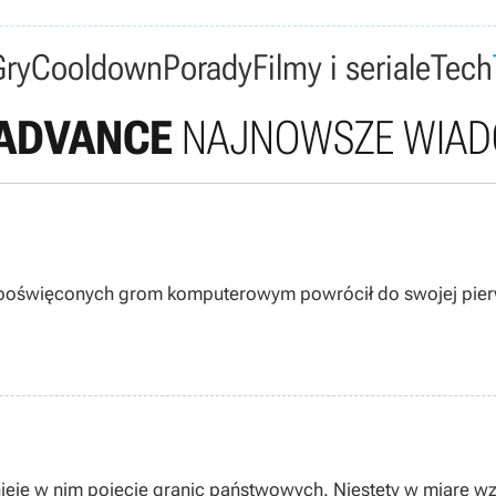
Gry
Cooldown
Porady
Filmy i seriale
Tech
ADVANCE
NAJNOWSZE WIAD
poświęconych grom komputerowym powrócił do swojej pierwo
stnieje w nim pojęcie granic państwowych. Niestety w miarę 