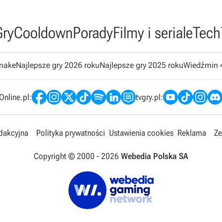
Gry
Cooldown
Porady
Filmy i seriale
Tech
emake
Najlepsze gry 2026 roku
Najlepsze gry 2025 roku
Wiedźmin 
nline.pl:
tvgry.pl:
edakcyjna
Polityka prywatności
Ustawienia cookies
Reklama
Ze
Copyright © 2000 -
2026
Webedia Polska SA