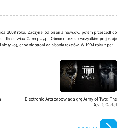
ż
rca 2008 roku. Zaczynał od pisania newsów, potem przeszedł do
reści dla serwisu Gameplay.pl. Obecnie przede wszystkim projektuje
i nie tylko), choć nie stroni od pisania tekstów. W 1994 roku z pełną
cety, czemu pozostaje wierny do dzisiaj, choć w międzyczasie
podcaster (od 2014 roku współtworzy Podcast Hammerzeit) i miłośnik
j wizualnej (na dobry film i serial zawsze znajdzie czas), jak i
na jak gitara elektryczna).
a
Electronic Arts zapowiada grę Army of Two: The
Devil’s Cartel