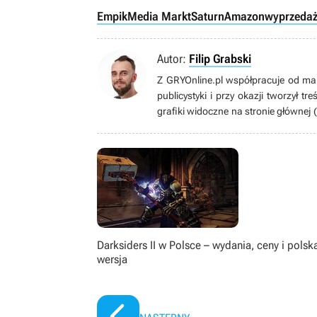
Empik
Media Markt
Saturn
Amazon
wyprzeda
Autor:
Filip Grabski
Z GRYOnline.pl współpracuje od ma
publicystyki i przy okazji tworzył t
grafiki widoczne na stronie głównej (
świadomością zaczął użytkować pe
polubił Switcha. Prywatnie ojciec, 
konsumowania popkultury, zarówno te
dźwiękowej (szczególnie, gdy brzmi o
Darksiders II w Polsce – wydania, ceny i polsk
wersja