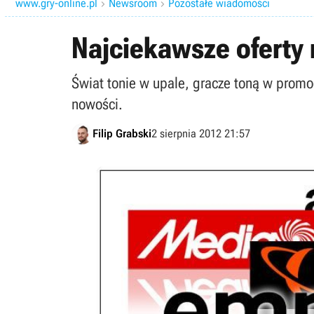
www.gry-online.pl
Newsroom
Pozostałe wiadomości


Najciekawsze oferty 
Świat tonie w upale, gracze toną w promocj
nowości.
Filip Grabski
2 sierpnia 2012 21:57