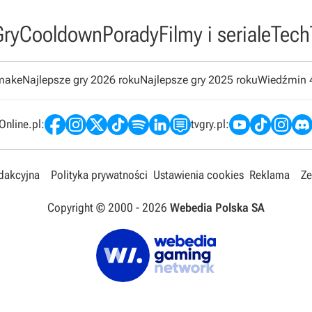
Gry
Cooldown
Porady
Filmy i seriale
Tech
emake
Najlepsze gry 2026 roku
Najlepsze gry 2025 roku
Wiedźmin 
nline.pl:
tvgry.pl:
edakcyjna
Polityka prywatności
Ustawienia cookies
Reklama
Ze
Copyright © 2000 -
2026
Webedia Polska SA