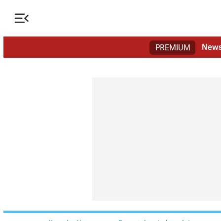

New
PREMIUM