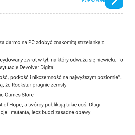
POPRZEDNI
y za darmo na PC zdobyć znakomitą strzelankę z
dowany zwrot w tył, na który odważa się niewielu. To
sytuację Devolver Digital
iwość, podłość i nikczemność na najwyższym poziomie”.
zą, że Rockstar pragnie zemsty
pic Games Store
 of Hope, a twórcy publikują takie coś. Długi
cje i mutanta, lecz budzi zasadne obawy