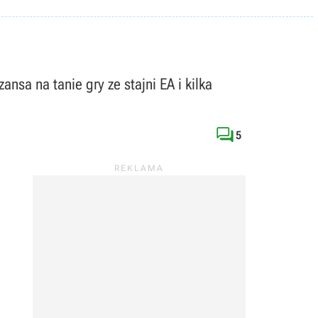
nsa na tanie gry ze stajni EA i kilka

5