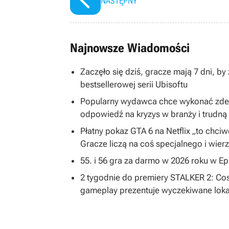
NASTĘPNY
Najnowsze Wiadomości
Zaczęło się dziś, gracze mają 7 dni, b
bestsellerowej serii Ubisoftu
Popularny wydawca chce wykonać zdecy
odpowiedź na kryzys w branży i trudną 
Płatny pokaz GTA 6 na Netflix „to chc
Gracze liczą na coś specjalnego i wier
55. i 56 gra za darmo w 2026 roku w E
2 tygodnie do premiery STALKER 2: Cost
gameplay prezentuje wyczekiwane loka