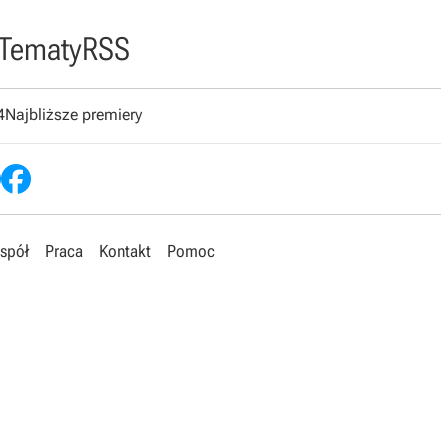
Tematy
RSS
4
Najbliższe premiery
spół
Praca
Kontakt
Pomoc