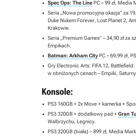
Spec Ops: The Line
PC – 99 zł, Media 
Seria „Nowa promocyjna okazja” za 19,9
Duke Nukem Forever
,
Lost Planet 2
,
Am
Krakowie.
Seria „Premium Games” – 34,90 zł za s
Empikach.
Batman: Arkham City
PC – 69,99 zł, PS
Gry Electronic Arts:
FIFA 12
,
Battlefiel
w obniżonych cenach – Empiki, Saturny,
Konsole:
PS3 160GB + 2x Move + kamerka +
Spo
PS3 320GB + dodatkowy pad +
Gran T
Walbrzychu, Legnicy.
PS3 320GB (biała) – 899 zł, Media Mar