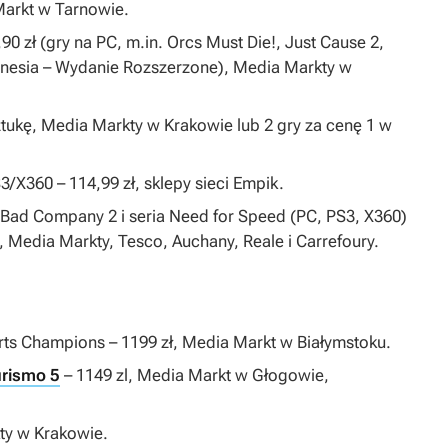
Markt w Tarnowie.
0 zł (gry na PC, m.in.
Orcs Must Die!
,
Just Cause 2
,
nesia – Wydanie Rozszerzone
), Media Markty w
ztukę, Media Markty w Krakowie lub 2 gry za cenę 1 w
3/X360 – 114,99 zł, sklepy sieci Empik.
d: Bad Company 2
i seria
Need for Speed
(PC, PS3, X360)
 Media Markty, Tesco, Auchany, Reale i Carrefoury.
rts Champions
– 1199 zł, Media Markt w Białymstoku.
urismo 5
– 1149 zl, Media Markt w Głogowie,
kty w Krakowie.