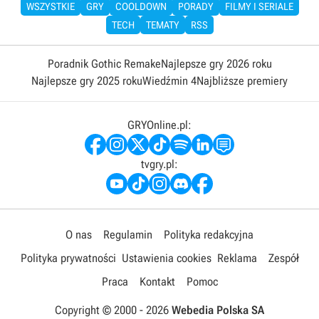
WSZYSTKIE
GRY
COOLDOWN
PORADY
FILMY I SERIALE
TECH
TEMATY
RSS
Poradnik Gothic Remake
Najlepsze gry 2026 roku
Najlepsze gry 2025 roku
Wiedźmin 4
Najbliższe premiery
GRYOnline.pl:
tvgry.pl:
O nas
Regulamin
Polityka redakcyjna
Polityka prywatności
Ustawienia cookies
Reklama
Zespół
Praca
Kontakt
Pomoc
Copyright © 2000 -
2026
Webedia Polska SA