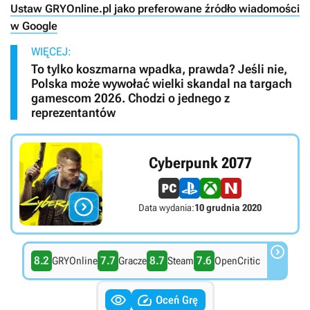
Ustaw GRYOnline.pl jako preferowane źródło wiadomości
w Google
WIĘCEJ:
To tylko koszmarna wpadka, prawda? Jeśli nie,
Polska może wywołać wielki skandal na targach
gamescom 2026. Chodzi o jednego z
reprezentantów
Cyberpunk 2077

Data wydania:
10 grudnia 2020

8.2
7.7
8.7
7.6
GRYOnline
Gracze
Steam
OpenCritic


Oceń Grę