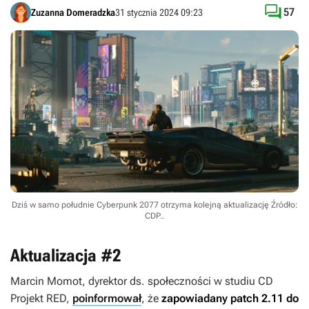

57
Zuzanna Domeradzka
31 stycznia 2024 09:23
Dziś w samo południe Cyberpunk 2077 otrzyma kolejną aktualizację
Źródło:
CDP.
.
Aktualizacja #2
Marcin Momot, dyrektor ds. społeczności w studiu CD
Projekt RED,
poinformował
, że
zapowiadany patch 2.11 do