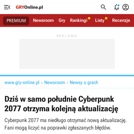




Newsroom
Gry
Rankingi
Listy
Recenzje
PREMIUM
www.gry-online.pl
Newsroom
Newsy o grach


Dziś w samo południe Cyberpunk
2077 otrzyma kolejną aktualizację
Cyberpunk 2077 ma niedługo otrzymać nową aktualizację.
Fani mogą liczyć na poprawki zgłaszanych błędów.