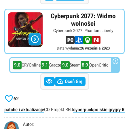
Cyberpunk 2077: Widmo
wolności
Cyberpunk 2077: Phantom Liberty

Data wydania:
26 września 2023

9.0
9.1
9.0
8.9
GRYOnline
Gracze
Steam
OpenCritic


Oceń Grę

62
patche i aktualizacje
CD Projekt RED
cyberpunk
polskie gry
gry RP
Autor: