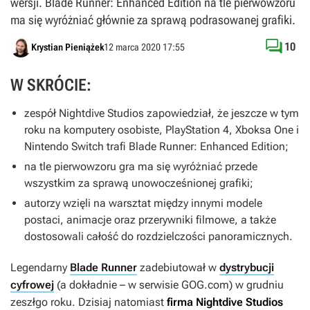
wersji. Blade Runner: Enhanced Edition na tle pierwowzoru
ma się wyróżniać głównie za sprawą podrasowanej grafiki.

10
Krystian Pieniążek
12 marca 2020 17:55
W SKRÓCIE:
zespół Nightdive Studios zapowiedział, że jeszcze w tym
roku na komputery osobiste, PlayStation 4, Xboksa One i
Nintendo Switch trafi
Blade Runner: Enhanced Edition
;
na tle pierwowzoru gra ma się wyróżniać przede
wszystkim za sprawą unowocześnionej grafiki;
autorzy wzięli na warsztat między innymi modele
postaci, animacje oraz przerywniki filmowe, a także
dostosowali całość do rozdzielczości panoramicznych.
Legendarny
Blade Runner
zadebiutował w
dystrybucji
cyfrowej
(a dokładnie – w serwisie GOG.com) w grudniu
zeszłgo roku. Dzisiaj natomiast
firma Nightdive Studios