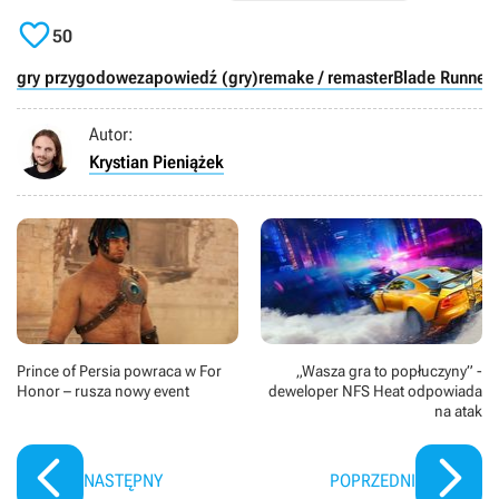

50
gry przygodowe
zapowiedź (gry)
remake / remaster
Blade Runner
Autor:
Krystian Pieniążek
Prince of Persia powraca w For
„Wasza gra to popłuczyny” -
Honor – rusza nowy event
deweloper NFS Heat odpowiada
na atak
NASTĘPNY
POPRZEDNI