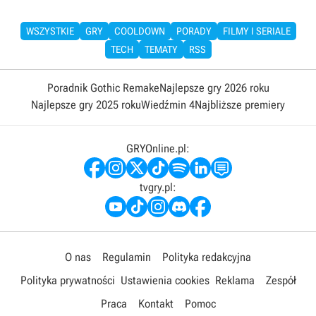
WSZYSTKIE
GRY
COOLDOWN
PORADY
FILMY I SERIALE
TECH
TEMATY
RSS
Poradnik Gothic Remake
Najlepsze gry 2026 roku
Najlepsze gry 2025 roku
Wiedźmin 4
Najbliższe premiery
GRYOnline.pl:
tvgry.pl:
O nas
Regulamin
Polityka redakcyjna
Polityka prywatności
Ustawienia cookies
Reklama
Zespół
Praca
Kontakt
Pomoc