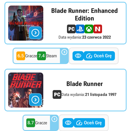
Blade Runner: Enhanced
Edition

Data wydania:
23 czerwca 2022



6.5
7.4
Oceń Grę
Gracze
Steam
Blade Runner
Data wydania:
21 listopada 1997




8.7
Oceń Grę
Gracze