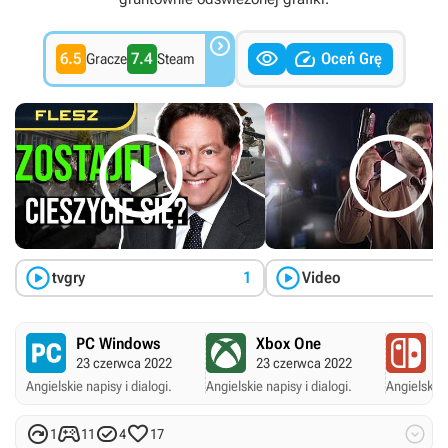



6.5
7.4
Oceń Grę
Gracze
Steam




tvgry
1
Video
PC Windows
Xbox One
N
23 czerwca 2022
23 czerwca 2022
2
Angielskie napisy i dialogi.
Angielskie napisy i dialogi.
Angielskie 





1
11
4
17