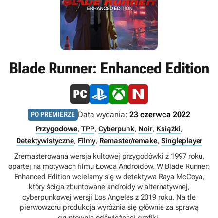
Blade Runner: Enhanced Edition
Data wydania:
23 czerwca 2022
PO PREMIERZE
Przygodowe
,
TPP
,
Cyberpunk
,
Noir
,
Książki
,
Detektywistyczne
,
Filmy
,
Remaster/remake
,
Singleplayer
Zremasterowana wersja kultowej przygodówki z 1997 roku,
opartej na motywach filmu Łowca Androidów. W Blade Runner:
Enhanced Edition wcielamy się w detektywa Raya McCoya,
który ściga zbuntowane androidy w alternatywnej,
cyberpunkowej wersji Los Angeles z 2019 roku. Na tle
pierwowzoru produkcja wyróżnia się głównie za sprawą
gruntownie odświeżonej grafiki.