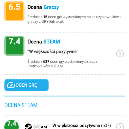
6.5
Ocena
Graczy
Średnia z
15
ocen gry wystawionych przez użytkowników i
graczy z GRYOnline.pl.
7.4
Ocena
STEAM

"W większości pozytywne"
Średnia z
637
ocen gry wystawionych przez
użytkowników STEAM.

OCEŃ GRĘ
OCENA STEAM
7.4

W większości pozytywne
(637)