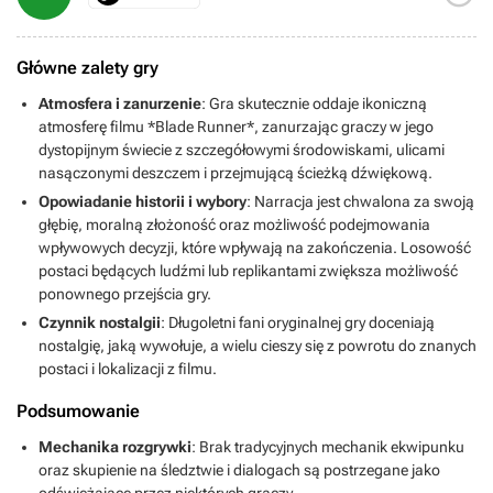
Główne zalety gry
Atmosfera i zanurzenie
: Gra skutecznie oddaje ikoniczną
atmosferę filmu *Blade Runner*, zanurzając graczy w jego
dystopijnym świecie z szczegółowymi środowiskami, ulicami
nasączonymi deszczem i przejmującą ścieżką dźwiękową.
Opowiadanie historii i wybory
: Narracja jest chwalona za swoją
głębię, moralną złożoność oraz możliwość podejmowania
wpływowych decyzji, które wpływają na zakończenia. Losowość
postaci będących ludźmi lub replikantami zwiększa możliwość
ponownego przejścia gry.
Czynnik nostalgii
: Długoletni fani oryginalnej gry doceniają
nostalgię, jaką wywołuje, a wielu cieszy się z powrotu do znanych
postaci i lokalizacji z filmu.
Podsumowanie
Mechanika rozgrywki
: Brak tradycyjnych mechanik ekwipunku
oraz skupienie na śledztwie i dialogach są postrzegane jako
odświeżające przez niektórych graczy.