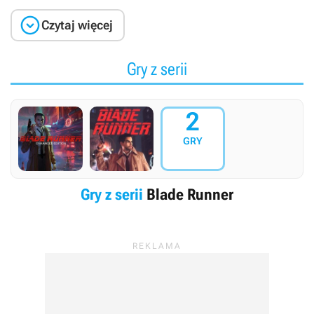

Czytaj więcej
Gry z serii
2
GRY
Gry z serii
Blade Runner