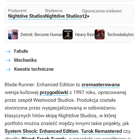
Producent:
Wydawca:
Ograniczenia wiekowe:
Nightdive Studios
Nightdive Studios
12+
Detroit: Become Human
Heavy Rain
Technobabylon: Bir
Fabuła
Mechanika
Kwestie techniczne
Blade Runner: Enhanced Edition
to
zremasterowana
wersja kultowej
przygodówki
z 1997 roku, opracowanej
przez zespół Westwood Studios. Produkcja została
stworzona przez wyspecjalizowaną w odświeżaniu
klasycznych hitów ekipę Nightdive Studios, w której
portfolio można znaleźć między innymi takie projekty, jak
System Shock: Enhanced Edition
,
Turok Remastered
czy
choćby
Blood: Fresh Supply
, a powstała we współpracy z