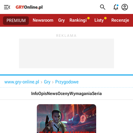




Newsroom
Gry
Rankingi
Listy
Recenzje
PREMIUM
www.gry-online.pl
Gry
Przygodowe


Info
Opis
News
Oceny
Wymagania
Seria