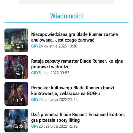
Wiadomości
Niezapowiedziana gra Blade Runner została
anulowana. Jest czego żałować

GRY
24 kwietnia 2025 10:30
1
Ratują zepsuty remaster Blade Runner, kolejne
poprawki w drodze

GRY
5 lipca 2022 09:52
1
Remaster kultowego Blade Runnera budzi
kontrowersje, zwłaszcza na GOG-u

GRY
24 czerwca 2022 21:48
10
Dziś premiera Blade Runner: Enhanced Edition;
gra przeszła spory lifting

GRY
23 czerwca 2022 12:12
23