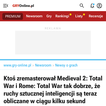




Newsroom
Gry
Rankingi
Listy
Recenzje
PREMIUM
www.gry-online.pl
Newsroom
Newsy o grach


Ktoś zremasterował Medieval 2: Total
War i Rome: Total War tak dobrze, że
ruchy sztucznej inteligencji są teraz
obliczane w ciągu kilku sekund