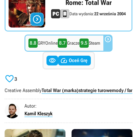
Rome: Total War
Data wydania:
22 września 2004


8.8
8.7
9.5
GRYOnline
Gracze
Steam


Oceń Grę

3
Creative Assembly
Total War (marka)
strategie turowe
mody / fano
Autor:
Kamil Kleszyk