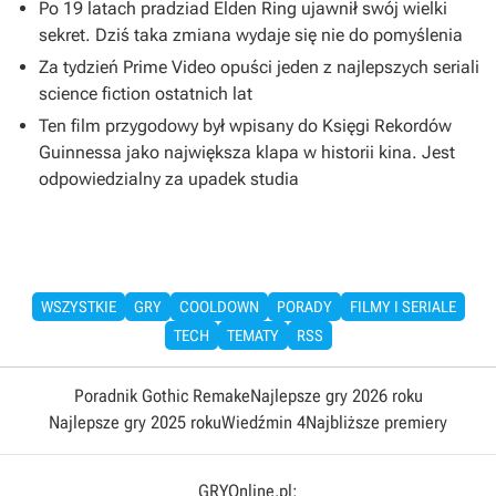
Po 19 latach pradziad Elden Ring ujawnił swój wielki
sekret. Dziś taka zmiana wydaje się nie do pomyślenia
Za tydzień Prime Video opuści jeden z najlepszych seriali
science fiction ostatnich lat
Ten film przygodowy był wpisany do Księgi Rekordów
Guinnessa jako największa klapa w historii kina. Jest
odpowiedzialny za upadek studia
WSZYSTKIE
GRY
COOLDOWN
PORADY
FILMY I SERIALE
TECH
TEMATY
RSS
Poradnik Gothic Remake
Najlepsze gry 2026 roku
Najlepsze gry 2025 roku
Wiedźmin 4
Najbliższe premiery
GRYOnline.pl: