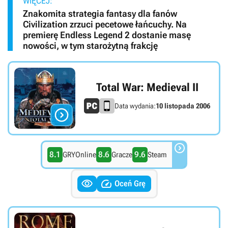
WIĘCEJ:
Znakomita strategia fantasy dla fanów
Civilization zrzuci pecetowe łańcuchy. Na
premierę Endless Legend 2 dostanie masę
nowości, w tym starożytną frakcję
Total War: Medieval II
Data wydania:
10 listopada 2006


8.1
8.6
9.6
GRYOnline
Gracze
Steam


Oceń Grę