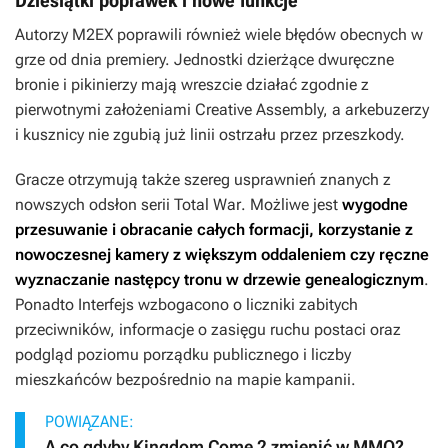
Dziesiątki poprawek i nowe funkcje
Autorzy
M2EX
poprawili również wiele błędów obecnych w
grze od dnia premiery. Jednostki dzierżące dwuręczne
bronie i pikinierzy mają wreszcie działać zgodnie z
pierwotnymi założeniami Creative Assembly, a arkebuzerzy
i kusznicy nie zgubią już linii ostrzału przez przeszkody.
Gracze otrzymują także szereg usprawnień znanych z
nowszych odsłon serii
Total War
. Możliwe jest
wygodne
przesuwanie i obracanie całych formacji, korzystanie z
nowoczesnej kamery z większym oddaleniem czy ręczne
wyznaczanie następcy tronu w drzewie genealogicznym
.
Ponadto Interfejs wzbogacono o liczniki zabitych
przeciwników, informacje o zasięgu ruchu postaci oraz
podgląd poziomu porządku publicznego i liczby
mieszkańców bezpośrednio na mapie kampanii.
POWIĄZANE:
A co gdyby Kingdom Come 2 zmienić w MMO?