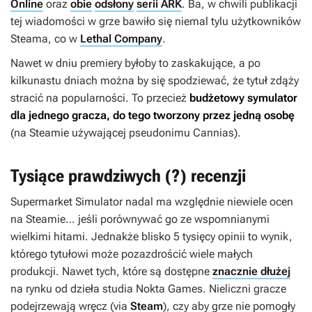
Online
oraz
obie
odsłony
serii ARK
. Ba, w chwili publikacji
tej wiadomości w grze bawiło się niemal tylu użytkowników
Steama, co w
Lethal Company
.
Nawet w dniu premiery byłoby to zaskakujące, a po
kilkunastu dniach można by się spodziewać, że tytuł zdąży
stracić na popularności. To przecież
budżetowy symulator
dla jednego gracza, do tego tworzony przez jedną osobę
(na Steamie używającej pseudonimu Cannias).
Tysiące prawdziwych (?) recenzji
Supermarket Simulator
nadal ma względnie niewiele ocen
na Steamie… jeśli porównywać go ze wspomnianymi
wielkimi hitami. Jednakże blisko 5 tysięcy opinii to wynik,
którego tytułowi może pozazdrościć wiele małych
produkcji. Nawet tych, które są dostępne
znacznie dłużej
na rynku od dzieła studia Nokta Games. Nieliczni gracze
podejrzewają wręcz (via
Steam
), czy aby grze nie pomogły