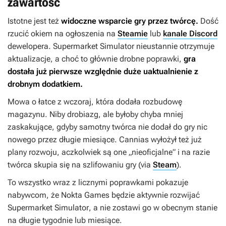
zawartość
Istotne jest też
widoczne wsparcie gry przez twórcę.
Dość
rzucić okiem na ogłoszenia na
Steamie
lub
kanale Discord
dewelopera.
Supermarket Simulator
nieustannie otrzymuje
aktualizacje, a choć to głównie drobne poprawki,
gra
dostała już pierwsze względnie duże uaktualnienie z
drobnym dodatkiem.
Mowa o łatce z wczoraj, która dodała rozbudowę
magazynu. Niby drobiazg, ale byłoby chyba mniej
zaskakujące, gdyby samotny twórca nie dodał do gry nic
nowego przez długie miesiące. Cannias wyłożył też już
plany rozwoju, aczkolwiek są one „nieoficjalne” i na razie
twórca skupia się na szlifowaniu gry (via
Steam
).
To wszystko wraz z licznymi poprawkami pokazuje
nabywcom, że Nokta Games będzie aktywnie rozwijać
Supermarket Simulator
, a nie zostawi go w obecnym stanie
na długie tygodnie lub miesiące.