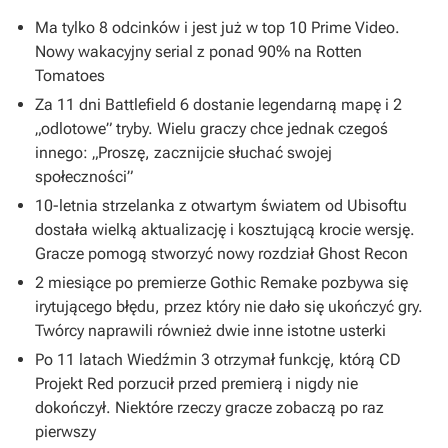
Ma tylko 8 odcinków i jest już w top 10 Prime Video.
Nowy wakacyjny serial z ponad 90% na Rotten
Tomatoes
Za 11 dni Battlefield 6 dostanie legendarną mapę i 2
„odlotowe” tryby. Wielu graczy chce jednak czegoś
innego: „Proszę, zacznijcie słuchać swojej
społeczności”
10-letnia strzelanka z otwartym światem od Ubisoftu
dostała wielką aktualizację i kosztującą krocie wersję.
Gracze pomogą stworzyć nowy rozdział Ghost Recon
2 miesiące po premierze Gothic Remake pozbywa się
irytującego błędu, przez który nie dało się ukończyć gry.
Twórcy naprawili również dwie inne istotne usterki
Po 11 latach Wiedźmin 3 otrzymał funkcję, którą CD
Projekt Red porzucił przed premierą i nigdy nie
dokończył. Niektóre rzeczy gracze zobaczą po raz
pierwszy