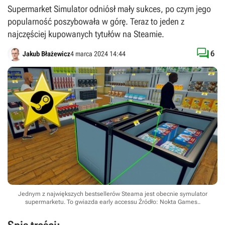
Supermarket Simulator odniósł mały sukces, po czym jego
popularność poszybowała w górę. Teraz to jeden z
najczęściej kupowanych tytułów na Steamie.

6
Jakub Błażewicz
4 marca 2024 14:44
Jednym z największych bestsellerów Steama jest obecnie symulator
supermarketu. To gwiazda early accessu
Źródło: Nokta Games.
.