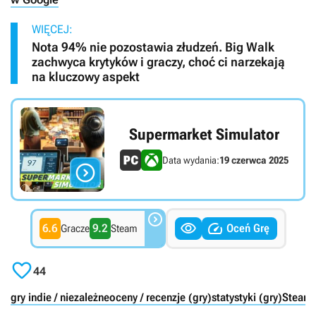
WIĘCEJ:
Nota 94% nie pozostawia złudzeń. Big Walk
zachwyca krytyków i graczy, choć ci narzekają
na kluczowy aspekt
Supermarket Simulator
Data wydania:
19 czerwca 2025




6.6
9.2
Oceń Grę
Gracze
Steam

44
gry indie / niezależne
oceny / recenzje (gry)
statystyki (gry)
Steam 