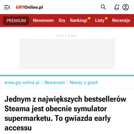




Newsroom
Gry
Rankingi
Listy
Recenzje
PREMIUM
www.gry-online.pl
Newsroom
Newsy o grach


Jednym z największych bestsellerów
Steama jest obecnie symulator
supermarketu. To gwiazda early
accessu