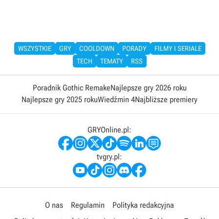
WSZYSTKIE
GRY
COOLDOWN
PORADY
FILMY I SERIALE
TECH
TEMATY
RSS
Poradnik Gothic Remake
Najlepsze gry 2026 roku
Najlepsze gry 2025 roku
Wiedźmin 4
Najbliższe premiery
GRYOnline.pl:
tvgry.pl:
O nas
Regulamin
Polityka redakcyjna