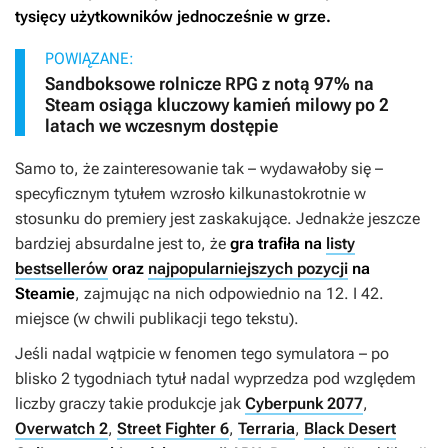
tysięcy użytkowników jednocześnie w grze.
POWIĄZANE:
Sandboksowe rolnicze RPG z notą 97% na
Steam osiąga kluczowy kamień milowy po 2
latach we wczesnym dostępie
Samo to, że zainteresowanie tak – wydawałoby się –
specyficznym tytułem wzrosło kilkunastokrotnie w
stosunku do premiery jest zaskakujące. Jednakże jeszcze
bardziej absurdalne jest to, że
gra trafiła na
listy
bestsellerów
oraz
najpopularniejszych pozycji
na
Steamie
, zajmując na nich odpowiednio na 12. I 42.
miejsce (w chwili publikacji tego tekstu).
Jeśli nadal wątpicie w fenomen tego symulatora – po
blisko 2 tygodniach tytuł nadal wyprzedza pod względem
liczby graczy takie produkcje jak
Cyberpunk 2077
,
Overwatch 2
,
Street Fighter 6
,
Terraria
,
Black Desert