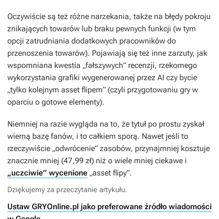
Oczywiście są też różne narzekania, także na błędy pokroju
znikających towarów lub braku pewnych funkcji (w tym
opcji zatrudniania dodatkowych pracowników do
przenoszenia towarów). Pojawiają się też inne zarzuty, jak
wspomniana kwestia „fałszywych” recenzji, rzekomego
wykorzystania grafiki wygenerowanej przez AI czy bycie
„tylko kolejnym asset flipem” (czyli przygotowaniu gry w
oparciu o gotowe elementy).
Niemniej na razie wygląda na to, że tytuł po prostu zyskał
wierną bazę fanów, i to całkiem sporą. Nawet jeśli to
rzeczywiście „odwrócenie” zasobów, przynajmniej kosztuje
znacznie mniej (47,99 zł) niż o wiele mniej ciekawe i
„uczciwie” wycenione
„asset flipy”.
Dziękujemy za przeczytanie artykułu.
Ustaw GRYOnline.pl jako preferowane źródło wiadomości
w Google