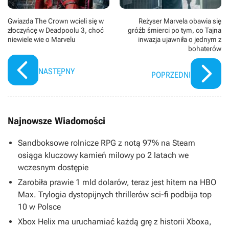
Gwiazda The Crown wcieli się w
Reżyser Marvela obawia się
złoczyńcę w Deadpoolu 3, choć
gróźb śmierci po tym, co Tajna
niewiele wie o Marvelu
inwazja ujawniła o jednym z
bohaterów
NASTĘPNY
POPRZEDNI
Najnowsze Wiadomości
Sandboksowe rolnicze RPG z notą 97% na Steam
osiąga kluczowy kamień milowy po 2 latach we
wczesnym dostępie
Zarobiła prawie 1 mld dolarów, teraz jest hitem na HBO
Max. Trylogia dystopijnych thrillerów sci-fi podbija top
10 w Polsce
Xbox Helix ma uruchamiać każdą grę z historii Xboxa,