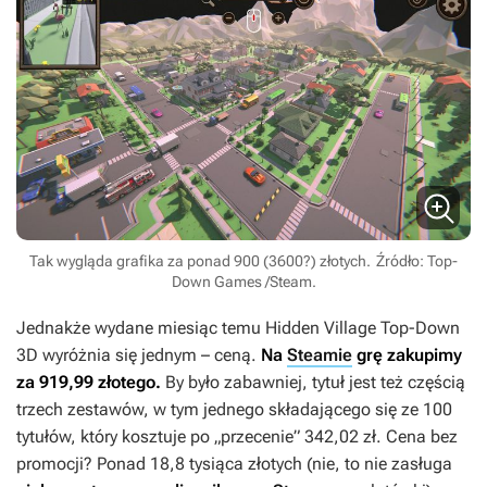
Tak wygląda grafika za ponad 900 (3600?) złotych.
Źródło: Top-
Down Games /Steam.
Jednakże wydane miesiąc temu
Hidden Village Top-Down
3D
wyróżnia się jednym – ceną.
Na
Steamie
grę zakupimy
za 919,99 złotego.
By było zabawniej, tytuł jest też częścią
trzech zestawów, w tym jednego składającego się ze 100
tytułów, który kosztuje po „przecenie” 342,02 zł. Cena bez
promocji? Ponad 18,8 tysiąca złotych (nie, to nie zasługa