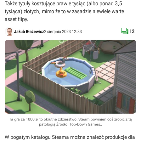
Także tytuły kosztujące prawie tysiąc (albo ponad 3,5
tysiąca) złotych, mimo że to w zasadzie niewiele warte
asset flipy.

12
Jakub Błażewicz
2 sierpnia 2023 12:33
Ta gra za 1000 zł to okrutne zdzierstwo, Steam powinien coś zrobić z tą
patologią
Źródło: Top-Down Games.
.
W bogatym katalogu Steama można znaleźć produkcje dla