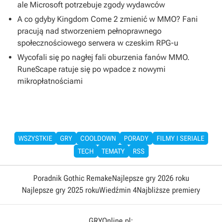
ale Microsoft potrzebuje zgody wydawców
A co gdyby Kingdom Come 2 zmienić w MMO? Fani
pracują nad stworzeniem pełnoprawnego
społecznościowego serwera w czeskim RPG-u
Wycofali się po nagłej fali oburzenia fanów MMO.
RuneScape ratuje się po wpadce z nowymi
mikropłatnościami
WSZYSTKIE
GRY
COOLDOWN
PORADY
FILMY I SERIALE
TECH
TEMATY
RSS
Poradnik Gothic Remake
Najlepsze gry 2026 roku
Najlepsze gry 2025 roku
Wiedźmin 4
Najbliższe premiery
GRYOnline.pl: