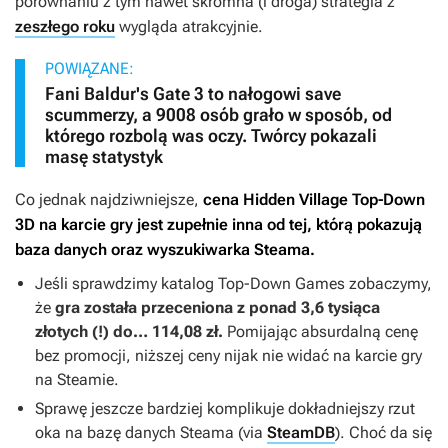
porównaniu z tym nawet skromna (i droga) strategia z
zeszłego roku
wygląda atrakcyjnie.
POWIĄZANE:
Fani Baldur's Gate 3 to nałogowi save
scummerzy, a 9008 osób grało w sposób, od
którego rozbolą was oczy. Twórcy pokazali
masę statystyk
Co jednak najdziwniejsze,
cena
Hidden Village Top-Down
3D
na karcie gry jest zupełnie inna od tej, którą pokazują
baza danych oraz wyszukiwarka Steama.
Jeśli sprawdzimy katalog Top-Down Games zobaczymy,
że
gra została przeceniona z ponad 3,6 tysiąca
złotych (!) do… 114,08 zł.
Pomijając absurdalną cenę
bez promocji, niższej ceny nijak nie widać na karcie gry
na Steamie.
Sprawę jeszcze bardziej komplikuje dokładniejszy rzut
oka na bazę danych Steama (via
SteamDB
). Choć da się