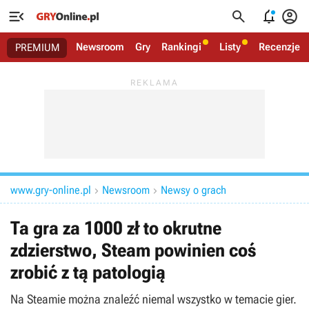




Newsroom
Gry
Rankingi
Listy
Recenzje
PREMIUM
www.gry-online.pl
Newsroom
Newsy o grach


Ta gra za 1000 zł to okrutne
zdzierstwo, Steam powinien coś
zrobić z tą patologią
Na Steamie można znaleźć niemal wszystko w temacie gier.