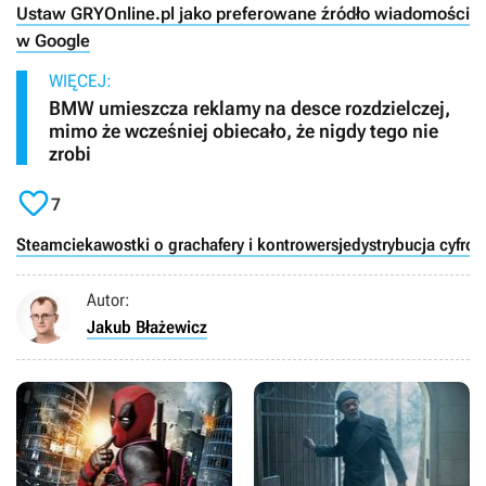
Ustaw GRYOnline.pl jako preferowane źródło wiadomości
w Google
WIĘCEJ:
BMW umieszcza reklamy na desce rozdzielczej,
mimo że wcześniej obiecało, że nigdy tego nie
zrobi

7
Steam
ciekawostki o grach
afery i kontrowersje
dystrybucja cyfro
Autor:
Jakub Błażewicz