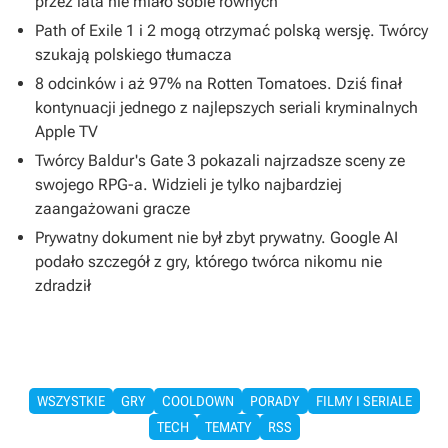
przez lata nie miało sobie równych
Path of Exile 1 i 2 mogą otrzymać polską wersję. Twórcy
szukają polskiego tłumacza
8 odcinków i aż 97% na Rotten Tomatoes. Dziś finał
kontynuacji jednego z najlepszych seriali kryminalnych
Apple TV
Twórcy Baldur's Gate 3 pokazali najrzadsze sceny ze
swojego RPG-a. Widzieli je tylko najbardziej
zaangażowani gracze
Prywatny dokument nie był zbyt prywatny. Google AI
podało szczegół z gry, którego twórca nikomu nie
zdradził
WSZYSTKIE
GRY
COOLDOWN
PORADY
FILMY I SERIALE
TECH
TEMATY
RSS