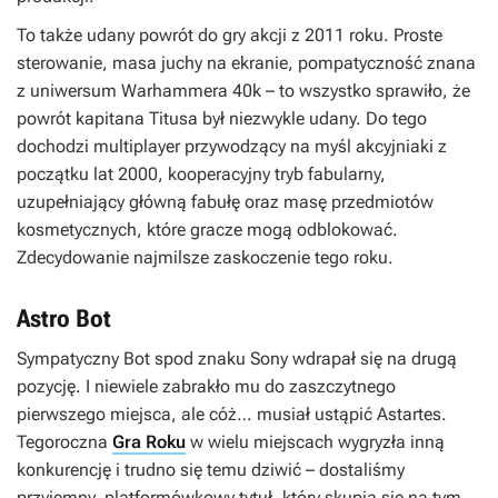
To także udany powrót do gry akcji z 2011 roku. Proste
sterowanie, masa juchy na ekranie, pompatyczność znana
z uniwersum Warhammera 40k – to wszystko sprawiło, że
powrót kapitana Titusa był niezwykle udany. Do tego
dochodzi multiplayer przywodzący na myśl akcyjniaki z
początku lat 2000, kooperacyjny tryb fabularny,
uzupełniający główną fabułę oraz masę przedmiotów
kosmetycznych, które gracze mogą odblokować.
Zdecydowanie najmilsze zaskoczenie tego roku.
Astro Bot
Sympatyczny Bot spod znaku Sony wdrapał się na drugą
pozycję. I niewiele zabrakło mu do zaszczytnego
pierwszego miejsca, ale cóż… musiał ustąpić Astartes.
Tegoroczna
Gra Roku
w wielu miejscach wygryzła inną
konkurencję i trudno się temu dziwić – dostaliśmy
przyjemny, platformówkowy tytuł, który skupia się na tym,