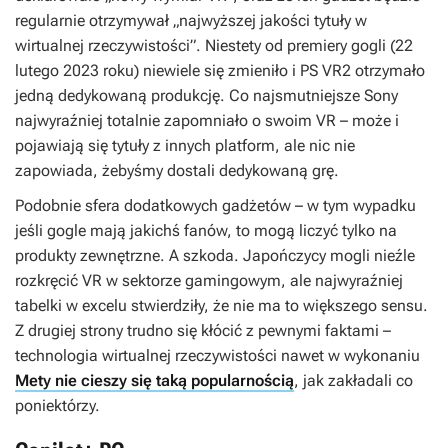
regularnie otrzymywał „najwyższej jakości tytuły w
wirtualnej rzeczywistości”. Niestety od premiery gogli (22
lutego 2023 roku) niewiele się zmieniło i PS VR2 otrzymało
jedną dedykowaną produkcję. Co najsmutniejsze Sony
najwyraźniej totalnie zapomniało o swoim VR – może i
pojawiają się tytuły z innych platform, ale nic nie
zapowiada, żebyśmy dostali dedykowaną grę.
Podobnie sfera dodatkowych gadżetów – w tym wypadku
jeśli gogle mają jakichś fanów, to mogą liczyć tylko na
produkty zewnętrzne. A szkoda. Japończycy mogli nieźle
rozkręcić VR w sektorze gamingowym, ale najwyraźniej
tabelki w excelu stwierdziły, że nie ma to większego sensu.
Z drugiej strony trudno się kłócić z pewnymi faktami –
technologia wirtualnej rzeczywistości nawet w wykonaniu
Mety nie cieszy się taką popularnością
, jak zakładali co
poniektórzy.