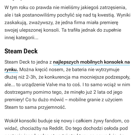
W tym roku co prawda nie mieliśmy jakiegoś zatrzęsienia,
ale i tak postanowiliśmy pochylić się nad tą kwestią. Wyniki
zaskakują, zważywszy, że jedna firma miała premierę
swojej ulepszonej konsoli. Ta trafiła jednak do zupełnie
innej kategorii…
Steam Deck
Steam Deck to jedna z
najlepszych mobilnych konsolek na
rynku.
Można kręcić nosem, że bateria nie wytrzymuje
dłużej niż 2-3h, że konkurencja ma mocniejsze podzespoły,
ale… to urządzenie Valve ma to coś. I to samo wciąż w nim
dostrzegamy pomimo tego, że minęło już 2 lata od jego
premiery! Co tu dużo mówić – mobilne granie z użyciem
Steam to sama przyjemność.
Wokół konsolki buduje się nowy i całkiem żywy fandom, co
widać, chociażby na Reddit. Do tego dochodzi osłoda pod