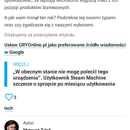
spowodować, że laptopy Microsoftu wygryzą maci z ich
pozycji produktów biznesowych.
A jak wam minął ten rok? Podzielcie się swoimi typami
oraz czy zgadzacie się z naszymi wyborami.
Dziękujemy za przeczytanie artykułu.
Ustaw GRYOnline.pl jako preferowane źródło wiadomości
w Google
WIĘCEJ:
„W obecnym stanie nie mogę polecić tego
urządzenia”. Użytkownik Steam Machine
szczerze o sprzęcie po miesiącu użytkowania

3
tech
Autor: