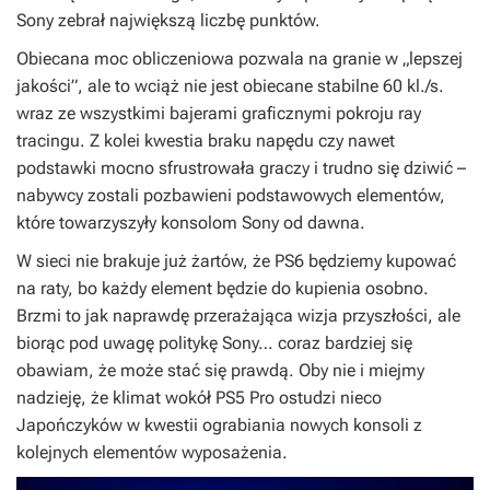
Sony zebrał największą liczbę punktów.
Obiecana moc obliczeniowa pozwala na granie w „lepszej
jakości”, ale to wciąż nie jest obiecane stabilne 60 kl./s.
wraz ze wszystkimi bajerami graficznymi pokroju ray
tracingu. Z kolei kwestia braku napędu czy nawet
podstawki mocno sfrustrowała graczy i trudno się dziwić –
nabywcy zostali pozbawieni podstawowych elementów,
które towarzyszyły konsolom Sony od dawna.
W sieci nie brakuje już żartów, że PS6 będziemy kupować
na raty, bo każdy element będzie do kupienia osobno.
Brzmi to jak naprawdę przerażająca wizja przyszłości, ale
biorąc pod uwagę politykę Sony… coraz bardziej się
obawiam, że może stać się prawdą. Oby nie i miejmy
nadzieję, że klimat wokół PS5 Pro ostudzi nieco
Japończyków w kwestii ograbiania nowych konsoli z
kolejnych elementów wyposażenia.