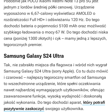
Podobnie jak POCO Xiaomi Redmi Note 13 pro 5G jest
jednym z lordów średniej półki cenowej. Urządzenie
wyposażono w 6,67-calowy wyświetlacz AMOLED o
rozdzielczości Full HD+ i odświeżaniu 120 Hz. Do tego
dochodzi bateria o pojemności 5100 mAh oraz możliwość
szybkiego ładowania o mocy 67 W. Do tego dochodzi niska
cena (poniżej 1300 złotych) i cyk – mamy jedną z lepszych,
tegorocznych premier.
Samsung Galaxy S24 Ultra
Tak, nie zabrakło miejsca dla flagowca i wśród nich wygrał
Samsung Galaxy S24 Ultra (sorry Apple). Co tu dużo mówić
i czarować – najlepszy tegoroczny smartfon od Samsunga
to wszechstronne urządzenie, które spełni oczekiwania
nawet najbardziej wymagających użytkowników, oferując
zaawansowane funkcje, wysoką wydajność i doskonałą
jakość wykonania. Do tego dochodzi aparat,
który potrafi
pozytywnie zaskoczyć
swojego użytkownika.