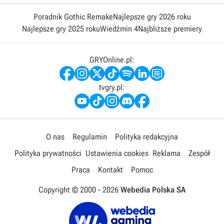
Poradnik Gothic Remake
Najlepsze gry 2026 roku
Najlepsze gry 2025 roku
Wiedźmin 4
Najbliższe premiery
GRYOnline.pl:
tvgry.pl:
O nas
Regulamin
Polityka redakcyjna
Polityka prywatności
Ustawienia cookies
Reklama
Zespół
Praca
Kontakt
Pomoc
Copyright © 2000 -
2026
Webedia Polska SA