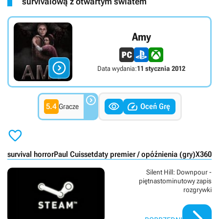
survivalową z otwartym światem
Amy

Data wydania:
11 stycznia 2012



5.4
Oceń Grę
Gracze

survival horror
Paul Cuisset
daty premier / opóźnienia (gry)
X360
P
Silent Hill: Downpour -
piętnastominutowy zapis
rozgrywki