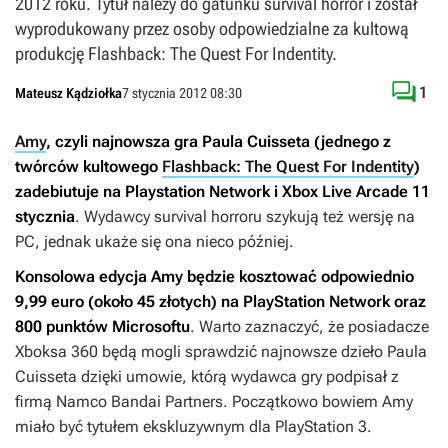
2012 roku. Tytuł należy do gatunku survival horror i został
wyprodukowany przez osoby odpowiedzialne za kultową
produkcję Flashback: The Quest For Indentity.

1
Mateusz Kądziołka
7 stycznia 2012 08:30
Amy
, czyli najnowsza gra Paula Cuisseta (jednego z
twórców kultowego
Flashback: The Quest For Indentity
)
zadebiutuje na Playstation Network i Xbox Live Arcade 11
stycznia
. Wydawcy survival horroru szykują też wersję na
PC, jednak ukaże się ona nieco później.
Konsolowa edycja
Amy
będzie kosztować odpowiednio
9,99 euro (około 45 złotych) na PlayStation Network oraz
800 punktów Microsoftu
. Warto zaznaczyć, że posiadacze
Xboksa 360 będą mogli sprawdzić najnowsze dzieło Paula
Cuisseta dzięki umowie, którą wydawca gry podpisał z
firmą Namco Bandai Partners. Początkowo bowiem
Amy
miało być tytułem ekskluzywnym dla PlayStation 3.