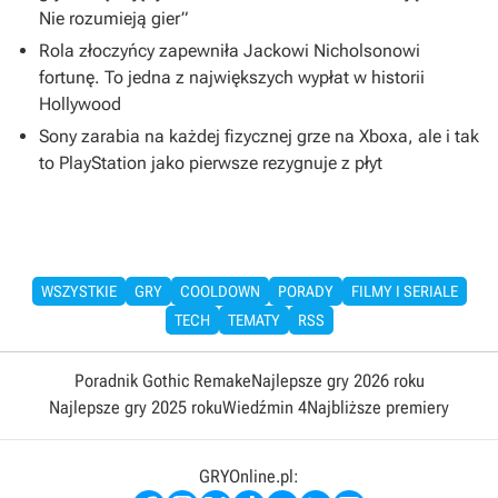
Nie rozumieją gier”
Rola złoczyńcy zapewniła Jackowi Nicholsonowi
fortunę. To jedna z największych wypłat w historii
Hollywood
Sony zarabia na każdej fizycznej grze na Xboxa, ale i tak
to PlayStation jako pierwsze rezygnuje z płyt
WSZYSTKIE
GRY
COOLDOWN
PORADY
FILMY I SERIALE
TECH
TEMATY
RSS
Poradnik Gothic Remake
Najlepsze gry 2026 roku
Najlepsze gry 2025 roku
Wiedźmin 4
Najbliższe premiery
GRYOnline.pl: