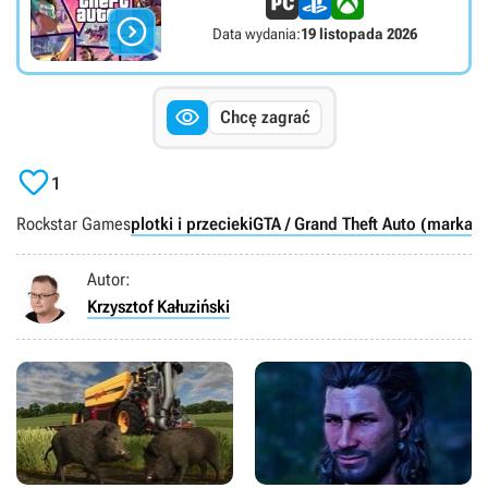

Data wydania:
19 listopada 2026

Chcę zagrać

1
Rockstar Games
plotki i przecieki
GTA / Grand Theft Auto (marka)
Autor:
Krzysztof Kałuziński