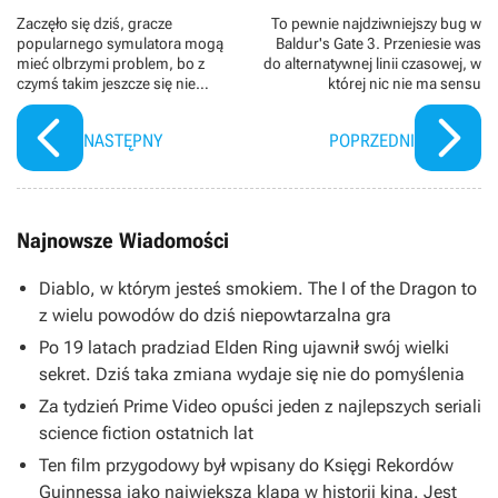
Zaczęło się dziś, gracze
To pewnie najdziwniejszy bug w
popularnego symulatora mogą
Baldur's Gate 3. Przeniesie was
mieć olbrzymi problem, bo z
do alternatywnej linii czasowej, w
czymś takim jeszcze się nie
której nic nie ma sensu
zetknęli. FS 25 wprowadza
niespodziewane zagrożenie
NASTĘPNY
POPRZEDNI
Najnowsze Wiadomości
Diablo, w którym jesteś smokiem. The I of the Dragon to
z wielu powodów do dziś niepowtarzalna gra
Po 19 latach pradziad Elden Ring ujawnił swój wielki
sekret. Dziś taka zmiana wydaje się nie do pomyślenia
Za tydzień Prime Video opuści jeden z najlepszych seriali
science fiction ostatnich lat
Ten film przygodowy był wpisany do Księgi Rekordów
Guinnessa jako największa klapa w historii kina. Jest