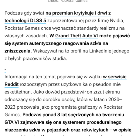
Źródło: Rockstar Games
.
Podczas gdy świat
na przemian krytykuje i drwi z
technologii DLSS 5
zaprezentowanej przez firmę Nvidia,
Rockstar Games chce wyznaczać standardy realizmu na
własnych zasadach.
W
Grand Theft Auto VI
może pojawić
się system autentycznego reagowania szkła na
zniszczenia.
Wskazywał na to profil na LinkedInie jednego
z byłych pracowników studia.
-
Informacja na ten temat pojawiła się w wątku
w serwisie
Reddit
rozpoczętym przez użytkownika o pseudonimie
esketitethan. Jako dowód przedstawił on zrzut ekranu
odnoszący się do dorobku osoby, która w latach 2020–
2023 pracowała jako programista graficzny w Rockstar
Games.
Podczas ponad 3 lat spędzonych na tworzeniu
GTA VI
zajmowała się ona systemem proceduralnego
niszczenia szkła w pojazdach oraz rekwizytach – w opisie