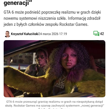
generacji”
GTA 6 może podnieść poprzeczkę realizmu w grach dzięki
nowemu systemowi niszczenia szkła. Informację zdradził
jeden z byłych członków zespołu Rockstar Games.

42
Krzysztof Kałuziński
24 marca 2026 17:19
GTA 6 może przesunąć granicę realizmu w grach na niespotykaną dotąd
skalę. Rockstar Games ma szansę zachwycić systemem „nowej generacji”