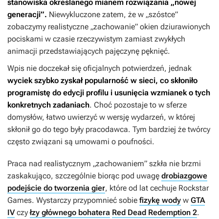
stanowiska określanego mianem rozwiązania „nowej
generacji”.
Niewykluczone zatem, że w „szóstce”
zobaczymy realistyczne „zachowanie” okien dziurawionych
pociskami w czasie rzeczywistym zamiast zwykłych
animacji przedstawiających pajęczynę pęknięć.
Wpis nie doczekał się oficjalnych potwierdzeń, jednak
wyciek szybko zyskał popularność w sieci, co skłoniło
programistę do edycji profilu i usunięcia wzmianek o tych
konkretnych zadaniach
. Choć pozostaje to w sferze
domysłów, łatwo uwierzyć w wersję wydarzeń, w której
skłonił go do tego były pracodawca. Tym bardziej że twórcy
często związani są umowami o poufności.
Praca nad realistycznym „zachowaniem” szkła nie brzmi
zaskakująco, szczególnie biorąc pod uwagę
drobiazgowe
podejście do tworzenia gier
, które od lat cechuje Rockstar
Games. Wystarczy przypomnieć sobie
fizykę wody
w
GTA
IV
czy
łzy głównego bohatera
Red Dead Redemption 2
.