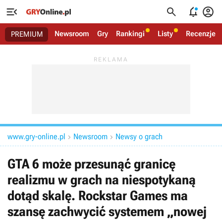




Newsroom
Gry
Rankingi
Listy
Recenzje
PREMIUM
www.gry-online.pl
Newsroom
Newsy o grach


GTA 6 może przesunąć granicę
realizmu w grach na niespotykaną
dotąd skalę. Rockstar Games ma
szansę zachwycić systemem „nowej