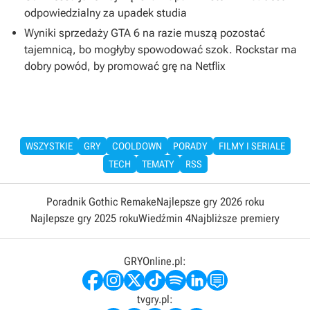
odpowiedzialny za upadek studia
Wyniki sprzedaży GTA 6 na razie muszą pozostać
tajemnicą, bo mogłyby spowodować szok. Rockstar ma
dobry powód, by promować grę na Netflix
WSZYSTKIE
GRY
COOLDOWN
PORADY
FILMY I SERIALE
TECH
TEMATY
RSS
Poradnik Gothic Remake
Najlepsze gry 2026 roku
Najlepsze gry 2025 roku
Wiedźmin 4
Najbliższe premiery
GRYOnline.pl:
tvgry.pl: