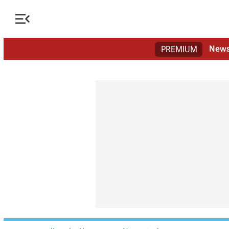

New
PREMIUM