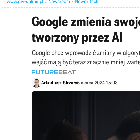
www.gry-online.pl
Newsroom
Newsy tech


Google zmienia swoj
tworzony przez AI
Google chce wprowadzić zmiany w algoryt
wejść mają być teraz znacznie mniej wart
Arkadiusz Strzała
6 marca 2024 15:03