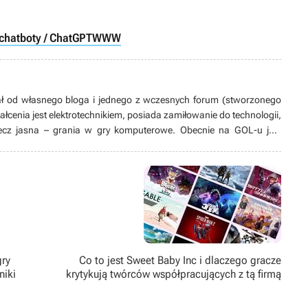
chatboty / ChatGPT
WWW
ł od własnego bloga i jednego z wczesnych forum (stworzonego
ałcenia jest elektrotechnikiem, posiada zamiłowanie do technologii,
zecz jasna – grania w gry komputerowe. Obecnie na GOL-u jest
i, a współpracę z serwisem rozpoczął w kwietniu 2020 roku.
etyce i kosmosie. Nie stroni jednak od tematów luźniejszych lub z
lmy science fiction i motoryzacyjne vlogi na YouTube. Gry uruchamia
iek posiada krótki staż konsolowy. Preferuje strategie czasu
latory.
gry
Co to jest Sweet Baby Inc i dlaczego gracze
niki
krytykują twórców współpracujących z tą firmą