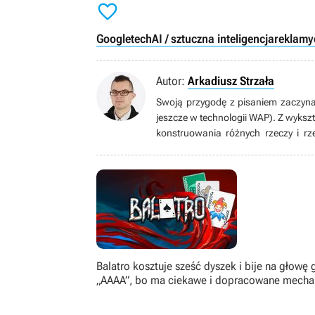

Google
tech
AI / sztuczna inteligencja
reklamy
Autor:
Arkadiusz Strzała
Swoją przygodę z pisaniem zaczyna
jeszcze w technologii WAP). Z wykszt
konstruowania różnych rzeczy i r
newsmanem i autorem publicystyk
Specjalizuje się w tekstach o energ
innych dziedzin. Uwielbia oglądać fi
głównie na komputerze PC, aczkolw
rzeczywistego, FPS-y i wszelkie symu
Balatro kosztuje sześć dyszek i bije na głowę 
„AAAA”, bo ma ciekawe i dopracowane mecha