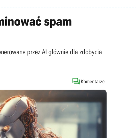
iminować spam
enerowane przez AI głównie dla zdobycia

Komentarze