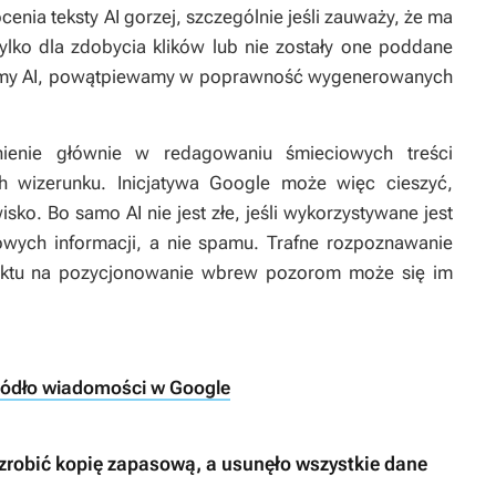
ocenia teksty AI gorzej, szczególnie jeśli zauważy, że ma
ylko dla zdobycia klików lub nie zostały one poddane
ufamy AI, powątpiewamy w poprawność wygenerowanych
nienie głównie w redagowaniu śmieciowych treści
h wizerunku. Inicjatywa Google może więc cieszyć,
o. Bo samo AI nie jest złe, jeśli wykorzystywane jest
ych informacji, a nie spamu. Trafne rozpoznawanie
faktu na pozycjonowanie wbrew pozorom może się im
ródło wiadomości w Google
 zrobić kopię zapasową, a usunęło wszystkie dane