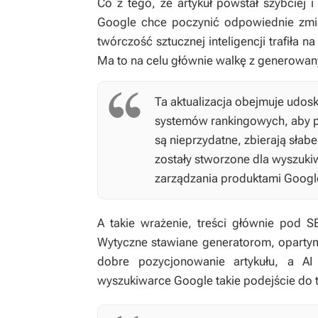
Co z tego, że artykuł powstał szybciej i
Google chce poczynić odpowiednie zmia
twórczość sztucznej inteligencji trafiła n
Ma to na celu głównie walkę z generow
Ta aktualizacja obejmuje udos
systemów rankingowych, aby p
są nieprzydatne, zbierają słab
zostały stworzone dla wyszukiwa
zarządzania produktami Googl
A takie wrażenie, treści głównie pod S
Wytyczne stawiane generatorom, opartym 
dobre pozycjonowanie artykułu, a A
wyszukiwarce Google takie podejście do 