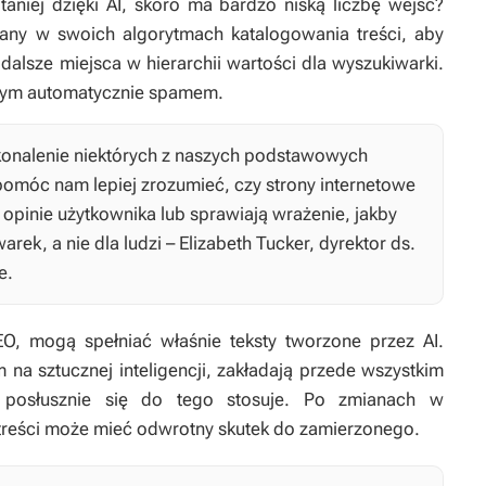
 taniej dzięki AI, skoro ma bardzo niską liczbę wejść?
ny w swoich algorytmach katalogowania treści, aby
a dalsze miejsca w hierarchii wartości dla wyszukiwarki.
anym automatycznie spamem.
konalenie niektórych z naszych podstawowych
omóc nam lepiej zrozumieć, czy strony internetowe
e opinie użytkownika lub sprawiają wrażenie, jakby
rek, a nie dla ludzi – Elizabeth Tucker, dyrektor ds.
e.
EO, mogą spełniać właśnie teksty tworzone przez AI.
na sztucznej inteligencji, zakładają przede wszystkim
I posłusznie się do tego stosuje. Po zmianach w
treści może mieć odwrotny skutek do zamierzonego.