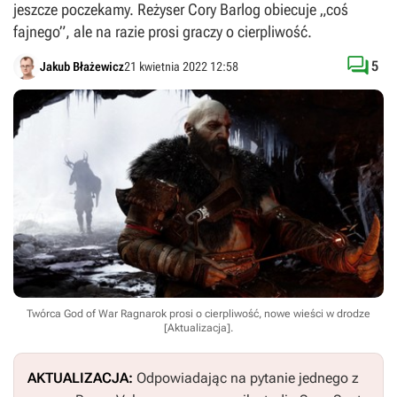
jeszcze poczekamy. Reżyser Cory Barlog obiecuje „coś
fajnego”, ale na razie prosi graczy o cierpliwość.

5
Jakub Błażewicz
21 kwietnia 2022 12:58
Twórca God of War Ragnarok prosi o cierpliwość, nowe wieści w drodze
[Aktualizacja].
AKTUALIZACJA:
Odpowiadając na pytanie jednego z