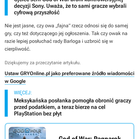
decyzji Sony. Uważa, że to sami gracze wybrali
cyfrową przyszłość
Nie jest jasne, czy owa „fajna” rzecz odnosi się do samej
gry, czy też dotyczącego jej ogłoszenia. Tak czy owak na
razie lepiej posłuchać rady Barloga i uzbroić się w
cierpliwość.
Dziękujemy za przeczytanie artykułu.
Ustaw GRYOnline.pl jako preferowane źródło wiadomości
w Google
WIĘCEJ:
Meksykańska posłanka pomogła obronić graczy
przed podatkiem, a teraz bierze na cel
PlayStation bez płyt
God of War: Ragnarok