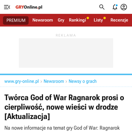




Newsroom
Gry
Rankingi
Listy
Recenzje
PREMIUM
www.gry-online.pl
Newsroom
Newsy o grach


Twórca God of War Ragnarok prosi o
cierpliwość, nowe wieści w drodze
[Aktualizacja]
Na nowe informacje na temat gry God of War: Ragnarok