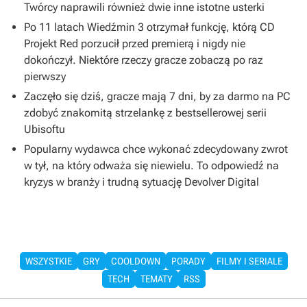
Twórcy naprawili również dwie inne istotne usterki
Po 11 latach Wiedźmin 3 otrzymał funkcję, którą CD
Projekt Red porzucił przed premierą i nigdy nie
dokończył. Niektóre rzeczy gracze zobaczą po raz
pierwszy
Zaczęło się dziś, gracze mają 7 dni, by za darmo na PC
zdobyć znakomitą strzelankę z bestsellerowej serii
Ubisoftu
Popularny wydawca chce wykonać zdecydowany zwrot
w tył, na który odważa się niewielu. To odpowiedź na
kryzys w branży i trudną sytuację Devolver Digital
WSZYSTKIE
GRY
COOLDOWN
PORADY
FILMY I SERIALE
TECH
TEMATY
RSS