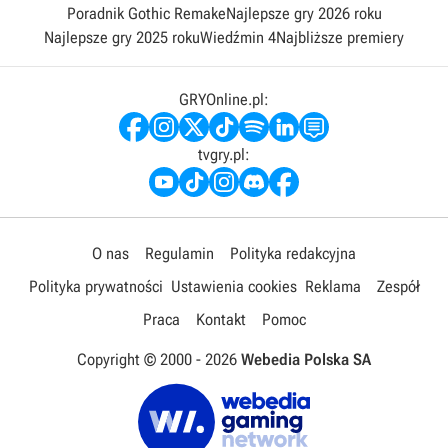
Poradnik Gothic Remake
Najlepsze gry 2026 roku
Najlepsze gry 2025 roku
Wiedźmin 4
Najbliższe premiery
GRYOnline.pl:
tvgry.pl:
O nas
Regulamin
Polityka redakcyjna
Polityka prywatności
Ustawienia cookies
Reklama
Zespół
Praca
Kontakt
Pomoc
Copyright © 2000 -
2026
Webedia Polska SA