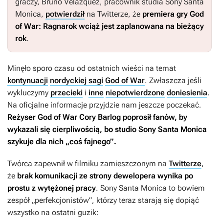
graczy, Bruno Velazquez, pracownik studia Sony Santa
Monica,
potwierdził
na Twitterze, że
premiera gry
God
of War: Ragnarok
wciąż jest zaplanowana na bieżący
rok
.
Minęło sporo czasu od ostatnich wieści na temat
kontynuacji
nordyckiej sagi
God of War
. Zwłaszcza jeśli
wykluczymy
przecieki
i
inne
niepotwierdzone
doniesienia
.
Na oficjalne informacje przyjdzie nam jeszcze poczekać.
Reżyser
God of War
Cory Barlog poprosił fanów, by
wykazali się cierpliwością, bo studio Sony Santa Monica
szykuje dla nich „coś fajnego”.
Twórca zapewnił w filmiku zamieszczonym na
Twitterze
,
że
brak komunikacji ze strony dewelopera wynika po
prostu z wytężonej pracy
. Sony Santa Monica to bowiem
zespół „perfekcjonistów”, którzy teraz starają się dopiąć
wszystko na ostatni guzik: