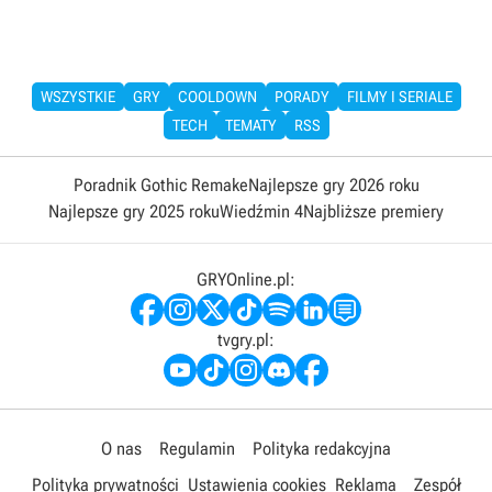
WSZYSTKIE
GRY
COOLDOWN
PORADY
FILMY I SERIALE
TECH
TEMATY
RSS
Poradnik Gothic Remake
Najlepsze gry 2026 roku
Najlepsze gry 2025 roku
Wiedźmin 4
Najbliższe premiery
GRYOnline.pl:
tvgry.pl:
O nas
Regulamin
Polityka redakcyjna
Polityka prywatności
Ustawienia cookies
Reklama
Zespół