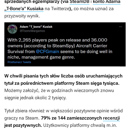
sprzedanych egzemplarzy (via
SteamDB
i
konto Adama
„T-Bone'a" Kusiaka
na Twitterze
),
co można uznać za
przyzwoity wynik.
W chwili pisania tych słów liczba osób uruchamiających
tytuł za pośrednictwem platformy Steam sięga tysiąca.
Możemy założyć, że w godzinach wieczornych znowu
sięgnie jednak okolic 2 tysięcy.
Tytuł zbiera również w większości pozytywne opinie wśród
graczy na Steam.
79% ze 144 zamieszczonych
recenzji
jest pozytywnych.
Użytkownicy platformy chwalą m.in.