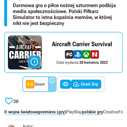
Darmowa gra o piłce nożnej szturmem podbija
media społecznościowe. Polski Piłkarz
Simulator to istna kopalnia memów, w której
nikt nie jest bezpieczny
Aircraft Carrier Survival

Data wydania:
20 kwietnia 2022



6.0
Oceń Grę
Steam

20
II wojna światowa
premiera (gry)
PlayWay
polskie gry
CreativeFor
Autor: