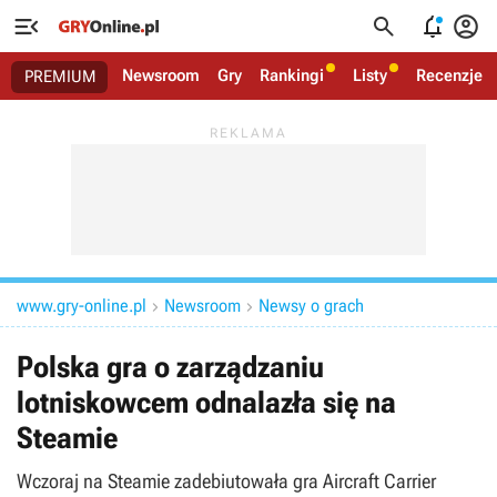




Newsroom
Gry
Rankingi
Listy
Recenzje
PREMIUM
www.gry-online.pl
Newsroom
Newsy o grach


Polska gra o zarządzaniu
lotniskowcem odnalazła się na
Steamie
Wczoraj na Steamie zadebiutowała gra Aircraft Carrier