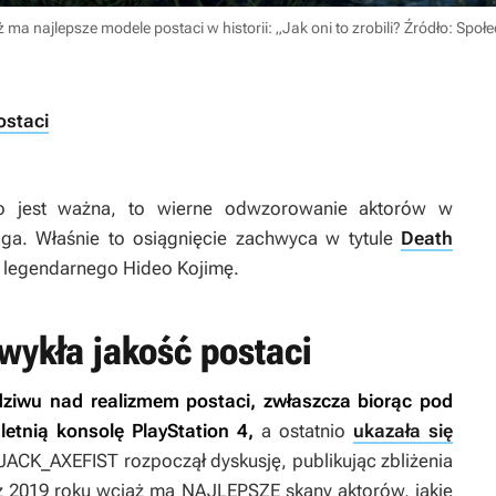
ma najlepsze modele postaci w historii: „Jak oni to zrobili?
Źródło: Społ
ostaci
eo jest ważna, to wierne odwzorowanie aktorów w
liga. Właśnie to osiągnięcie zachwyca w tytule
Death
 legendarnego Hideo Kojimę.
wykła jakość postaci
dziwu nad realizmem postaci, zwłaszcza biorąc pod
etnią konsolę PlayStation 4,
a ostatnio
ukazała się
JACK_AXEFIST rozpoczął dyskusję, publikując zbliżenia
 2019 roku wciąż ma NAJLEPSZE skany aktorów, jakie