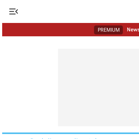

New
PREMIUM