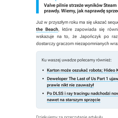
Valve pilnie strzeże wyników Steam 
prawdy. Wiemy, jak naprawdę sprzed
Już w przyszłym roku ma się ukazać sequ
the Beach
, które zapowiada się rów
wskazuje na to, że Japończyk po raz k
dostarczy graczom niezapomnianych wra
Ku waszej uwadze polecamy również:
Karton może oszukać robota; Hideo K
Deweloper The Last of Us Part 1 ujaw
prawie nikt nie zauważył
Po DLSS i ray tracingu nadchodzi now
nawet na starszym sprzęcie
Dziękujemy za przeczytanie artykułu.