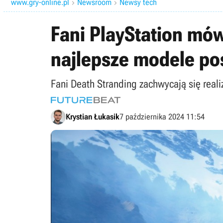
www.gry-online.pl
Newsroom
Newsy tech


Fani PlayStation mów
najlepsze modele post
Fani Death Stranding zachwycają się real
Krystian Łukasik
7 października 2024 11:54