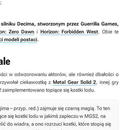
;
 silniku Decima, stworzonym przez Guerrilla Games,
zon: Zero Dawn
i
Horizon: Forbidden West
. Obie te
ci modeli postaci
.
ale
ności w odwzorowaniu aktorów, ale również dbałości o
przywołał ciekawostkę z
Metal Gear Solid 2
, innej gry
 2 zaimplementowano topiące się kostki lodu.
ima – przyp. red.) zajmuje się czarną magią. To ten
iące się kostki lodu w jakimś zapleczu w
MGS2
, na
lić do wiadra, a ono rozrzuci kostki, które stopią się