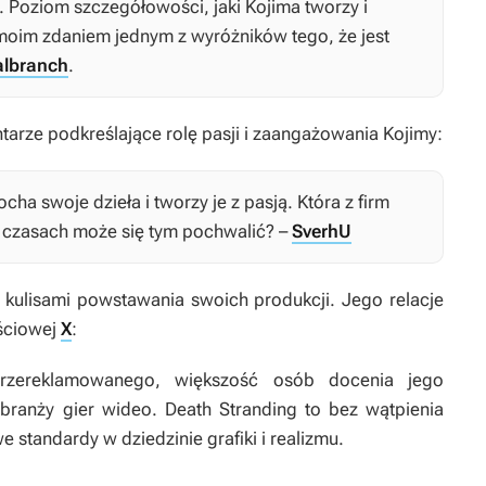
. Poziom szczegółowości, jaki Kojima tworzy i
moim zdaniem jednym z wyróżników tego, że jest
albranch
.
arze podkreślające rolę pasji i zaangażowania Kojimy:
cha swoje dzieła i tworzy je z pasją. Która z firm
 czasach może się tym pochwalić? –
SverhU
 kulisami powstawania swoich produkcji. Jego relacje
ściowej
X
:
rzereklamowanego, większość osób docenia jego
 branży gier wideo.
Death Stranding
to bez wątpienia
 standardy w dziedzinie grafiki i realizmu.