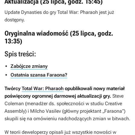
Aktualizacja (25 lipca, godz. 15:45)
Update
Dynasties
do gry
Total War: Pharaoh
jest już
dostępny.
Oryginalna wiadomość (25 lipca, godz.
13:35)
Spis treści:
Zabójcze zmiany
Ostatnia szansa Faraona?
Twórcy
Total War: Pharaoh
opublikowali nowy materiał
poświęcony ogromnej darmowej aktualizacji gry.
Steve
Coleman (menadżer ds. społeczności w studiu Creative
Assembly) i Milcho Vasilev (główny projektant „
Faraona
”)
skupili się na omówieniu nadchodzących zmian w bitwach.
W teorii deweloperzy opisali już wszystkie nowości w