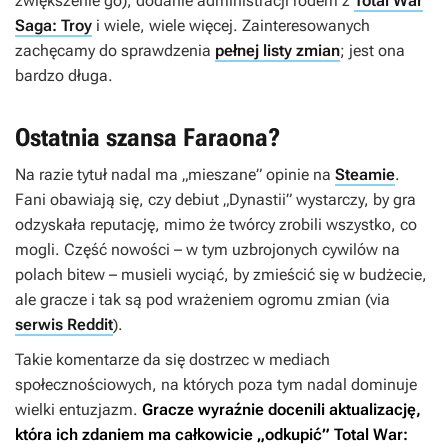
zwiększenie go), dodanie administracji rodem z
Total War
Saga: Troy
i wiele, wiele więcej. Zainteresowanych
zachęcamy do sprawdzenia
pełnej listy zmian
; jest ona
bardzo długa.
Ostatnia szansa Faraona?
Na razie tytuł nadal ma „mieszane” opinie na
Steamie
.
Fani obawiają się, czy debiut „
Dynastii
” wystarczy, by gra
odzyskała reputację, mimo że twórcy zrobili wszystko, co
mogli. Część nowości – w tym uzbrojonych cywilów na
polach bitew – musieli wyciąć, by zmieścić się w budżecie,
ale gracze i tak są pod wrażeniem ogromu zmian (via
serwis Reddit
).
Takie komentarze da się dostrzec w mediach
społecznościowych, na których poza tym nadal dominuje
wielki entuzjazm.
Gracze wyraźnie docenili aktualizację,
która ich zdaniem ma całkowicie „odkupić”
Total War: