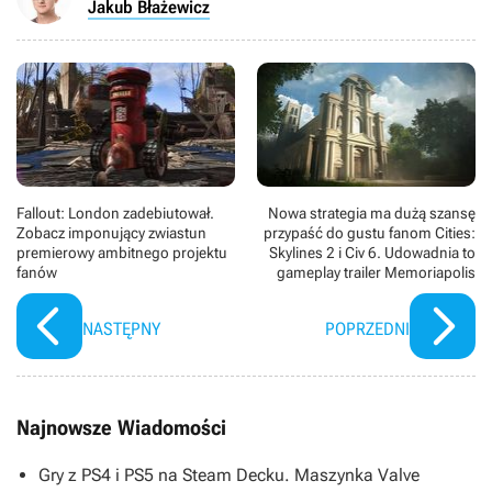
Jakub Błażewicz
Fallout: London zadebiutował.
Nowa strategia ma dużą szansę
Zobacz imponujący zwiastun
przypaść do gustu fanom Cities:
premierowy ambitnego projektu
Skylines 2 i Civ 6. Udowadnia to
fanów
gameplay trailer Memoriapolis
NASTĘPNY
POPRZEDNI
Najnowsze Wiadomości
Gry z PS4 i PS5 na Steam Decku. Maszynka Valve