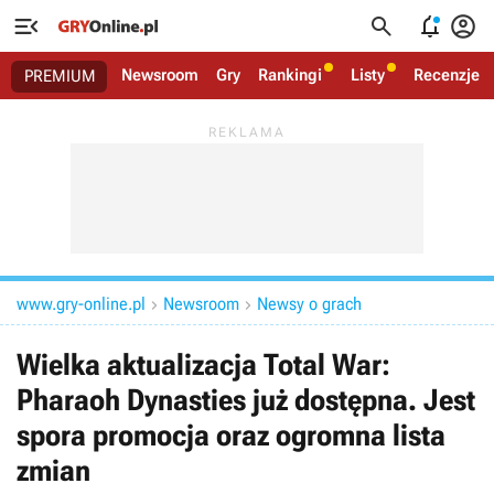




Newsroom
Gry
Rankingi
Listy
Recenzje
PREMIUM
www.gry-online.pl
Newsroom
Newsy o grach


Wielka aktualizacja Total War:
Pharaoh Dynasties już dostępna. Jest
spora promocja oraz ogromna lista
zmian