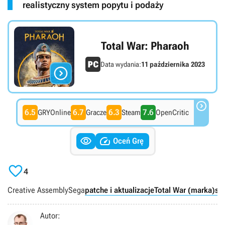
realistyczny system popytu i podaży
Total War: Pharaoh
Data wydania:
11 października 2023


6.5
6.7
6.3
7.6
GRYOnline
Gracze
Steam
OpenCritic


Oceń Grę

4
Creative Assembly
Sega
patche i aktualizacje
Total War (marka)
st
Autor: