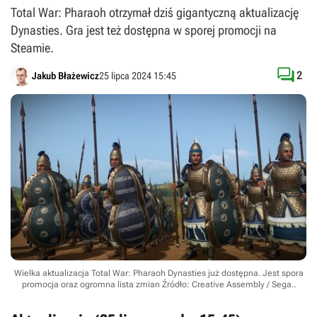
Total War: Pharaoh otrzymał dziś gigantyczną aktualizację
Dynasties. Gra jest też dostępna w sporej promocji na
Steamie.

2
Jakub Błażewicz
25 lipca 2024 15:45
Wielka aktualizacja Total War: Pharaoh Dynasties już dostępna. Jest spora
promocja oraz ogromna lista zmian
Źródło: Creative Assembly / Sega.
.