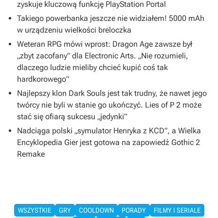
zyskuje kluczową funkcję PlayStation Portal
Takiego powerbanka jeszcze nie widziałem! 5000 mAh
w urządzeniu wielkości breloczka
Weteran RPG mówi wprost: Dragon Age zawsze był
„zbyt zacofany” dla Electronic Arts. „Nie rozumieli,
dlaczego ludzie mieliby chcieć kupić coś tak
hardkorowego”
Najlepszy klon Dark Souls jest tak trudny, że nawet jego
twórcy nie byli w stanie go ukończyć. Lies of P 2 może
stać się ofiarą sukcesu „jedynki”
Nadciąga polski „symulator Henryka z KCD”, a Wielka
Encyklopedia Gier jest gotowa na zapowiedź Gothic 2
Remake
WSZYSTKIE
GRY
COOLDOWN
PORADY
FILMY I SERIALE