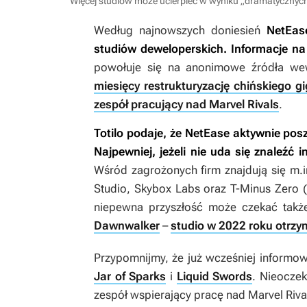
Więcej studiów może ucierpieć w wyniku „dramatycznych d
Według najnowszych doniesień
NetEas
studiów deweloperskich. Informacje na
powołuje się na anonimowe źródła wew
miesięcy restrukturyzację chińskiego g
zespół pracujący nad Marvel Rivals
.
Totilo podaje, że NetEase aktywnie po
Najpewniej, jeżeli nie uda się znaleźć
Wśród zagrożonych firm znajdują się m.
Studio, Skybox Labs oraz T-Minus Zero (
niepewna przyszłość może czekać takż
Dawnwalker
–
studio w 2022 roku otrz
Przypomnijmy, że już wcześniej informo
Jar of Sparks
i
Liquid Swords
. Nieoczek
zespół wspierający pracę nad
Marvel Riva