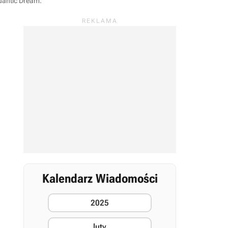
uantic Dream
.
Kalendarz Wiadomości
2025
luty