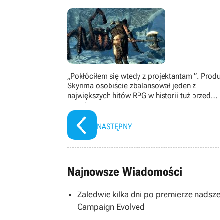
nadrabia to, co go ominęło za dzie
może najlepsza”. W wolnym czasie czy
fanem mangi Berserk i filmów od wy
„Pokłóciłem się wtedy z projektantami”. Prod
Skyrima osobiście zbalansował jeden z
największych hitów RPG w historii tuż przed
premierą
NASTĘPNY
Najnowsze Wiadomości
Zaledwie kilka dni po premierze nadsze
Campaign Evolved