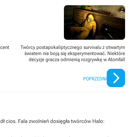
ciaka. O każdej produkcji soulsborne mówi, że „to dobra gra, być
ta książki, które nikogo nie interesują i chodzi na siłownię. Jest
twórni A24.
ucent
Twórcy postapokaliptycznego survivalu z otwartym
światem nie boją się eksperymentować. Niektóre
decyzje gracza odmienią rozgrywkę w Atomfall
POPRZEDNI
dł cios. Fala zwolnień dosięgła twórców Halo: