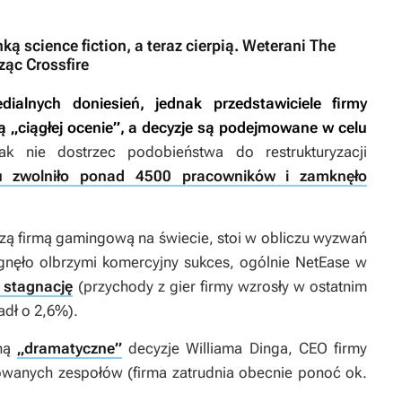
ą science fiction, a teraz cierpią. Weterani The
rząc Crossfire
dialnych doniesień, jednak przedstawiciele firmy
ją „ciągłej ocenie”, a decyzje są podejmowane w celu
k nie dostrzec podobieństwa do restrukturyzacji
u zwolniło ponad 4500 pracowników i zamknęło
szą firmą gamingową na świecie, stoi w obliczu wyzwań
nęło olbrzymi komercyjny sukces, ogólnie NetEase w
 stagnację
(przychody z gier firmy wzrosły w ostatnim
adł o 2,6%).
gną
„dramatyczne”
decyzje Williama Dinga, CEO firmy
idowanych zespołów (firma zatrudnia obecnie ponoć ok.