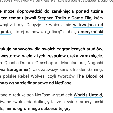
ecyzji” wydawcy Marvel Rivals. Na liście jest polski deweloper
Źródło: Q
e może doprowadzić do zamknięcia ponad tuzina
 ten temat ujawnił
Stephen Totilo z Game File
, który
nątrz firmy. Decyzje te wpisują się
w trwającą od
iganta
, której najnowszą „ofiarą” stał się
amerykański
szukuje nabywców dla swoich zagranicznych studiów.
 inwestorów, wiele z tych zespołów czeka zamknięcie.
in. Quantic Dream, Grasshopper Manufacture, Nagoshi
via Eurogamer
). Jak zauważył serwis Insider Gaming,
e polskie Rebel Wolves, czyli twórców
The Blood of
ymało wsparcie finansowe od NetEase
.
wano o redukcjach NetEase w studiach
Worlds Untold
,
iwane zwolnienia dotknęły także niewielki amerykański
ls
,
mimo ogromnego sukcesu tej gry
.