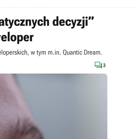
atycznych decyzji”
weloper
weloperskich, w tym m.in. Quantic Dream.

3