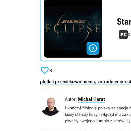
Star
D


3
plotki i przecieki
zwolnienia, zatrudnienia
res
Autor:
Michał Harat
Ukończył filologię polską ze specja
kiedy starszy kuzyn włączył mu zaku
piwnicy swojego kumpla z zerówki (j
wyłącznie na konsolach, głównie na