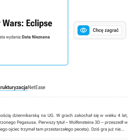
 Wars: Eclipse

Chcę zagrać
ata wydania:
Data Nieznana
trukturyzacja
NetEase
lnością dziennikarską na UG. W grach zakochał się w wieku 4 lat,
rzonego Pegasusa. Pierwszy tytuł – Wolfensteina 3D – przeszedł w
ego ojciec trzymał tam przestarzałego peceta). Dziś gra już niemal
 Switchu i PlayStation, ale ma też sporo retrosprzętu, na którym