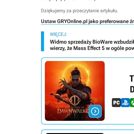
Dziękujemy za przeczytanie artykułu.
Ustaw GRYOnline.pl jako preferowane ź
WIĘCEJ:
Widmo sprzedaży BioWare wzbudziło
wierzy, że Mass Effect 5 w ogóle po
T
