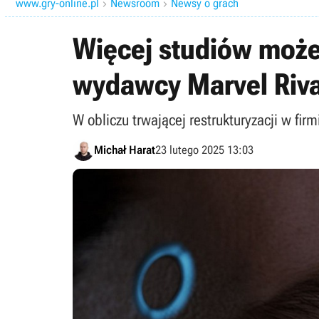
www.gry-online.pl
Newsroom
Newsy o grach


Więcej studiów może
wydawcy Marvel Rival
W obliczu trwającej restrukturyzacji w f
Michał Harat
23 lutego 2025 13:03