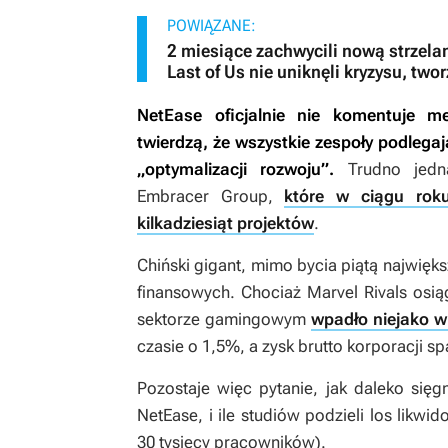
POWIĄZANE:
2 miesiące zachwycili nową strzelank
Last of Us nie uniknęli kryzysu, two
NetEase oficjalnie nie komentuje me
twierdzą, że wszystkie zespoły podlega
„optymalizacji rozwoju”.
Trudno jedna
Embracer Group,
które w ciągu rok
kilkadziesiąt projektów
.
Chiński gigant, mimo bycia piątą najwięk
finansowych. Chociaż
Marvel Rivals
osiąg
sektorze gamingowym
wpadło niejako w
czasie o 1,5%, a zysk brutto korporacji sp
Pozostaje więc pytanie, jak daleko się
NetEase, i ile studiów podzieli los likw
30 tysięcy pracowników).