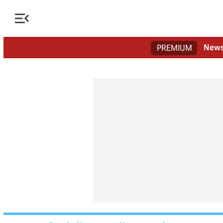

New
PREMIUM