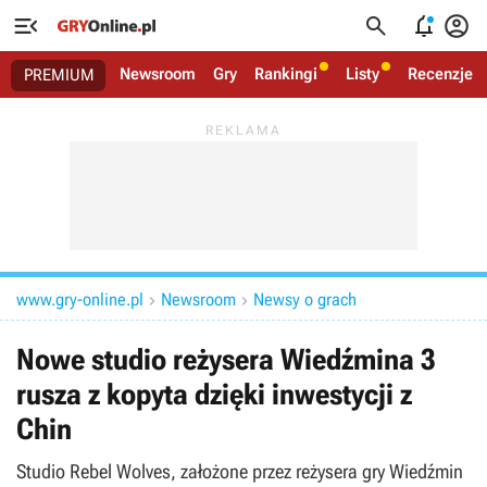




Newsroom
Gry
Rankingi
Listy
Recenzje
PREMIUM
www.gry-online.pl
Newsroom
Newsy o grach


Nowe studio reżysera Wiedźmina 3
rusza z kopyta dzięki inwestycji z
Chin
Studio Rebel Wolves, założone przez reżysera gry Wiedźmin