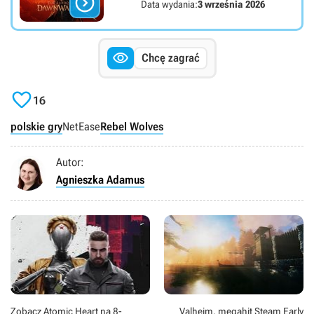

Data wydania:
3 września 2026

Chcę zagrać

16
polskie gry
NetEase
Rebel Wolves
Autor:
Agnieszka Adamus
Zobacz Atomic Heart na 8-
Valheim, megahit Steam Early