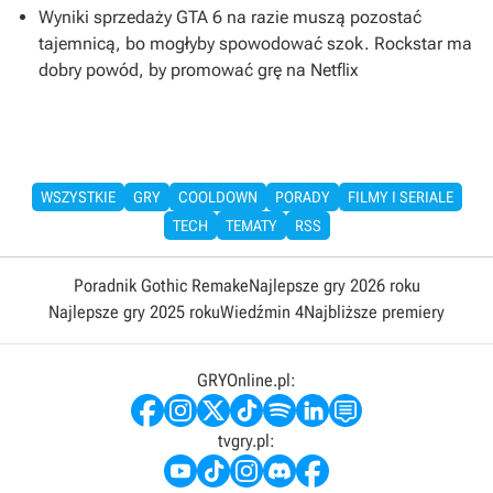
Wyniki sprzedaży GTA 6 na razie muszą pozostać
tajemnicą, bo mogłyby spowodować szok. Rockstar ma
dobry powód, by promować grę na Netflix
WSZYSTKIE
GRY
COOLDOWN
PORADY
FILMY I SERIALE
TECH
TEMATY
RSS
Poradnik Gothic Remake
Najlepsze gry 2026 roku
Najlepsze gry 2025 roku
Wiedźmin 4
Najbliższe premiery
GRYOnline.pl:
tvgry.pl: