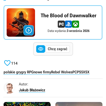
The Blood of Dawnwalker

Data wydania:
3 września 2026

Chcę zagrać

114
polskie gry
gry RPG
nowe firmy
Rebel Wolves
PC
PS5
XSX
Autor:
Jakub Błażewicz