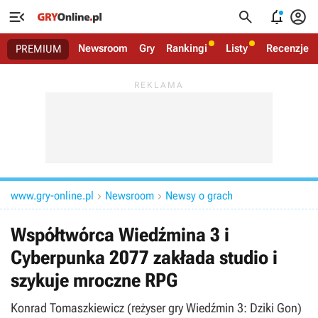




Newsroom
Gry
Rankingi
Listy
Recenzje
PREMIUM
www.gry-online.pl
Newsroom
Newsy o grach


Współtwórca Wiedźmina 3 i
Cyberpunka 2077 zakłada studio i
szykuje mroczne RPG
Konrad Tomaszkiewicz (reżyser gry Wiedźmin 3: Dziki Gon)