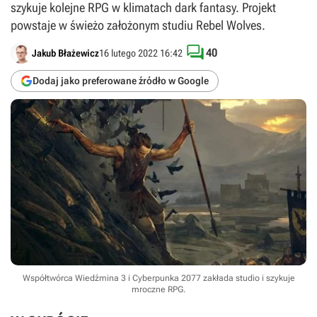
szykuje kolejne RPG w klimatach dark fantasy. Projekt
powstaje w świeżo założonym studiu Rebel Wolves.

40
Jakub Błażewicz
16 lutego 2022 16:42
Dodaj jako preferowane źródło w Google
Współtwórca Wiedźmina 3 i Cyberpunka 2077 zakłada studio i szykuje
mroczne RPG.