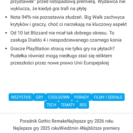
przystawek” przed listopadową premierą. Wydawca nie
wyklucza, że kiedyś gra trafi na płytę
Nota 94% nie pozostawia złudzeń. Big Walk zachwyca
krytyków i graczy, choć ci narzekają na kluczowy aspekt
Od 10 lat Blizzard nie miał tak dobrego okresu. To
zasługa Diablo 4 i niespodziewanego czarnego konia
Gracze PlayStation stracą nie tylko gry na płytach?
Pudełka również mogą niedługo stać się reliktem
przeszłości przez nowe prawo Unii Europejskiej
WSZYSTKIE
GRY
COOLDOWN
PORADY
FILMY I SERIALE
TECH
TEMATY
RSS
Poradnik Gothic Remake
Najlepsze gry 2026 roku
Najlepsze gry 2025 roku
Wiedźmin 4
Najbliższe premiery