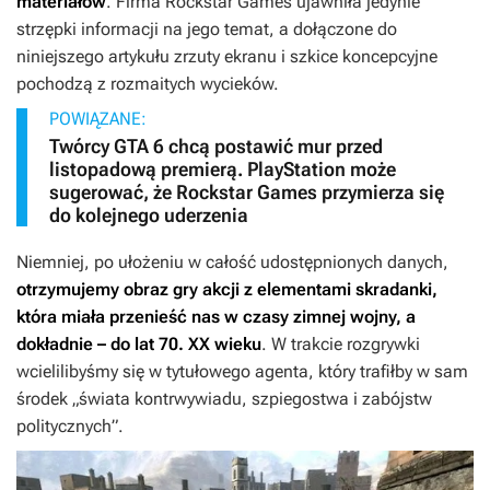
materiałów
. Firma Rockstar Games ujawniła jedynie
strzępki informacji na jego temat, a dołączone do
niniejszego artykułu zrzuty ekranu i szkice koncepcyjne
pochodzą z rozmaitych wycieków.
POWIĄZANE:
Twórcy GTA 6 chcą postawić mur przed
listopadową premierą. PlayStation może
sugerować, że Rockstar Games przymierza się
do kolejnego uderzenia
Niemniej, po ułożeniu w całość udostępnionych danych,
otrzymujemy obraz gry akcji z elementami skradanki,
która miała przenieść nas w czasy zimnej wojny, a
dokładnie – do lat 70. XX wieku
. W trakcie rozgrywki
wcielilibyśmy się w tytułowego agenta, który trafiłby w sam
środek „świata kontrwywiadu, szpiegostwa i zabójstw
politycznych”.