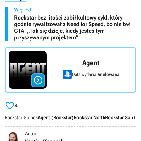
WIĘCEJ:
Rockstar bez litości zabił kultowy cykl, który
godnie rywalizował z Need for Speed, bo nie był
GTA. „Tak się dzieje, kiedy jesteś tym
przyszywanym projektem”
Agent
Data wydania:
Anulowana


4
Rockstar Games
Agent (Rockstar)
Rockstar North
Rockstar San Di
Autor: