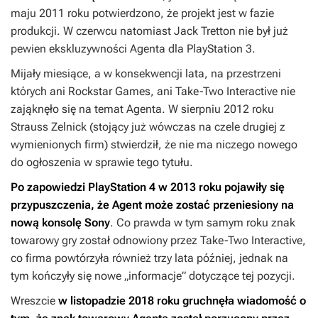
maju 2011 roku potwierdzono, że projekt jest w fazie
produkcji. W czerwcu natomiast Jack Tretton nie był już
pewien ekskluzywności
Agenta
dla PlayStation 3.
Mijały miesiące, a w konsekwencji lata, na przestrzeni
których ani Rockstar Games, ani Take-Two Interactive nie
zająknęło się na temat
Agenta
. W sierpniu 2012 roku
Strauss Zelnick (stojący już wówczas na czele drugiej z
wymienionych firm) stwierdził, że nie ma niczego nowego
do ogłoszenia w sprawie tego tytułu.
Po zapowiedzi PlayStation 4 w 2013 roku pojawiły się
przypuszczenia, że
Agent
może zostać przeniesiony na
nową konsolę Sony
. Co prawda w tym samym roku znak
towarowy gry został odnowiony przez Take-Two Interactive,
co firma powtórzyła również trzy lata później, jednak na
tym kończyły się nowe „informacje” dotyczące tej pozycji.
Wreszcie
w listopadzie 2018 roku gruchnęła wiadomość o