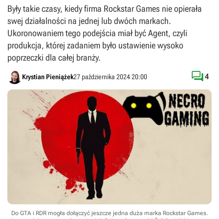
Były takie czasy, kiedy firma Rockstar Games nie opierała
swej działalności na jednej lub dwóch markach.
Ukoronowaniem tego podejścia miał być Agent, czyli
produkcja, której zadaniem było ustawienie wysoko
poprzeczki dla całej branży.

4
Krystian Pieniążek
27 października 2024 20:00
Do GTA i RDR mogła dołączyć jeszcze jedna duża marka Rockstar Games.