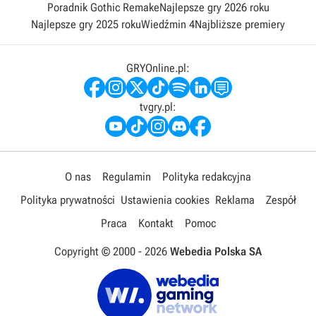
Poradnik Gothic Remake
Najlepsze gry 2026 roku
Najlepsze gry 2025 roku
Wiedźmin 4
Najbliższe premiery
GRYOnline.pl:
tvgry.pl:
O nas
Regulamin
Polityka redakcyjna
Polityka prywatności
Ustawienia cookies
Reklama
Zespół
Praca
Kontakt
Pomoc
Copyright © 2000 -
2026
Webedia Polska SA