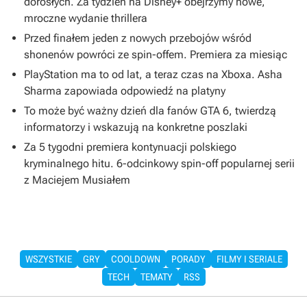
dorosłych. Za tydzień na Disney+ obejrzymy nowe,
mroczne wydanie thrillera
Przed finałem jeden z nowych przebojów wśród
shonenów powróci ze spin-offem. Premiera za miesiąc
PlayStation ma to od lat, a teraz czas na Xboxa. Asha
Sharma zapowiada odpowiedź na platyny
To może być ważny dzień dla fanów GTA 6, twierdzą
informatorzy i wskazują na konkretne poszlaki
Za 5 tygodni premiera kontynuacji polskiego
kryminalnego hitu. 6-odcinkowy spin-off popularnej serii
z Maciejem Musiałem
WSZYSTKIE
GRY
COOLDOWN
PORADY
FILMY I SERIALE
TECH
TEMATY
RSS