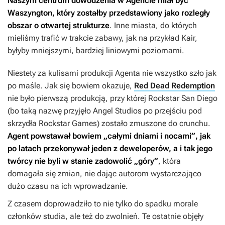
Naszym centrum dowodzenia w
Agencie
miał być
Waszyngton, który zostałby przedstawiony jako rozległy
obszar o otwartej strukturze
. Inne miasta, do których
mieliśmy trafić w trakcie zabawy, jak na przykład Kair,
byłyby mniejszymi, bardziej liniowymi poziomami.
Niestety za kulisami produkcji
Agenta
nie wszystko szło jak
po maśle. Jak się bowiem okazuje,
Red Dead Redemption
nie było pierwszą produkcją, przy której Rockstar San Diego
(bo taką nazwę przyjęło Angel Studios po przejściu pod
skrzydła Rockstar Games) zostało zmuszone do crunchu.
Agent
powstawał bowiem „całymi dniami i nocami”, jak
po latach przekonywał jeden z deweloperów, a i tak jego
twórcy nie byli w stanie zadowolić „góry”
, która
domagała się zmian, nie dając autorom wystarczająco
dużo czasu na ich wprowadzanie.
Z czasem doprowadziło to nie tylko do spadku morale
członków studia, ale też do zwolnień. Te ostatnie objęły