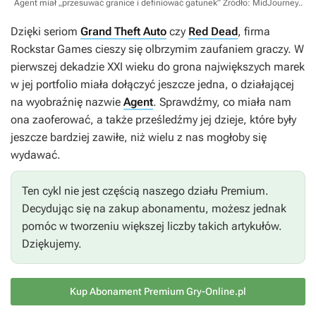
Agent miał „przesuwać granice i definiować gatunek”
Źródło: MidJourney.
.
Dzięki seriom
Grand Theft Auto
czy
Red Dead
, firma
Rockstar Games cieszy się olbrzymim zaufaniem graczy. W
pierwszej dekadzie XXI wieku do grona największych marek
w jej portfolio miała dołączyć jeszcze jedna, o działającej
na wyobraźnię nazwie
Agent
. Sprawdźmy, co miała nam
ona zaoferować, a także prześledźmy jej dzieje, które były
jeszcze bardziej zawiłe, niż wielu z nas mogłoby się
wydawać.
Ten cykl nie jest częścią naszego działu Premium.
Decydując się na zakup abonamentu, możesz jednak
pomóc w tworzeniu większej liczby takich artykułów.
Dziękujemy.
Kup Abonament Premium Gry-Online.pl