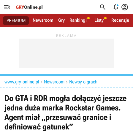




Newsroom
Gry
Rankingi
Listy
Recenzje
PREMIUM
www.gry-online.pl
Newsroom
Newsy o grach


Do GTA i RDR mogła dołączyć jeszcze
jedna duża marka Rockstar Games.
Agent miał „przesuwać granice i
definiować gatunek”