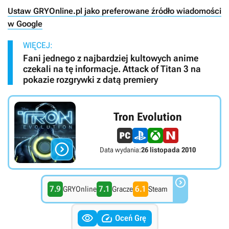
Ustaw GRYOnline.pl jako preferowane źródło wiadomości
w Google
WIĘCEJ:
Fani jednego z najbardziej kultowych anime
czekali na tę informacje. Attack of Titan 3 na
pokazie rozgrywki z datą premiery
Tron Evolution

Data wydania:
26 listopada 2010

7.9
7.1
6.1
GRYOnline
Gracze
Steam


Oceń Grę