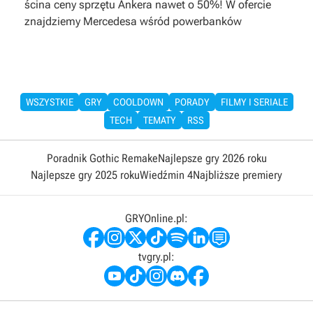
ścina ceny sprzętu Ankera nawet o 50%! W ofercie
znajdziemy Mercedesa wśród powerbanków
WSZYSTKIE
GRY
COOLDOWN
PORADY
FILMY I SERIALE
TECH
TEMATY
RSS
Poradnik Gothic Remake
Najlepsze gry 2026 roku
Najlepsze gry 2025 roku
Wiedźmin 4
Najbliższe premiery
GRYOnline.pl:
tvgry.pl: