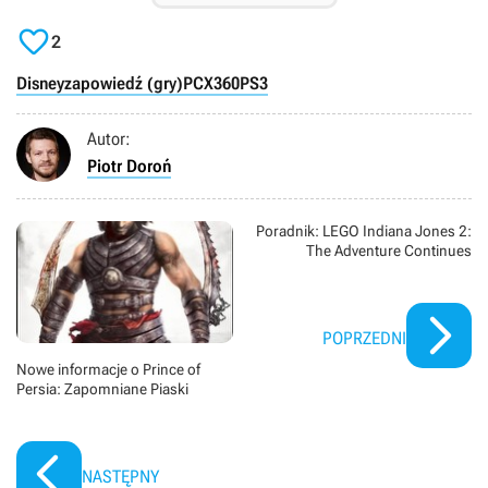

2
Disney
zapowiedź (gry)
PC
X360
PS3
Autor:
Piotr Doroń
Poradnik: LEGO Indiana Jones 2:
The Adventure Continues
POPRZEDNI
Nowe informacje o Prince of
Persia: Zapomniane Piaski
NASTĘPNY