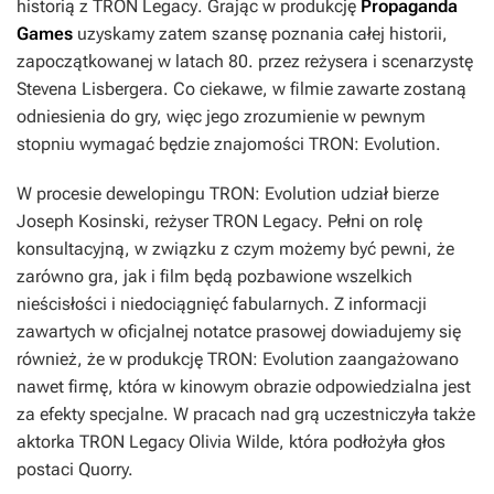
historią z
TRON Legacy
. Grając w produkcję
Propaganda
Games
uzyskamy zatem szansę poznania całej historii,
zapoczątkowanej w latach 80. przez reżysera i scenarzystę
Stevena Lisbergera. Co ciekawe, w filmie zawarte zostaną
odniesienia do gry, więc jego zrozumienie w pewnym
stopniu wymagać będzie znajomości
TRON: Evolution
.
W procesie dewelopingu
TRON: Evolution
udział bierze
Joseph Kosinski, reżyser
TRON Legacy
. Pełni on rolę
konsultacyjną, w związku z czym możemy być pewni, że
zarówno gra, jak i film będą pozbawione wszelkich
nieścisłości i niedociągnięć fabularnych. Z informacji
zawartych w oficjalnej notatce prasowej dowiadujemy się
również, że w produkcję
TRON: Evolution
zaangażowano
nawet firmę, która w kinowym obrazie odpowiedzialna jest
za efekty specjalne. W pracach nad grą uczestniczyła także
aktorka
TRON Legacy
Olivia Wilde, która podłożyła głos
postaci Quorry.