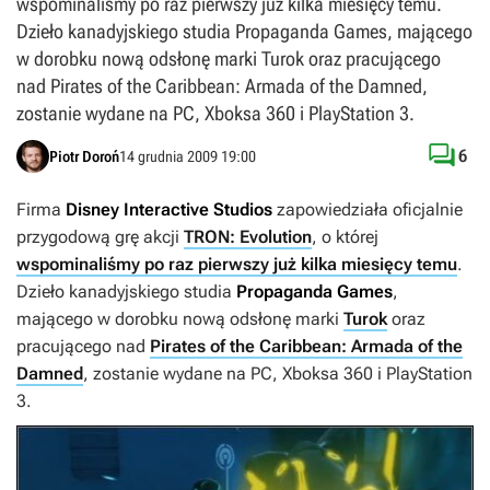
wspominaliśmy po raz pierwszy już kilka miesięcy temu.
Dzieło kanadyjskiego studia Propaganda Games, mającego
w dorobku nową odsłonę marki Turok oraz pracującego
nad Pirates of the Caribbean: Armada of the Damned,
zostanie wydane na PC, Xboksa 360 i PlayStation 3.

6
Piotr Doroń
14 grudnia 2009 19:00
Firma
Disney Interactive Studios
zapowiedziała oficjalnie
przygodową grę akcji
TRON: Evolution
, o której
wspominaliśmy po raz pierwszy już kilka miesięcy temu
.
Dzieło kanadyjskiego studia
Propaganda Games
,
mającego w dorobku nową odsłonę marki
Turok
oraz
pracującego nad
Pirates of the Caribbean: Armada of the
Damned
, zostanie wydane na PC, Xboksa 360 i PlayStation
3.