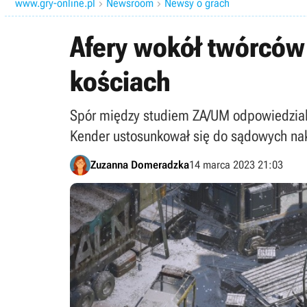
www.gry-online.pl
Newsroom
Newsy o grach


Afery wokół twórców 
kościach
Spór między studiem ZA/UM odpowiedzialn
Kender ustosunkował się do sądowych nak
Zuzanna Domeradzka
14 marca 2023 21:03