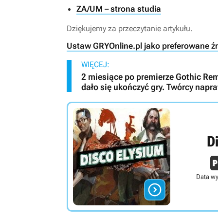
ZA/UM – strona studia
Dziękujemy za przeczytanie artykułu.
Ustaw GRYOnline.pl jako preferowane ź
WIĘCEJ:
2 miesiące po premierze Gothic Rema
dało się ukończyć gry. Twórcy napraw
D
Data wy
