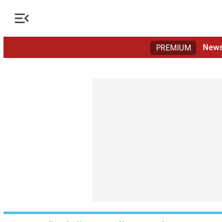

New
PREMIUM