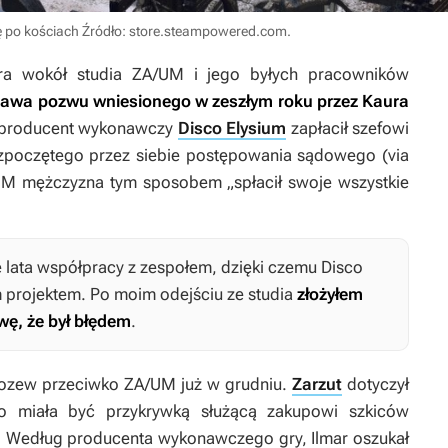
ę po kościach
Źródło: store.steampowered.com
.
ra wokół studia ZA/UM i jego byłych pracowników
rawa pozwu wniesionego w zeszłym roku przez Kaura
producent wykonawczy
Disco Elysium
zapłacił szefowi
ozpoczętego przez siebie postępowania sądowego (via
UM mężczyzna tym sposobem „spłacił swoje wszystkie
 lata współpracy z zespołem, dzięki czemu
Disco
 projektem. Po moim odejściu ze studia
złożyłem
wę, że był błędem
.
ozew przeciwko ZA/UM już w grudniu.
Zarzut
dotyczył
mo miała być przykrywką służącą zakupowi szkiców
. Według producenta wykonawczego gry, Ilmar oszukał