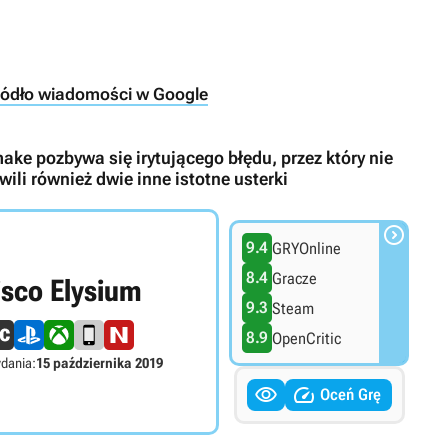
ródło wiadomości w Google
ke pozbywa się irytującego błędu, przez który nie
ili również dwie inne istotne usterki

9.4
GRYOnline
8.4
Gracze
isco Elysium
9.3
Steam
8.9
OpenCritic
dania:
15 października 2019


Oceń Grę