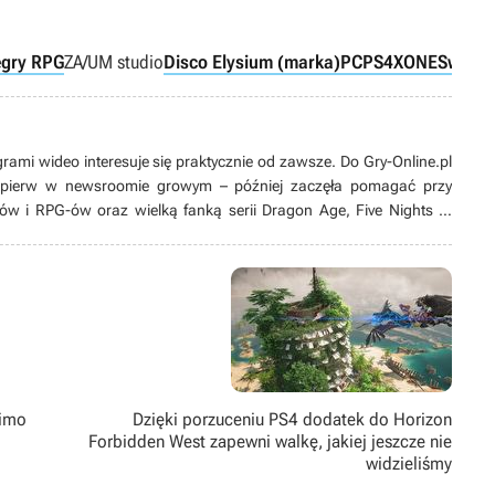
e
gry RPG
ZA/UM studio
Disco Elysium (marka)
PC
PS4
XONE
Switch
grami wideo interesuje się praktycznie od zawsze. Do Gry-Online.pl
ajpierw w newsroomie growym – później zaczęła pomagać przy
ów i RPG-ów oraz wielką fanką serii Dragon Age, Five Nights at
również oglądać filmy, najchętniej wraca do Gwiezdnych wojen i
tara się spędzać aktywnie, jeżdżąc na rowerze lub deskorolce
i cyklu Just Dance).
mimo
Dzięki porzuceniu PS4 dodatek do Horizon
Forbidden West zapewni walkę, jakiej jeszcze nie
widzieliśmy