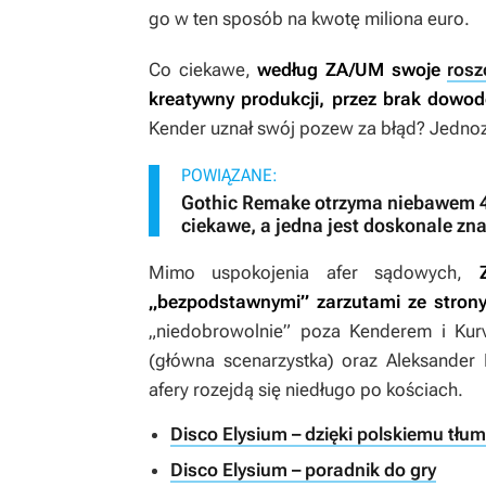
go w ten sposób na kwotę miliona euro.
Co ciekawe,
według ZA/UM swoje
rosz
kreatywny produkcji, przez brak dowo
Kender uznał swój pozew za błąd? Jednoz
POWIĄZANE:
Gothic Remake otrzyma niebawem 4 
ciekawe, a jedna jest doskonale z
Mimo uspokojenia afer sądowych,
„bezpodstawnymi” zarzutami ze stron
„niedobrowolnie” poza Kenderem i Kur
(główna scenarzystka) oraz Aleksander R
afery rozejdą się niedługo po kościach.
Disco Elysium – dzięki polskiemu tł
Disco Elysium – poradnik do gry