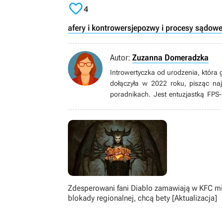

4
afery i kontrowersje
pozwy i procesy sądow
Autor:
Zuzanna Domeradzka
Introwertyczka od urodzenia, która 
dołączyła w 2022 roku, pisząc n
poradnikach. Jest entuzjastką FPS-
Freddy’s i Assassin’s Creed. Lubi 
Piratów z Karaibów. Wolny czas s
(ewentualnie platynując kolejne częśc
Zdesperowani fani Diablo zamawiają w KFC 
blokady regionalnej, chcą bety [Aktualizacja]