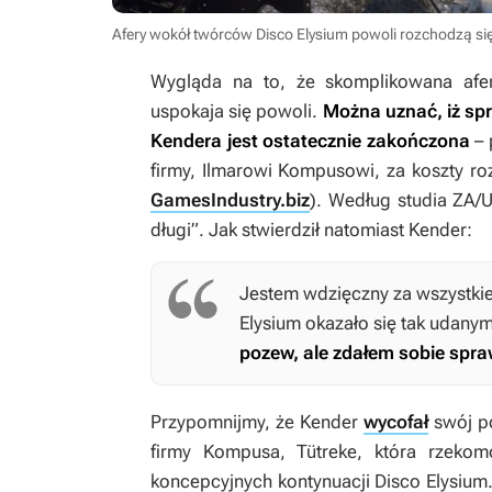
Afery wokół twórców Disco Elysium powoli rozchodzą si
Wygląda na to, że skomplikowana afe
uspokaja się powoli.
Można uznać, iż sp
Kendera jest ostatecznie zakończona
– 
firmy, Ilmarowi Kompusowi, za koszty r
GamesIndustry.biz
). Według studia ZA/
długi”. Jak stwierdził natomiast Kender:
Jestem wdzięczny za wszystkie
Elysium
okazało się tak udanym
pozew, ale zdałem sobie spra
Przypomnijmy, że Kender
wycofał
swój p
firmy Kompusa, Tütreke, która rzeko
koncepcyjnych kontynuacji
Disco Elysium